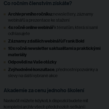
Co ročním členstvím získáte?
Archiv prvního ročníku:
newslettery, záznamy
webinářů a prezentace ke stažení
4x ročně online webinář
k tématům, která si sami
odhlasujete
Záznamy z dalších webinářů Frank Bold
10x ročně newsletter s aktualitami a praktickými
materiály
Odpovědi na Vaše otázky
Zvýhodněné konzultace
, přednostní pozvánky a
slevy na další vybrané akce
Akademie za cenu jednoho školení
Naskočit můžete kdykoli, k dispozici budete mít
kompletní archiv všech předchozích setkání i