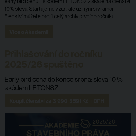
early bird cenu – s kódem LETONSZ získáte na členství
10% slevu. Startujeme v září, ale už nyní si v rámci
členství můžete projít celý archiv prvního ročníku.
Více o Akademii
Přihlašování do ročníku
2025/26 spuštěno
Early bird cena do konce srpna: sleva 10 %
s kódem LETONSZ
Koupit členství za
3 990
3 591 Kč + DPH