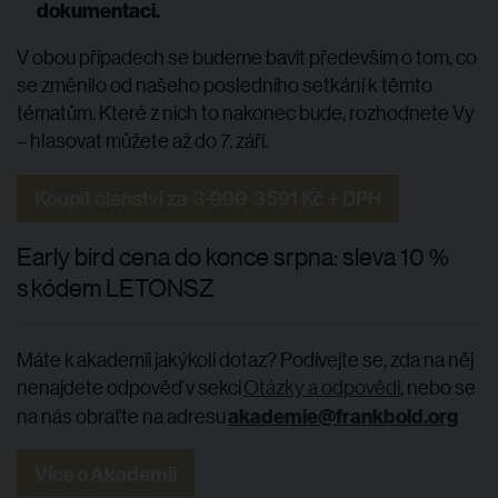
dokumentaci.
V obou případech se budeme bavit především o tom, co
se změnilo od našeho posledního setkání k těmto
tématům. Které z nich to nakonec bude, rozhodnete Vy
– hlasovat můžete až do 7. září.
Koupit členství za
3 990
3 591 Kč + DPH
Early bird cena do konce srpna: sleva 10 %
s kódem LETONSZ
Máte k akademii jakýkoli dotaz? Podívejte se, zda na něj
nenajdete odpověď v sekci
Otázky a odpovědi
, nebo se
akademie@frankbold.org
na nás obraťte na adresu
Více o Akademii