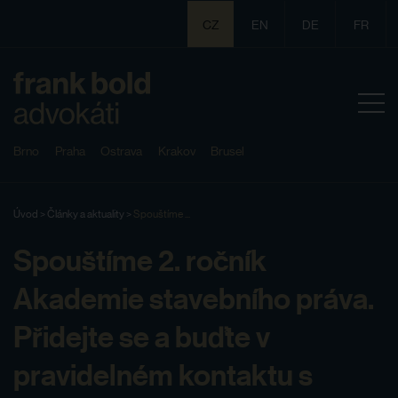
CZ
EN
DE
FR
Brno
Praha
Ostrava
Krakov
Brusel
Úvod
>
Články a aktuality
>
Spouštíme ...
Spouštíme 2. ročník
Akademie stavebního práva.
Přidejte se a buďte v
pravidelném kontaktu s