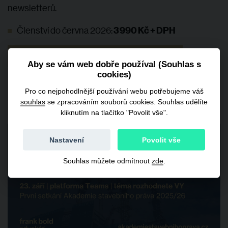
newsletterů.
3 990 Kč + DPH
Členství do června 2026:
Koupit členství za
3 990
3 591 Kč + DPH
Aby se vám web dobře používal (Souhlas s
cookies)
Early bird cena do konce srpna: sleva 10 %
Pro co nejpohodlnější používání webu potřebujeme váš
s kódem LETONSZ
souhlas
se zpracováním souborů cookies. Souhlas udělíte
kliknutím na tlačítko "Povolit vše".
Nastavení
Povolit vše
Souhlas můžete odmítnout
zde
.