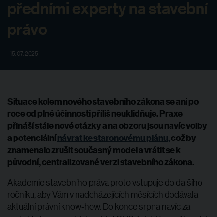
předními experty na stavební
právo
15. 07. 2025
Situace kolem nového stavebního zákona se ani po
roce od plné účinnosti příliš neuklidňuje. Praxe
přináší stále nové otázky a na obzoru jsou navíc volby
a potenciální
návrat ke staronovému plánu,
což by
znamenalo zrušit současný model a vrátit se k
původní, centralizované verzi stavebního zákona.
Akademie stavebního práva proto vstupuje do dalšího
ročníku, aby Vám v nadcházejících měsících dodávala
aktuální právní know-how. Do konce srpna navíc za