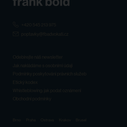
+420 545 213 975
poptavky@fbadvokati.cz
Odebírejte náš newsletter
Jak nakládáme s osobními údaji
Podmínky poskytování právních služeb
Etický kodex
Whistleblowing: jak podat oznámení
Obchodní podmínky
Brno
Praha
Ostrava
Krakov
Brusel