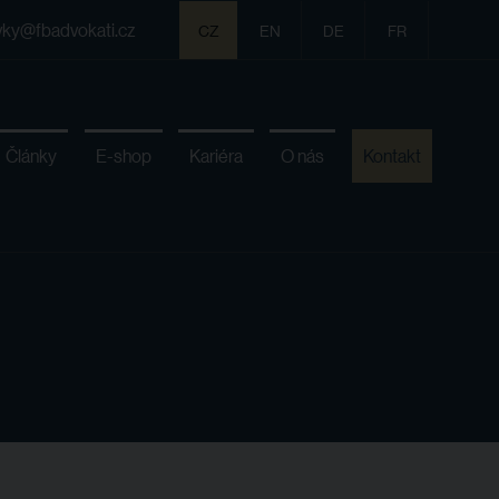
vky@fbadvokati.cz
CZ
EN
DE
FR
Články
E-shop
Kariéra
O nás
Kontakt