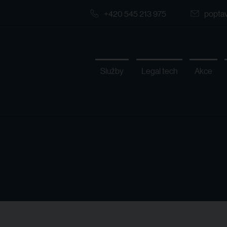
+420 545 213 975
popta
Služby
Legal tech
Akce