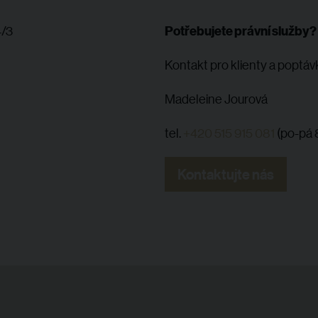
Potřebujete právní služby?
4/3
Kontakt pro klienty a poptáv
Madeleine Jourová
tel.
+420 515 915 081
(po-pá 
Kontaktujte nás