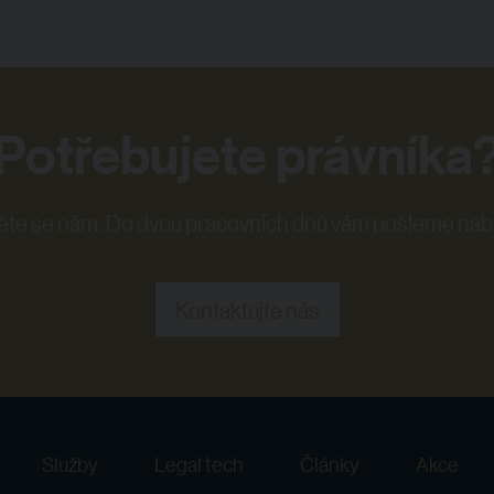
Potřebujete právníka
te se nám. Do dvou pracovních dnů vám pošleme nab
Kontaktujte nás
Služby
Legal tech
Články
Akce