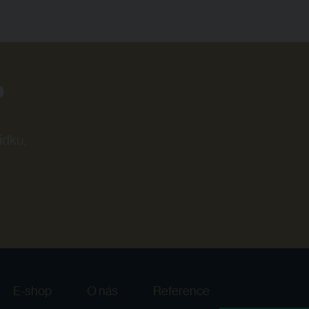
?
ídku.
E-shop
O nás
Reference