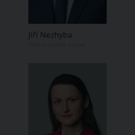
Jiří Nezhyba
Vedoucí advokát, partner