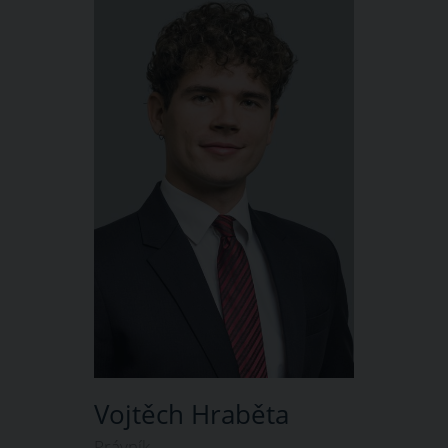
Vojtěch Hraběta
Právník