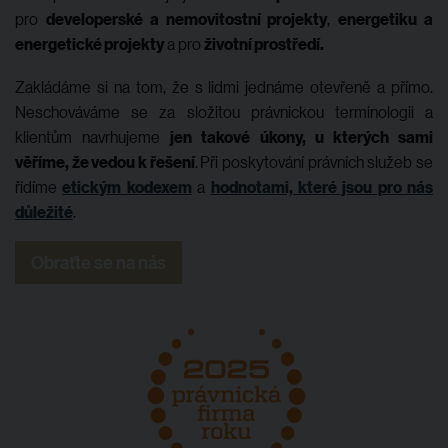
pro
developerské a nemovitostní projekty
,
energetiku a
energetické projekty
a pro
životní prostředí.
Zakládáme si na tom, že s lidmi jednáme otevřeně a přímo.
Neschováváme se za složitou právnickou terminologii a
klientům navrhujeme
jen takové úkony, u kterých sami
věříme, že vedou k řešení
.
Při poskytování právních služeb se
řídíme
etickým kodexem
a
hodnotami, které jsou pro nás
důležité
.
Obraťte se na nás