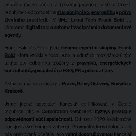
zároveň máme jeden z největší právních týmů v České
republice
s odborností na
stavební právo
,
energetiku
a
právo
životního prostředí
. V divizi
Legal Tech Frank Bold
se
věnujeme
digitalizaci a automatizaci právní a dokumentové
agendy.
Frank Bold Advokáti jsou
členem expertní skupiny
Frank
Bold
, která vznikla v roce 2013 a sdružuje mezinárodní tým
takřka sto odborníků složený z
právníků, energetických
konzultantů, specialistů na ESG, PR a public affairs
.
Aktuálně máme pobočky v
Praze, Brně, Ostravě, Bruselu a
Krakově
.
Jsme jediná advokátní kancelář certifikovaná v České
republice jako
B Corporation
kombinující
byznys přístup s
odpovědností vůči společnosti
. Od roku 2020 každoročně
bodujeme ve firemním žebříčku
Právnická firma roku
, který
nás opakovaně oceňuje jako
velmi doporučovanou
kancelář