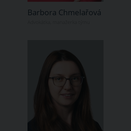
Barbora Chmelařová
Advokátka, manažerka týmu