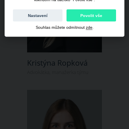
Nastavení
Povolit vše
Souhlas můžete odmítnout
zde
.
Kristýna Ropková
Advokátka, manažerka týmu