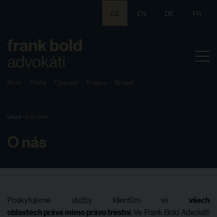
CZ
EN
DE
FR
Brno
Praha
Ostrava
Krakov
Brusel
Úvod
>
Kdo jsme
O nás
Poskytujeme služby klientům ve
všech
oblastech práva mimo právo trestní
. Ve Frank Bold Advokáti