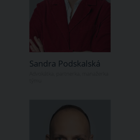
Sandra Podskalská
Advokátka, partnerka, manažerka
týmu