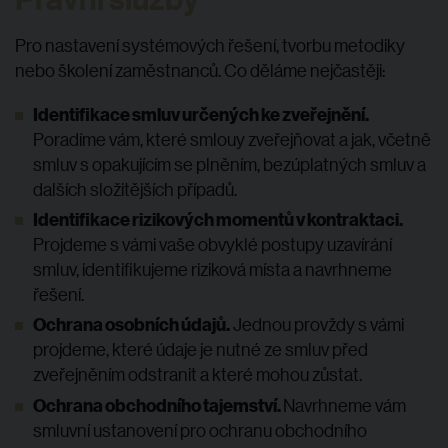
Pro nastavení systémových řešení, tvorbu metodiky
nebo školení zaměstnanců. Co děláme nejčastěji:
Identifikace smluv určených ke zveřejnění.
Poradíme vám, které smlouy zveřejňovat a jak, včetně
smluv s opakujícím se plněním, bezúplatných smluv a
dalších složitějších případů.
Identifikace rizikových momentů v kontraktaci.
Projdeme s vámi vaše obvyklé postupy uzavírání
smluv, identifikujeme riziková místa a navrhneme
řešení.
Ochrana osobních údajů.
Jednou provždy s vámi
projdeme, které údaje je nutné ze smluv před
zveřejněním odstranit a které mohou zůstat.
Ochrana obchodního tajemství.
Navrhneme vám
smluvní ustanovení pro ochranu obchodního