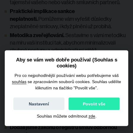
tajemství vašeho nebo vašich smluvních partnerů.
Praktické implikace sankce
neplatnosti.
Pomůžeme vám vyřešit důsledky
zneplatněné smlouvy, i když plnění už probíhá.
Metodika zveřejňování.
Sestavíme s vámi metodiku
na míru vaší instituci tak, abychom minimalizovali
chybné postupy a administrativní zátěž.
Aby se vám web dobře používal (Souhlas s
Kontaktujte nás
cookies)
Pro co nejpohodlnější používání webu potřebujeme váš
Naše zkušenosti
souhlas
se zpracováním souborů cookies. Souhlas udělíte
kliknutím na tlačítko "Povolit vše".
Jsme autory
komentáře k zákonu o registru smluv
,
který vyšel na podzim 2016 v nakladatelství C. H.
Nastavení
Povolit vše
Beck. Proškolili jsme více než 1000 uživatelů registru
Souhlas můžete odmítnout
zde
.
smluv.
Dodali jsme zákonu o registru smluv odbornou