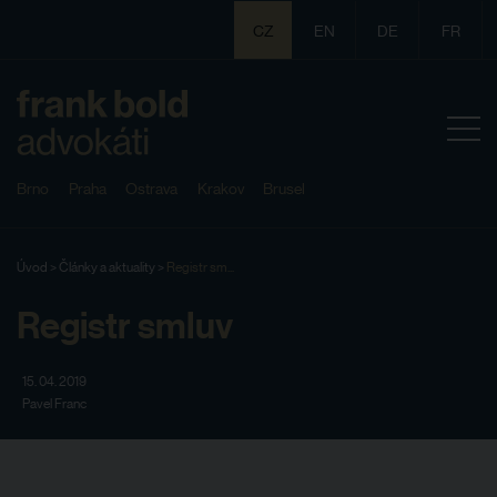
CZ
EN
DE
FR
Brno
Praha
Ostrava
Krakov
Brusel
Úvod
>
Články a aktuality
>
Registr sm...
Registr smluv
15. 04. 2019
Pavel Franc