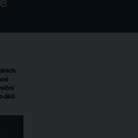
ce
dních.
nné
síční
o děti