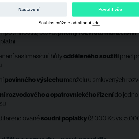
Nastavení
Povolit vše
é změny v rozvodovém řízení od 1.
ledna
2
Souhlas můžete odmítnout
zde
.
í povinnosti zjišťovat
příčiny rozvratu manželství
uplatní
nění šestiměsíční lhůty
odděleného soužití
před p
u
ní
povinného výslechu
manželů u
smluvených roz
ní rozvodového a opatrovnického řízení
do jedno
su
diferenciované
soudní poplatky
(2.000 Kč vs. 5.00