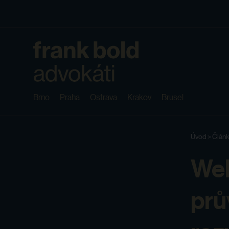
Brno
Praha
Ostrava
Krakov
Brusel
Úvod
>
Článk
Web
prů