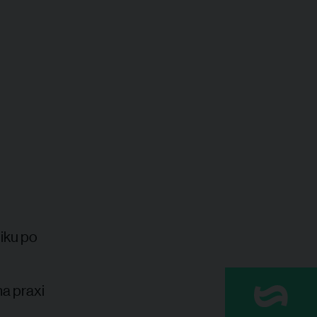
iku po
a praxi