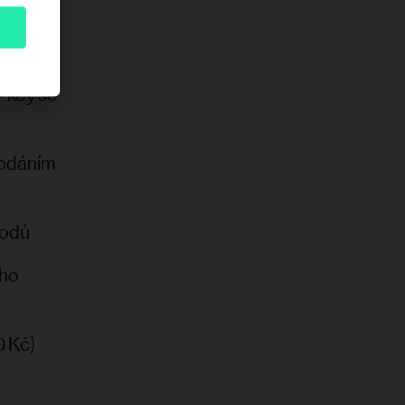
026:
– kdy se
odáním
vodů
ho
0 Kč)