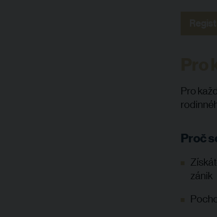
Regist
Pro 
P
ro kaž
rodinnéh
Proč s
Získát
zánik
Pochop