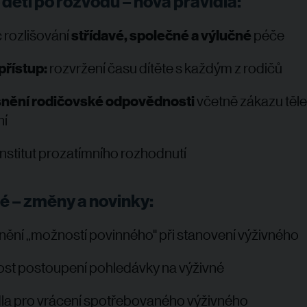
 děti po rozvodu – nová pravidla:
 rozlišování
střídavé, společné a výlučné
péče
přístup:
rozvržení času dítěte s každým z rodičů
nění rodičovské odpovědnosti
včetně zákazu těl
ní
nstitut prozatímního rozhodnutí
é – změny a novinky:
ění „možností povinného" při stanovení výživného
st postoupení pohledávky na výživné
dla pro vrácení spotřebovaného výživného