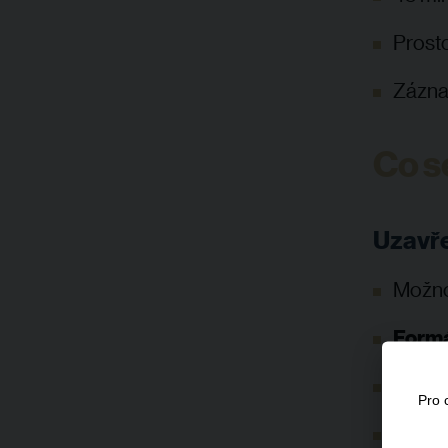
Prosto
Zázna
Co s
Uzavře
Možno
Formál
Vznik
Pro 
Možno