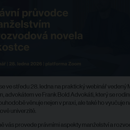
 se ve středu 28. ledna na praktický webinář
vedený 
, advokátem ve Frank Bold Advokáti, který se rod
ouhodobě věnuje nejen v praxi, ale také ho vyučuje n
vě univerzitě.
ě vás provede právními aspekty manželství a rozvo