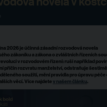
vodová novela v kost
6
edna 2026
je účinná zásadní rozvodová novela
ého zákoníku a zákona o zvláštních řízeních sou
revoluci v rozvodovém řízení: ruší například povi
ní příčin rozvratu manželství, odstraňuje šestimě
děleného soužití, mění pravidla pro úpravu péče 
alších věcí. Více najdete
v našem článku
.