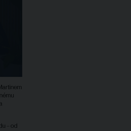
Martinem
innému
a
du – od