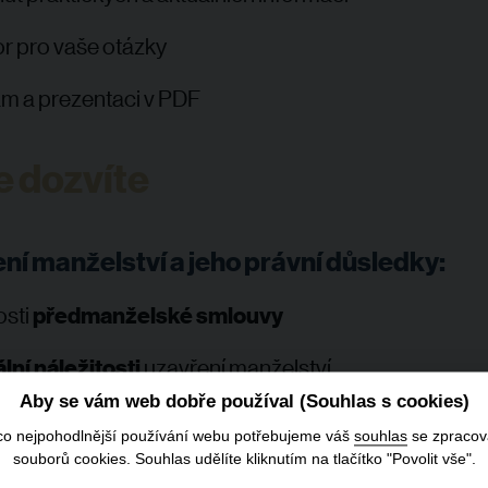
r pro vaše otázky
m a prezentaci v PDF
e dozvíte
ní manželství a jeho právní důsledky:
sti
předmanželské smlouvy
ní náležitosti
uzavření manželství
Aby se vám web dobře používal (Souhlas s cookies)
společného jmění
manželů
co nejpohodlnější používání webu potřebujeme váš
souhlas
se zpraco
souborů cookies. Souhlas udělíte kliknutím na tlačítko "Povolit vše".
sti
modifikace majetkového režimu