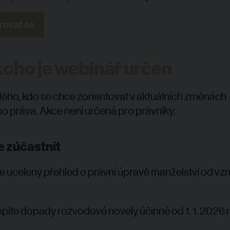
rovat se
koho je webinář určen
dého, kdo se chce zorientovat v aktuálních změnách
o práva. Akce není určená pro právníky.
e zúčastnit
e ucelený přehled o právní úpravě manželství od vzn
íte dopady rozvodové novely účinné od 1. 1. 2026 n