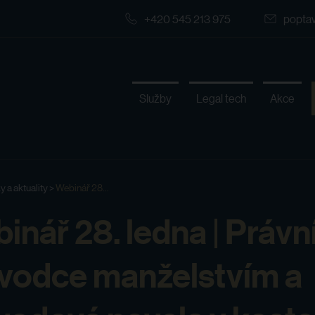
+420 545 213 975
popta
Služby
Legal tech
Akce
y a aktuality
>
Webinář 28...
inář 28. ledna | Právn
vodce manželstvím a