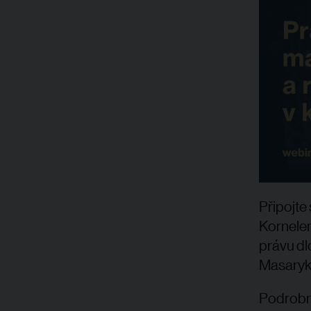
Připojte
Kornelem
právu dl
Masaryko
Po
drobn