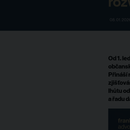
roz
08. 01. 202
Od 1. l
občansk
Přináší 
zjišťová
lhůtu od
a řadu d