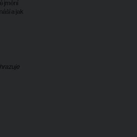
é jmění
áší a jak
yhrazuje