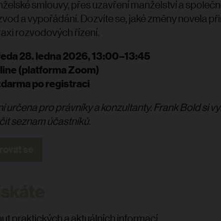
elské smlouvy, přes uzavření manželství a společn
zvod a vypořádání. Dozvíte se, jaké změny novela přin
praxi rozvodových řízení.
eda 28. ledna 2026, 1
3:00–13:45
line (platforma Zoom)
darma po registraci
í určena pro právníky a konzultanty. Frank Bold si v
čit seznam účastníků.
rovat se
ískáte
ut praktických a aktuálních informací