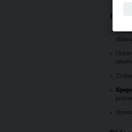
Klíčov
Zrušen
stále 
Odstra
návrh
Zruše
Spoje
proce
Nové 