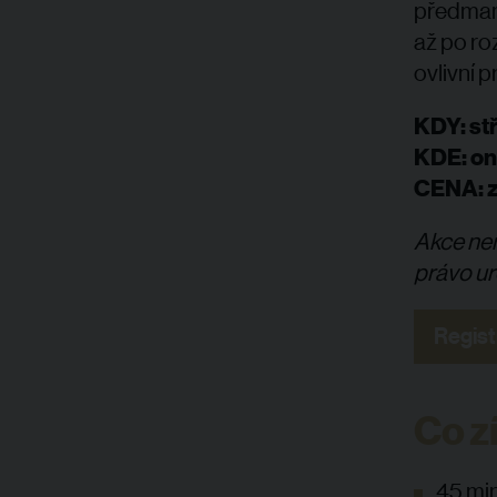
předmanž
až po ro
ovlivní 
KDY: stř
KDE: on
CENA: z
Akce nen
právo ur
Regist
Co z
45 min