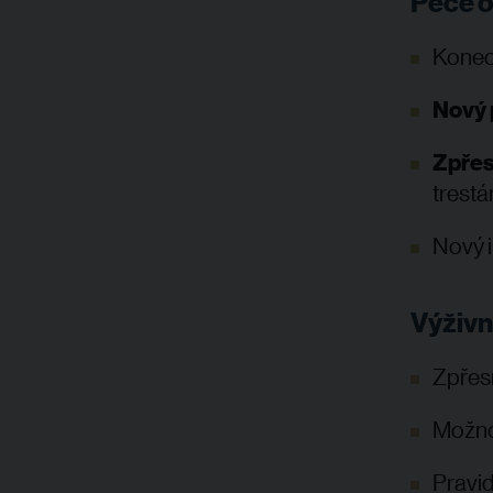
Péče o
Konec
Nový 
Zpřes
trestá
Nový i
Výživn
Zpřesn
Možno
Pravi