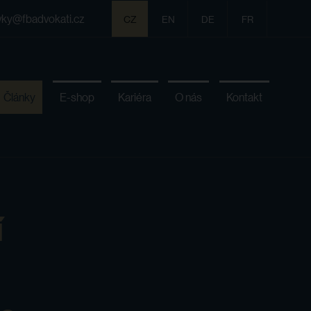
vky@fbadvokati.cz
CZ
EN
DE
FR
Články
E-shop
Kariéra
O nás
Kontakt
í