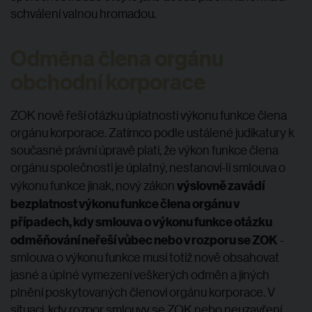
schválení valnou hromadou.
Odměna člena orgánu
obchodní korporace
ZOK nově řeší otázku úplatnosti výkonu funkce člena
orgánu korporace. Zatímco podle ustálené judikatury k
současné právní úpravě platí, že výkon funkce člena
orgánu společnosti je úplatný, nestanoví-li smlouva o
výslovně zavádí
výkonu funkce jinak, nový zákon
bezplatnost výkonu funkce člena orgánu v
případech, kdy smlouva o výkonu funkce otázku
odměňování neřeší vůbec nebo v rozporu se ZOK
-
smlouva o výkonu funkce musí totiž nově obsahovat
jasné a úplné vymezení veškerých odměn a jiných
plnění poskytovaných členovi orgánu korporace. V
situaci, kdy rozpor smlouvy se ZOK nebo neuzavření