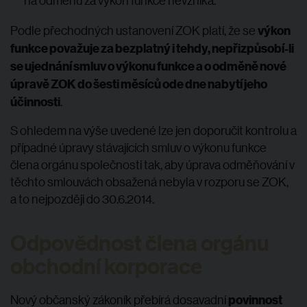
na odměnu za výkon funkce nevzniká.
výkon
Podle přechodných ustanovení ZOK platí, že se
funkce považuje za bezplatný i tehdy, nepřizpůsobí-li
se ujednání smluv o výkonu funkce a o odměně nové
úpravě ZOK do šesti měsíců ode dne nabytí jeho
účinnosti
.
S ohledem na výše uvedené lze jen doporučit kontrolu a
případné úpravy stávajících smluv o výkonu funkce
člena orgánu společnosti tak, aby úprava odměňování v
těchto smlouvách obsažená nebyla v rozporu se ZOK,
a to nejpozději do 30.6.2014.
Odpovědnost člena orgánu
obchodní korporace
povinnost
Nový občanský zákoník přebírá dosavadní