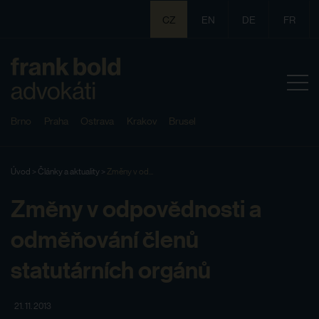
CZ
EN
DE
FR
Brno
Praha
Ostrava
Krakov
Brusel
Úvod
>
Články a aktuality
>
Změny v od...
Změny v odpovědnosti a
odměňování členů
statutárních orgánů
21. 11. 2013