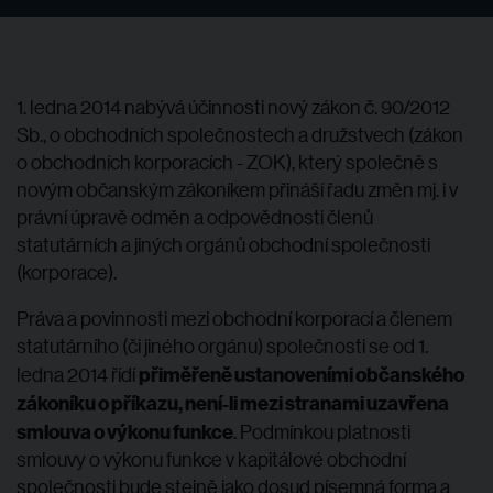
1. ledna 2014 nabývá účinnosti nový zákon č. 90/2012
Sb., o obchodních společnostech a družstvech (zákon
o obchodních korporacích - ZOK), který společně s
novým občanským zákoníkem přináší řadu změn mj. i v
právní úpravě odměn a odpovědnosti členů
statutárních a jiných orgánů obchodní společnosti
(korporace).
Práva a povinnosti mezi obchodní korporací a členem
statutárního (či jiného orgánu) společnosti se od 1.
přiměřeně ustanoveními občanského
ledna 2014 řídí
zákoníku o příkazu, není-li mezi stranami uzavřena
smlouva o výkonu funkce
. Podmínkou platnosti
smlouvy o výkonu funkce v kapitálové obchodní
společnosti bude stejně jako dosud písemná forma a