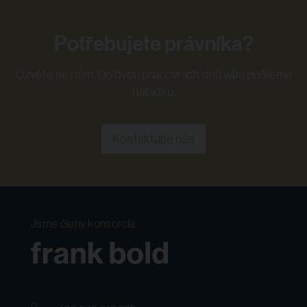
Potřebujete právníka?
Ozvěte se nám. Do dvou pracovních dnů vám pošleme
nabídku.
Kontaktujte nás
Jsme členy konsorcia