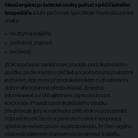
členů orgánu právnické osoby jednat s péčí řádného
hospodáře
a tuto péči nově specifikuje třemi základními
znaky:
nezbytná loajalita,
potřebné znalosti,
pečlivost.
ZOK současně zavádí nové pravidlo podnikatelského
úsudku, podle kterého pečlivě a s potřebnými znalostmi
jedná ten, kdo mohl při podnikatelském rozhodování v
dobré víře rozumně předpokládat, že jedná
informovaně a v obhajitelném zájmu obchodní
korporace. Pravidlo podnikatelského úsudku
představuje jistý korektiv pro příliš striktní posuzování
odpovědnosti členů orgánů obchodních korporací;
uplatní se ovšem pouze za předpokladu, že člen orgánu
neporuší zákonem stanovenou povinnost loajality.