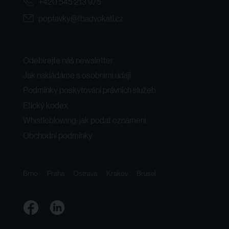
+420 545 213 975
poptavky@fbadvokati.cz
Odebírejte náš newsletter
Jak nakládáme s osobními údaji
Podmínky poskytování právních služeb
Etický kodex
Whistleblowing: jak podat oznámení
Obchodní podmínky
Brno
Praha
Ostrava
Krakov
Brusel