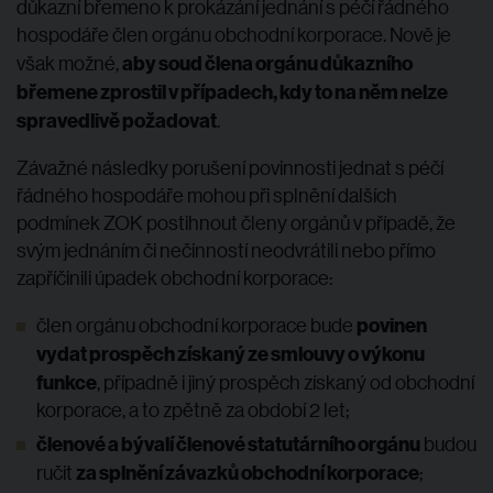
důkazní břemeno k prokázání jednání s péčí řádného
hospodáře člen orgánu obchodní korporace. Nově je
aby soud člena orgánu důkazního
však možné,
břemene zprostil v případech, kdy to na něm nelze
spravedlivě požadovat
.
Závažné následky porušení povinnosti jednat s péčí
řádného hospodáře mohou při splnění dalších
podmínek ZOK postihnout členy orgánů v případě, že
svým jednáním či nečinností neodvrátili nebo přímo
zapříčinili úpadek obchodní korporace:
povinen
člen orgánu obchodní korporace bude
vydat prospěch získaný ze smlouvy o výkonu
funkce
, případně i jiný prospěch získaný od obchodní
korporace, a to zpětně za období 2 let;
členové a bývalí členové statutárního orgánu
budou
za splnění závazků obchodní korporace
ručit
;