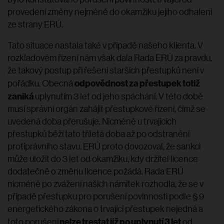
provedení změny nejméně do okamžiku jejího odhalení
ze strany ERÚ.
Tato situace nastala také v případě našeho klienta. V
rozkladovém řízení nám však dala Rada ERÚ za pravdu,
že takový postup při řešení starších přestupků není v
odpovědnost za přestupek totiž
pořádku. Obecná
zaniká
uplynutím 3 let od jeho spáchání. V této době
musí správní orgán zahájit přestupkové řízení, čímž se
uvedená doba přerušuje. Nicméně u trvajících
přestupků běží tato tříletá doba až po odstranění
protiprávního stavu. ERÚ proto dovozoval, že sankci
může uložit do 3 let od okamžiku, kdy držitel licence
dodatečně o změnu licence požádá. Rada ERÚ
nicméně po zvážení našich námitek rozhodla, že se v
případě přestupku pro porušení povinnosti podle § 9
energetického zákona o trvající přestupek nejedná a
nelze trestat již po uplynutí 3 let
toto porušení
od