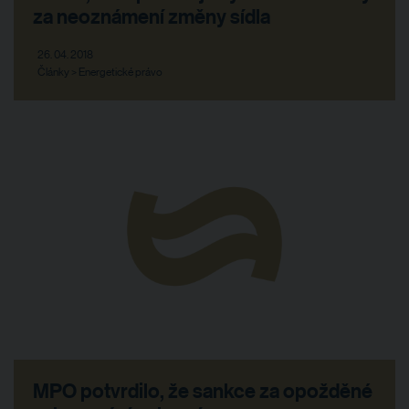
za neoznámení změny sídla
26. 04. 2018
Články > Energetické právo
MPO potvrdilo, že sankce za opožděné