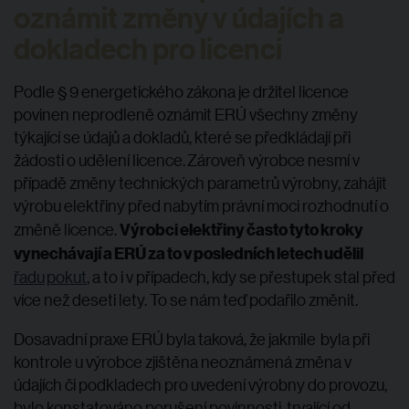
oznámit změny v údajích a
dokladech pro licenci
Podle § 9 energetického zákona je držitel licence
povinen neprodleně oznámit ERÚ všechny změny
týkající se údajů a dokladů, které se předkládají při
žádosti o udělení licence.
Zároveň výrobce nesmí v
případě změny technických parametrů výrobny, zahájit
výrobu elektřiny před nabytím právní moci rozhodnutí o
Výrobci elektřiny často tyto kroky
změně licence.
vynechávají a ERÚ za to v posledních letech udělil
řadu
pokut
, a to i v případech, kdy se přestupek stal před
více než deseti lety. To se nám teď podařilo změnit.
Dosavadní praxe ERÚ byla taková, že jakmile byla při
kontrole u výrobce zjištěna neoznámená změna v
údajích či podkladech pro uvedení výrobny do provozu,
bylo konstatováno porušení povinnosti, trvající od