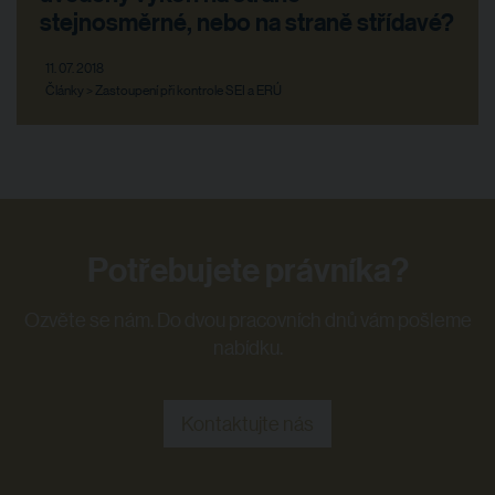
stejnosměrné, nebo na straně střídavé?
11. 07. 2018
Články > Zastoupení při kontrole SEI a ERÚ
Potřebujete právníka?
Ozvěte se nám. Do dvou pracovních dnů vám pošleme
nabídku.
Kontaktujte nás