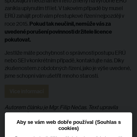
spočívající v neoznámení této změny na výrobně ERÚ
zanikla uplynutím tří let. V takovém případě by musel
ERÚ zahájit proti vám přestupkové řízení nejpozději v
Pokud tak neučinil, nemůže vás za
roce 2015.
uvedené porušení povinnosti držitele licence
pokutovat.
Jestliže máte pochybnost o správnosti postupu ERÚ
nebo SEI v konkrétním případě, kontaktujte nás. Díky
zkušenostem z obdobných řízení, jako je výše uvedené,
jsme schopni vám ušetřit mnoho starostí.
Více informací
Autorem článku je Mgr. Filip Nečas. Text upravila
Kristýna Špačková.
Aby se vám web dobře používal (Souhlas s
cookies)