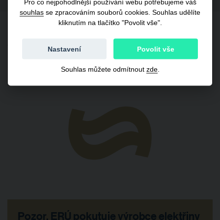
Pro co nejpohodlnější používání webu potřebujeme váš
souhlas
se zpracováním souborů cookies. Souhlas udělíte
kliknutím na tlačítko "Povolit vše".
Související články
Nastavení
Povolit vše
Souhlas můžete odmítnout
zde
.
Pozor, ERÚ pokutuje výrobce elektřiny