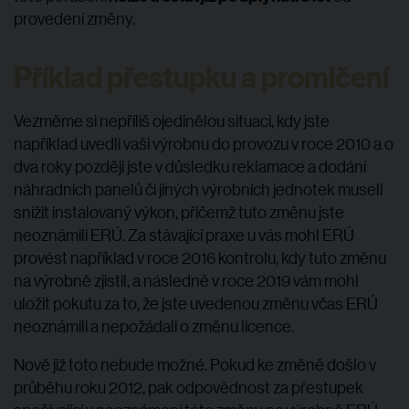
provedení změny.
Příklad přestupku a promlčení
Vezměme si nepříliš ojedinělou situaci, kdy jste
například uvedli vaši výrobnu do provozu v roce 2010 a o
dva roky později jste v důsledku reklamace a dodání
náhradních panelů či jiných výrobních jednotek museli
snížit instalovaný výkon, přičemž tuto změnu jste
neoznámili ERÚ. Za stávající praxe u vás mohl ERÚ
provést například v roce 2016 kontrolu, kdy tuto změnu
na výrobně zjistil, a následně v roce 2019 vám mohl
uložit pokutu za to, že jste uvedenou změnu včas ERÚ
neoznámili a nepožádali o změnu licence.
Nově již toto nebude možné. Pokud ke změně došlo v
průběhu roku 2012, pak odpovědnost za přestupek