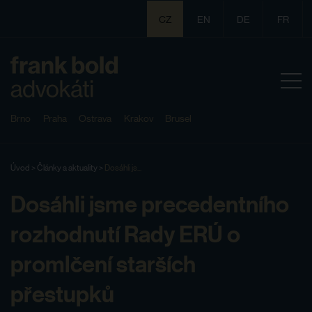
CZ
EN
DE
FR
Brno
Praha
Ostrava
Krakov
Brusel
Úvod
>
Články a aktuality
>
Dosáhli js...
Dosáhli jsme precedentního
rozhodnutí Rady ERÚ o
promlčení starších
přestupků