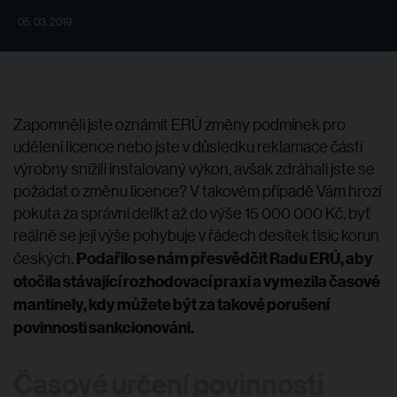
05. 03. 2019
Zapomněli jste oznámit ERÚ změny podmínek pro
udělení licence nebo jste v důsledku reklamace částí
výrobny snížili instalovaný výkon, avšak zdráhali jste se
požádat o změnu licence? V takovém případě Vám hrozí
pokuta za správní delikt až do výše 15 000 000 Kč, byť
reálně se její výše pohybuje v řádech desítek tisíc korun
Podařilo se nám přesvědčit Radu ERÚ, aby
českých.
otočila stávající rozhodovací praxi a vymezila časové
mantinely, kdy můžete být za takové porušení
povinnosti sankcionováni.
Časové určení povinnosti