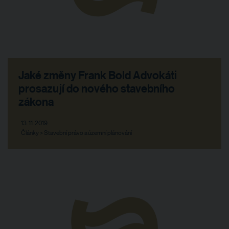
Jaké změny Frank Bold Advokáti
prosazují do nového stavebního
zákona
13. 11. 2019
Články > Stavební právo a územní plánování