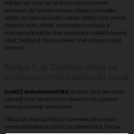
volbách a je tomu tak už dnes nejen v územním
plánování, ale i u smluv na svoz odpadu, na sociální
služby, na Opencard nebo cokoliv dalšího. I zde prostě
starosta může „zdědit“ nevýhodnou smlouvu. V
opačném případě by obec po každých volbách musela
nějak zneplatnit staré a uzavírat nové smlouvy, což je
nesmysl.
Mýtus č. 4: Souhlas obce se
smlouvou může nahradit soud
Co NSZ ve skutečnosti říká:
Souhlas obce sice může
nahradit soud, ale jen v těch situacích, kdy uzavření
smlouvy vyžaduje územní plán.
Příklad pro ilustraci. Město v územním plánu vytyčí
novou zastavitelnou plochu na zelené louce. Plocha