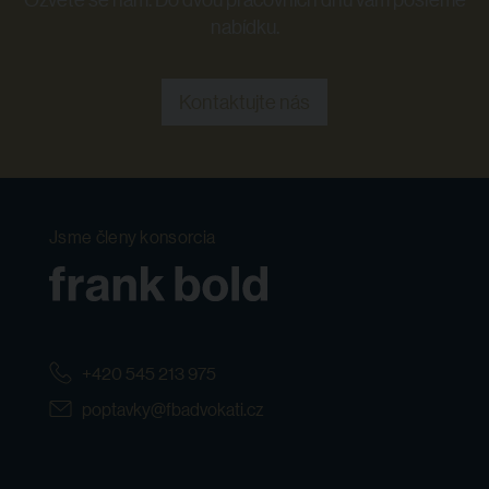
nabídku.
Kontaktujte nás
Jsme členy konsorcia
+420 545 213 975
poptavky@fbadvokati.cz