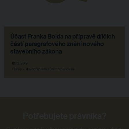
Účast Franka Bolda na přípravě dílčích
částí paragrafového znění nového
stavebního zákona
12. 12. 2019
Články > Stavební právo a územní plánování
Potřebujete právníka?
Ozvěte se nám. Do dvou pracovních dnů vám pošleme