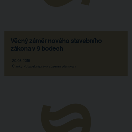
Věcný záměr nového stavebního
zákona v 9 bodech
20. 03. 2019
Články > Stavební právo a územní plánování