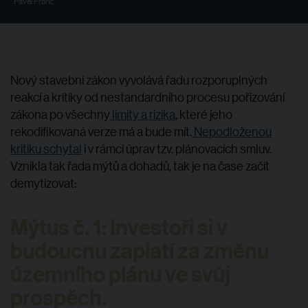
Pavel Franc
Nový stavební zákon vyvolává řadu rozporuplných
reakcí a kritiky od nestandardního procesu pořizování
zákona po všechny
limity a rizika
, které jeho
rekodifikovaná verze má a bude mít.
Nepodloženou
kritiku schytal
i v rámci úprav tzv. plánovacích smluv.
Vznikla tak řada mýtů a dohadů, tak je na čase začít
demytizovat:
Mýtus č. 1: Investoři si v
budoucnu zaplatí za změnu
územního plánu ve svůj
prospěch.