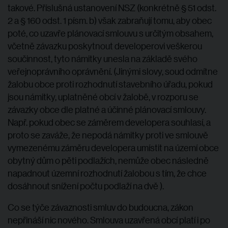
takové. Příslušná ustanovení NSZ (konkrétně § 51 odst.
2 a § 160 odst. 1 písm. b) však zabraňují tomu, aby obec
poté, co uzavře plánovací smlouvu s určitým obsahem,
včetně závazku poskytnout developerovi veškerou
součinnost, tyto námitky unesla na základě svého
veřejnoprávního oprávnění. (Jinými slovy, soud odmítne
žalobu obce proti rozhodnutí stavebního úřadu, pokud
jsou námitky, uplatněné obcí v žalobě, v rozporu se
závazky obce dle platné a účinné plánovací smlouvy.
Např. pokud obec se záměrem developera souhlasí, a
proto se zaváže, že nepodá námitky proti ve smlouvě
vymezenému záměru developera umístit na území obce
obytný dům o pěti podlažích, nemůže obec následně
napadnout územní rozhodnutí žalobou s tím, že chce
dosáhnout snížení počtu podlaží na dvě ).
Co se týče závaznosti smluv do budoucna, zákon
nepřináší nic nového. Smlouva uzavřená obcí platí i po