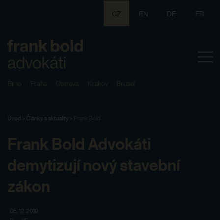
CZ
EN
DE
FR
Brno
Praha
Ostrava
Krakov
Brusel
Úvod
>
Články a aktuality
>
Frank Bold...
Frank Bold Advokáti
demytizují nový stavební
zákon
05. 12. 2019