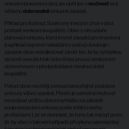
možnost
omezení pravomocí obcí, ale opět jen o
se k
dobrovolně
něčemu
smluvně zavázat.
Příklad pro ilustraci. Soukromý investor chce v obci
postavit venkovní koupaliště. Obec s ním uzavře
plánovací smlouvu, která kromě závazků pro investora
(například úsporné nakládání s vodou) obsahuje i
závazek obce nebojkotovat záměr tím, že by vyhláškou
výrazně omezila hluk nebo třeba provoz venkovních
občerstvoven v předpokládané otevírací době
koupaliště.
Pokud obce nechtějí, nemusí samozřejmě podobné
smlouvy vůbec uzavírat. Přesto je samotná možnost
nevydávat určitou obecní vyhlášku na základě
soukromoprávní smlouvy podle kritiků návrhu
protiústavní. Lze se domnívat, že tomu tak má být proto,
že by obec v takovém případě při výkonu samosprávy
(uzavírání soukromoprávních smluv) omezovala