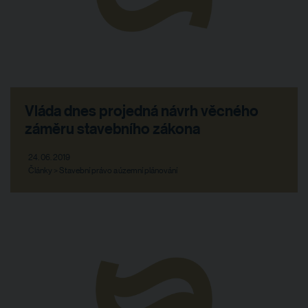
Vláda dnes projedná návrh věcného
záměru stavebního zákona
24. 06. 2019
Články > Stavební právo a územní plánování