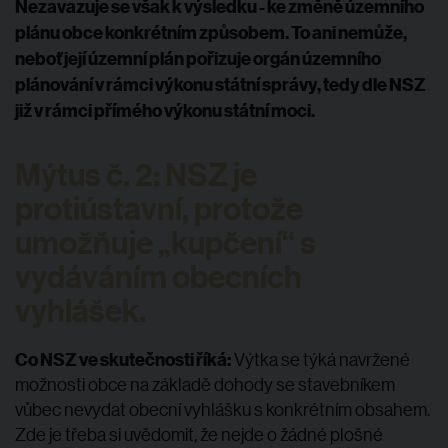
Nezavazuje se však k výsledku - ke změně územního
plánu obce konkrétním způsobem. To ani nemůže,
neboť její územní plán pořizuje orgán územního
plánování v rámci výkonu státní správy, tedy dle NSZ
již v rámci přímého výkonu státní moci.
Mýtus č. 2: NSZ je
protiústavní, protože
umožňuje „kupčení“ s
vydáváním obecních
vyhlášek
.
Co NSZ ve skutečnosti říká:
Výtka se týká navržené
možnosti obce na základě dohody se stavebníkem
vůbec nevydat obecní vyhlášku s konkrétním obsahem.
Zde je třeba si uvědomit, že nejde o žádné plošné