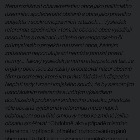
třeba rozlišovat charakteristiku obce jako politického
územního společenství občanů a obce jako právního
subjektu v soukromoprávních vztazích. … Výsledek
referenda, spočívající v tom, že občané obce vyjadřují
nesouhlas s realizací určitého developerského či
průmyslového projektu na území obce, žádným
způsobem neporušuje ani nemůže porušit právní
normy ... Takový výsledek je nutno interpretovat tak, že
orgány obce jsou zavázány prosazovat názor občanů
těmi prostředky, které jim právní řád dává k dispozici.
Neplatí tedy tvrzení krajského soudu, že by samotným
uspořádáním referenda s určitým výsledkem
docházelo k prolomení smluvního závazku, přestože
vůle občanů vyjádřená v referendu může např. k
odstoupení od určité smlouvy nebo ke změně jejího
obsahu směřovat.“
Obdobně jako v případě místního
referenda, i v případě „přímého“ rozhodování orgánů
obce nemůže být jejich pravomoc formálně omezena