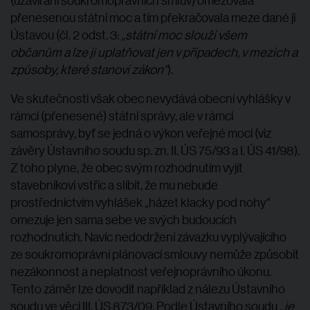
přenesenou státní moc a tím překračovala meze dané jí
Ústavou (čl. 2 odst. 3:
„státní moc slouží všem
občanům a lze ji uplatňovat jen v případech, v mezích a
způsoby, které stanoví zákon“
).
Ve skutečnosti však obec nevydává obecní vyhlášky v
rámci (přenesené) státní správy, ale v rámci
samosprávy, byť se jedná o výkon veřejné moci (viz
závěry Ústavního soudu sp. zn. II. ÚS 75/93 a I. ÚS 41/98).
Z toho plyne, že obec svým rozhodnutím vyjít
stavebníkovi vstříc a slíbit, že mu nebude
prostřednictvím vyhlášek
„házet klacky pod nohy“
omezuje jen sama sebe ve svých budoucích
rozhodnutích. Navíc nedodržení závazku vyplývajícího
ze soukromoprávní plánovací smlouvy nemůže způsobit
nezákonnost a neplatnost veřejnoprávního úkonu.
Tento záměr lze dovodit například z nálezu Ústavního
soudu ve věci III. ÚS 873/09. Podle Ústavního soudu
„je