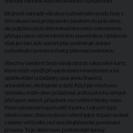
smlouvy nahradit vlastním soudním rozhodnutím.
Možnost nahradit vůli obce rozhodnutím soudu tedy v
této situaci není protiprávním zásahem do práv obce,
ale pojistkou proti diskriminačnímu nebo svévolnému
přístupu obce vůči konkrétnímu stavebníkovi. Uplatní se
však jen tam, kde územní plán podmiňuje získání
rozhodnutí o povolení stavby plánovací smlouvou.
Všechny uvedené body dávají obci do rukou silné karty,
které může vyložit při vyjednávání s investorem a na
oplátku klást požadavky zase jemu: finanční,
urbanistické, ekologické a další. Když jde o bytovou
výstavbu, může obec požadovat určitou plochu veřejně
přístupné zeleně, příspěvek na rozšíření školky nebo
třeba vybudování sportovišť či parku. I u jiných typů
záměrů obec získá možnost ovlivnit jejich dopad na okolí
v daleko větší míře, než umožňují klasické povolovací
procesy. To je cílem nové, podrobnější úpravy