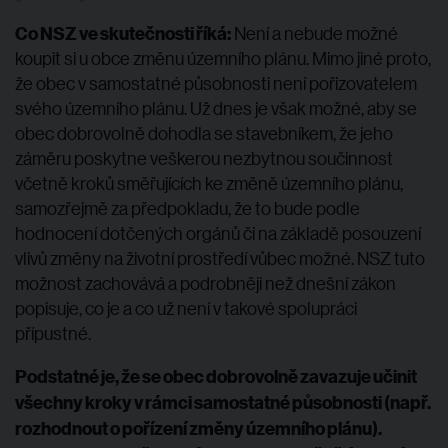
Co NSZ ve skutečnosti říká:
Není a nebude možné
koupit si u obce změnu územního plánu. Mimo jiné proto,
že obec v samostatné působnosti není pořizovatelem
svého územního plánu. Už dnes je však možné, aby se
obec dobrovolně dohodla se stavebníkem, že jeho
záměru poskytne veškerou nezbytnou součinnost
včetně kroků směřujících ke změně územního plánu,
samozřejmě za předpokladu, že to bude podle
hodnocení dotčených orgánů či na základě posouzení
vlivů změny na životní prostředí vůbec možné. NSZ tuto
možnost zachovává a podrobněji než dnešní zákon
popisuje, co je a co už není v takové spolupráci
přípustné.
Podstatné je, že se obec dobrovolně zavazuje učinit
všechny kroky v rámci samostatné působnosti (např.
rozhodnout o pořízení změny územního plánu).