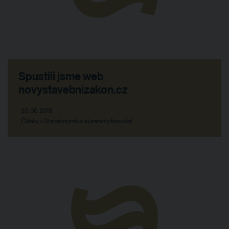
Spustili jsme web
novystavebnizakon.cz
25. 06. 2019
Články > Stavební právo a územní plánování