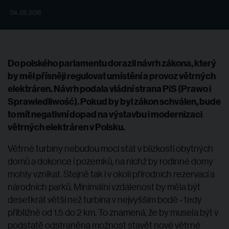
04. 03. 2016
Do polského parlamentu dorazil návrh zákona, který
by měl přísněji regulovat umístění a provoz větrných
elektráren. Návrh podala vládní strana PiS (Prawo i
Sprawiedliwość). Pokud by byl zákon schválen, bude
to mít negativní dopad na výstavbu i modernizaci
větrných elektráren v Polsku.
Větrné turbíny nebudou moci stát v blízkosti obytných
domů a dokonce i pozemků, na nichž by rodinné domy
mohly vznikat. Stejně tak i v okolí přírodních rezervací a
národních parků. Minimální vzdálenost by měla být
desetkrát větší než turbína v nejvyšším bodě - tedy
přibližně od 1.5 do 2 km. To znamená, že by musela být v
podstatě odstraněna možnost stavět nové větrné