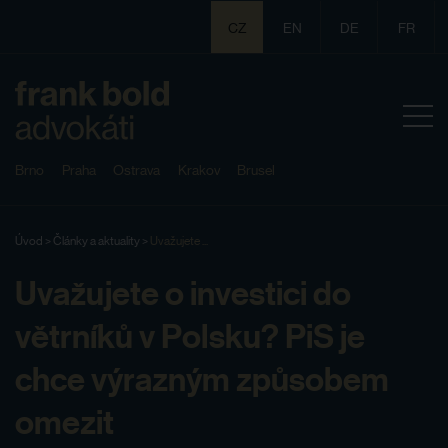
CZ
EN
DE
FR
Brno
Praha
Ostrava
Krakov
Brusel
Úvod
>
Články a aktuality
>
Uvažujete ...
Uvažujete o investici do
větrníků v Polsku? PiS je
chce výrazným způsobem
omezit