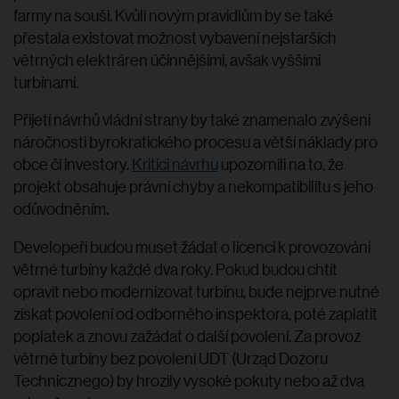
farmy na souši. Kvůli novým pravidlům by se také
přestala existovat možnost vybavení nejstarších
větrných elektráren účinnějšími, avšak vyššími
turbínami.
Přijetí návrhů vládní strany by také znamenalo zvýšení
náročnosti byrokratického procesu a větší náklady pro
obce či investory.
Kritici návrhu
upozornili na to, že
projekt obsahuje právní chyby a nekompatibilitu s jeho
odůvodněním.
Developeři budou muset žádat o licenci k provozování
větrné turbíny každé dva roky. Pokud budou chtít
opravit nebo modernizovat turbínu, bude nejprve nutné
získat povolení od odborného inspektora, poté zaplatit
poplatek a znovu zažádat o další povolení. Za provoz
větrné turbíny bez povolení UDT (Urząd Dozoru
Technicznego) by hrozily vysoké pokuty nebo až dva