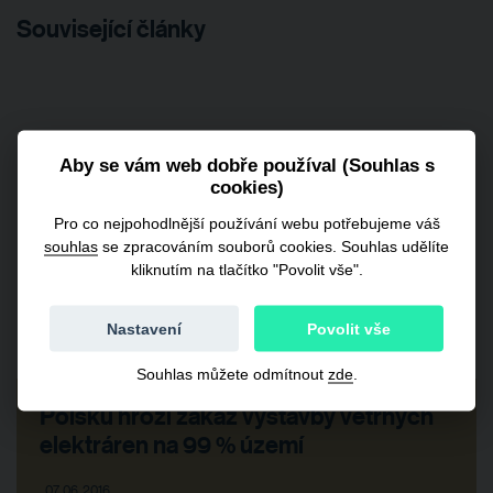
Související články
Aby se vám web dobře používal (Souhlas s
cookies)
Pro co nejpohodlnější používání webu potřebujeme váš
souhlas
se zpracováním souborů cookies. Souhlas udělíte
kliknutím na tlačítko "Povolit vše".
Nastavení
Povolit vše
Souhlas můžete odmítnout
zde
.
Polsku hrozí zákaz výstavby větrných
elektráren na 99 % území
07. 06. 2016