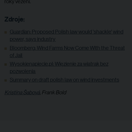
roky vězení.
Zdroje:
Guardian: Proposed Polish law would 'shackle' wind
power, says industry
Bloomberg: Wind Farms Now Come With the Threat
of Jail
Wysokienapiecie.pl: Więzienie za wiatrak bez
pozwolenia
Summary on draft polish law on wind investments
Kristína Šabová
, Frank Bold