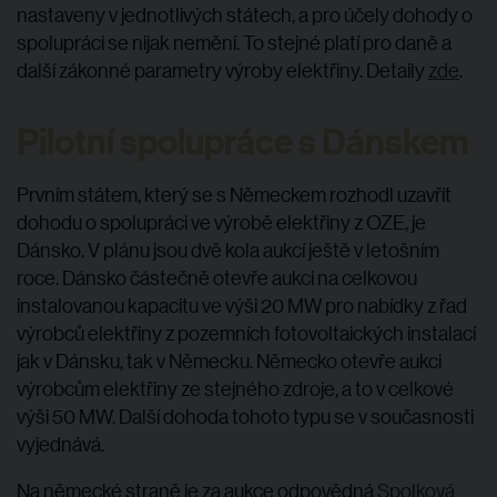
nastaveny v jednotlivých státech, a pro účely dohody o
spolupráci se nijak nemění. To stejné platí pro daně a
další zákonné parametry výroby elektřiny. Detaily
zde
.
Pilotní spolupráce s Dánskem
Prvním státem, který se s Německem rozhodl uzavřít
dohodu o spolupráci ve výrobě elektřiny z OZE, je
Dánsko. V plánu jsou dvě kola aukcí ještě v letošním
roce. Dánsko částečně otevře aukci na celkovou
instalovanou kapacitu ve výši 20 MW pro nabídky z řad
výrobců elektřiny z pozemních fotovoltaických instalací
jak v Dánsku, tak v Německu. Německo otevře aukci
výrobcům elektřiny ze stejného zdroje, a to v celkové
výši 50 MW. Další dohoda tohoto typu se v současnosti
vyjednává.
Na německé straně je za aukce odpovědná
Spolková