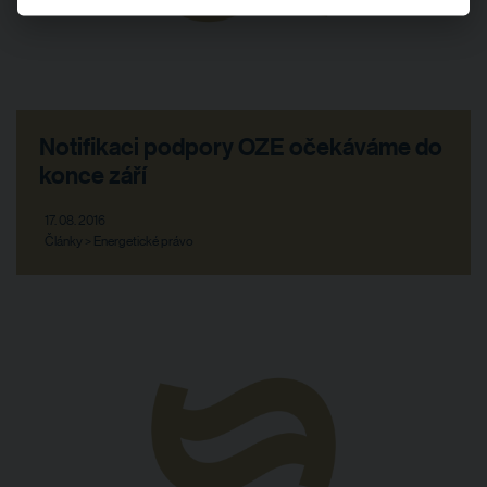
Notifikaci podpory OZE očekáváme do
konce září
17. 08. 2016
Články > Energetické právo