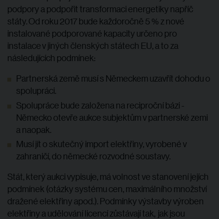
podpory a podpořit transformaci energetiky napříč
státy. Od roku 2017 bude každoročně 5 % z nové
instalované podporované kapacity určeno pro
instalace v jiných členských státech EU, a to za
následujících podmínek:
Partnerská země musí s Německem uzavřít dohodu o
spolupráci.
Spolupráce bude založena na reciproční bázi -
Německo otevře aukce subjektům v partnerské zemi
a naopak.
Musí jít o skutečný import elektřiny, vyrobené v
zahraničí, do německé rozvodné soustavy.
Stát, který aukci vypisuje, má volnost ve stanovení jejích
podmínek (otázky systému cen, maximálního množství
dražené elektřiny apod.). Podmínky výstavby výroben
elektřiny a udělování licencí zůstávají tak, jak jsou