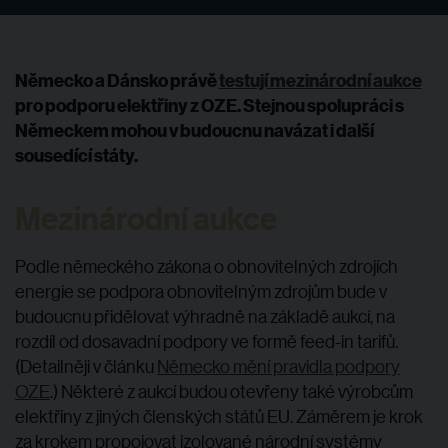
Německo a Dánsko právě
testují mezinárodní aukce
pro podporu elektřiny z OZE. Stejnou spolupráci s
Německem mohou v budoucnu navázat i další
sousedící státy.
Mezinárodní aukce
Podle německého zákona o obnovitelných zdrojích
energie se podpora obnovitelným zdrojům bude v
budoucnu přidělovat výhradně na základě aukcí, na
rozdíl od dosavadní podpory ve formě feed-in tarifů.
(Detailněji v článku
Německo mění pravidla podpory
OZE
.) Některé z aukcí budou otevřeny také výrobcům
elektřiny z jiných členských států EU. Záměrem je krok
za krokem propojovat izolované národní systémy