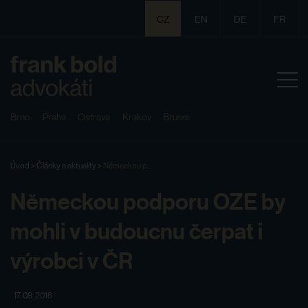
CZ
EN
DE
FR
Brno
Praha
Ostrava
Krakov
Brusel
Úvod
>
Články a aktuality
>
Německou p...
Německou podporu OZE by
mohli v budoucnu čerpat i
výrobci v ČR
17. 08. 2016