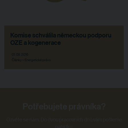
Komise schválila německou podporu
OZE a kogenerace
01. 09. 2016
Články > Energetické právo
Potřebujete právníka?
Ozvěte se nám. Do dvou pracovních dnů vám pošleme
nabídku.