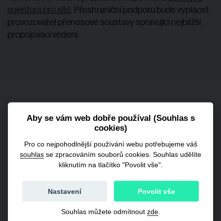
agentura pro sítě
. Přeshraniční podporu bude vyplácet
provozovatel přenosové soustavy spravující nejbližší
propojovací vedení.
Související články
Aby se vám web dobře používal (Souhlas s
cookies)
Pro co nejpohodlnější používání webu potřebujeme váš
souhlas
se zpracováním souborů cookies. Souhlas udělíte
kliknutím na tlačítko "Povolit vše".
Nastavení
Povolit vše
Souhlas můžete odmítnout
zde
.