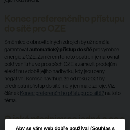
Konec preferenčního přístupu
do sítě pro OZE
Směrnice o obnovitelných zdrojích by už neměla
automatický přístup do sítě
garantovat
pro výrobce
energie z OZE. Záměrem tohoto opatření je narovnat
pokřivení trhu ve prospěch OZE a zamezit prodejům
elektřinu v době jejího nadbytku, kdy jsou ceny
negativní. Komise navrhuje, že od roku 2021 by
přednostní přístup do sítě měly jen malé zdroje. Viz.
článek
Konec preferenčního přístupu do sítě?
na toto
téma.
O jaké předpisy se jedná a co s
nimi bude dál
Aby se vám web dobře používal (Souhlas s