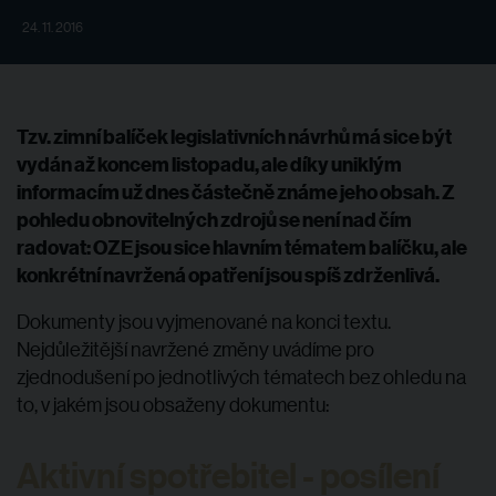
24. 11. 2016
Tzv.
zimní balíček
legislativních návrhů má sice být
vydán až koncem listopadu, ale díky uniklým
informacím už dnes částečně známe jeho obsah. Z
pohledu obnovitelných zdrojů se není nad čím
radovat: OZE jsou sice hlavním tématem balíčku, ale
konkrétní navržená opatření jsou spíš zdrženlivá.
Dokumenty jsou vyjmenované na konci textu.
Nejdůležitější navržené změny uvádíme pro
zjednodušení po jednotlivých tématech bez ohledu na
to, v jakém jsou obsaženy dokumentu:
Aktivní spotřebitel - posílení