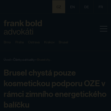
CZ
EN
DE
FR
Brno
Praha
Ostrava
Krakov
Brusel
Úvod
>
Články a aktuality
>
Brusel chy...
Brusel chystá pouze
kosmetickou podporu OZE v
rámci zimního energetického
balíčku