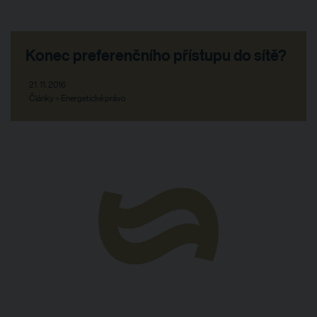
Konec preferenčního přístupu do sítě?
21. 11. 2016
Články > Energetické právo