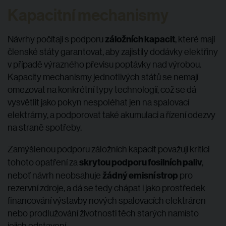
Kapacitní mechanismy
záložních kapacit
Návrhy počítají s podporu
, které mají
členské státy garantovat, aby zajistily dodávky elektřiny
v případě výrazného převisu poptávky nad výrobou.
Kapacity mechanismy jednotlivých států se nemají
omezovat na konkrétní typy technologií, což se dá
vysvětlit jako pokyn nespoléhat jen na spalovací
elektrárny, a podporovat také akumulaci a řízení odezvy
na straně spotřeby.
Zamýšlenou podporu záložních kapacit považují kritici
skrytou podporu fosilních paliv
tohoto opatření za
,
žádný emisní strop
neboť návrh neobsahuje
pro
rezervní zdroje, a dá se tedy chápat i jako prostředek
financování výstavby nových spalovacích elektráren
nebo prodlužování životnosti těch starých namísto
jejich odstavení.