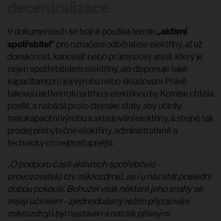
decentralizace
„
aktivní
V dokumentech se hojně používá termín
spotřebitel”
pro označení odběratele elektřiny, ať už
domácnost, kancelář nebo průmyslový areál, který je
nejen spotřebitelem elektřiny, ale disponuje také
kapacitami pro její výrobu nebo skladování. Právě
takovou aktivní roli na trhu s elektřinou by Komise chtěla
posílit, a nabádá proto členské státy, aby učinily
malokapacitní výrobu a skladování elektřiny, a stejně tak
prodej přebytečné elektřiny, administrativně a
technicky co nejdostupnější.
„O podporu části aktivních spotřebitelů -
provozovatelů tzv. mikrozdrojů, se i u nás stát poslední
dobou pokouší. Bohužel však některé jeho snahy se
míjejí účinkem - zjednodušený režim připojování
mikrozdrojů byl nastaven s natolik přísnými