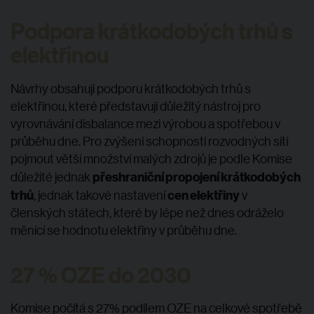
Podpora krátkodobých trhů s
elektřinou
Návrhy obsahují podporu krátkodobých trhů s
elektřinou, které představují důležitý nástroj pro
vyrovnávání disbalance mezi výrobou a spotřebou v
průběhu dne. Pro zvýšení schopnosti rozvodných sítí
pojmout větší množství malých zdrojů je podle Komise
přeshraniční propojení krátkodobých
důležité jednak
trhů
cen elektřiny
, jednak takové nastavení
v
členských státech, které by lépe než dnes odráželo
měnící se hodnotu elektřiny v průběhu dne.
27 % OZE do 2030
Komise počítá s 27% podílem OZE na celkové spotřebě