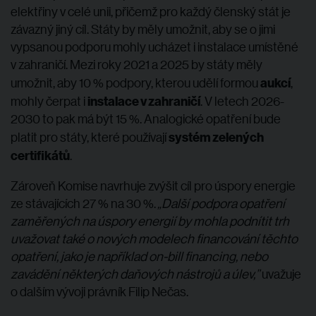
elektřiny v celé unii, přičemž pro každý členský stát je
závazný jiný cíl. Státy by měly umožnit, aby se o jimi
vypsanou podporu mohly ucházet i instalace umístěné
v zahraničí. Mezi roky 2021 a 2025 by státy měly
aukcí
umožnit, aby 10 % podpory, kterou udělí formou
,
instalace v zahraničí
mohly čerpat i
. V letech 2026-
2030 to pak má být 15 %. Analogické opatření bude
systém zelených
platit pro státy, které používají
certifikátů
.
Zároveň Komise navrhuje zvýšit cíl pro úspory energie
ze stávajících 27 % na 30 %.
„
Další podpora opatření
zaměřených na úspory energií by mohla podnítit trh
uvažovat také o nových modelech financování těchto
opatření, jako je například on-bill financing, nebo
zavádění některých daňových nástrojů a úlev,”
uvažuje
o dalším vývoji právník Filip Nečas.