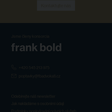
Kontaktujte nás
Jsme členy konsorcia
+420 545 213 975
poptavky@fbadvokati.cz
Odebírejte náš newsletter
Jak nakládáme s osobními údaji
Podmínky poskytování právních služeb