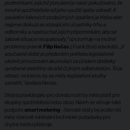
podmínkami, jejichž porušení je navíc pokutováno, že
mnohé spotřebitele od jeho využití spíše odradil. K
zavádění takových podpůrných opatření je třeba vést
nejprve diskuzi se stávajícími účastníky trhu a
odborníky a naslouchat jejich připomínkám, aby se
takové situace neopakovaly,”
upozorňuje na možné
Filip Nečas
problémy právník
z Frank Bold advokátů.
„V
současné době je především potřeba legislativně
ukotvit provozování akumulací za účelem dodávky
vyrobené elektřiny do sítě či jiným odběratelům. To je
oblast, na kterou by se měly legislativní složky
zaměřit,”
dodává Nečas.
Stejná pravidla jako pro domácnosti by měla platit pro
skupiny spotřebitelů nebo obce. Návrh se věnuje také
smart metering
podpoře
- členské státy by podle něj
měly stanovit minimální technické požadavky pro
chytré měřící přístroje.