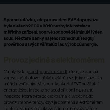
Spornou otázku, zda pro uvedení FVE do provozu
byla v letech 2009 a 2010 nezbytná instalace
měřícího zařízení, poprvé zodpověděl minulý týden
soud. Některé banky na jeho rozhodnutí reagují
prověrkou u svých věřitelů z řad výrobců energie.
Provoz jedině s elektroměrem
Minulý týden
soud poprvé rozhodl
o tom, jak souvisí
zprovoznění fotovoltaické elektrárny s jejím osazením
měřícím zařízením. Ve sporu konkrétní FVE se Státní
energetickou inspekcí se soud přiklonil na stranu
inspekce, která tvrdí, že elektrárna je uvedena do
provozu teprve tehdy, když je opatřena elektroměrem.
Tento rozsudek je zcela zásadní pro provozovatele