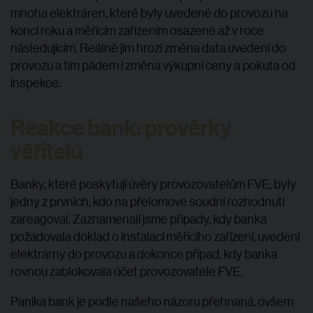
mnoha elektráren, které byly uvedené do provozu na
konci roku a měřícím zařízením osazené až v roce
následujícím. Reálně jim hrozí změna data uvedení do
provozu a tím pádem i změna výkupní ceny a pokuta od
inspekce.
Reakce bank: prověrky
věřitelů
Banky, které poskytují úvěry provozovatelům FVE, byly
jedny z prvních, kdo na přelomové soudní rozhodnutí
zareagoval. Zaznamenali jsme případy, kdy banka
požadovala doklad o instalaci měřícího zařízení, uvedení
elektrárny do provozu a dokonce případ, kdy banka
rovnou zablokovala účet provozovatele FVE.
Panika bank je podle našeho názoru přehnaná, ovšem