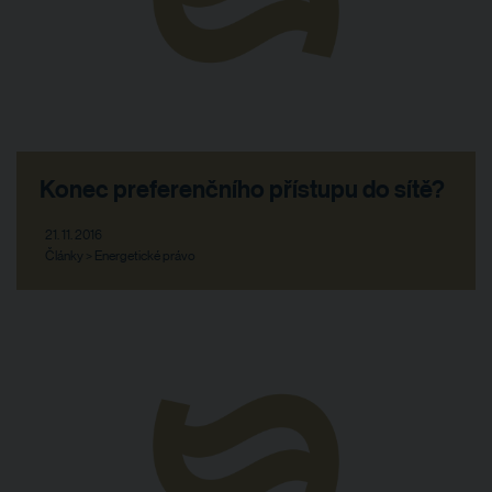
Konec preferenčního přístupu do sítě?
21. 11. 2016
Články > Energetické právo