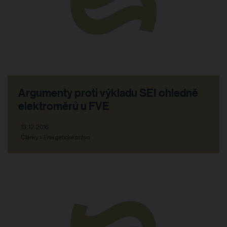
Argumenty proti výkladu SEI ohledně
elektroměrů u FVE
13. 12. 2016
Články > Energetické právo