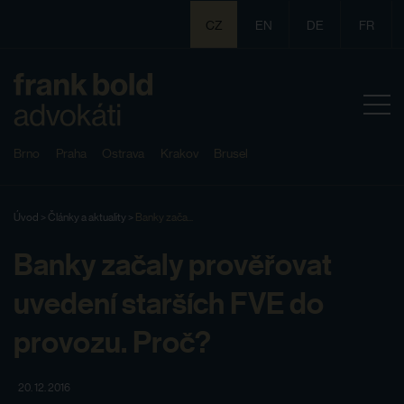
CZ
EN
DE
FR
Brno
Praha
Ostrava
Krakov
Brusel
Úvod
>
Články a aktuality
>
Banky zača...
Banky začaly prověřovat
uvedení starších FVE do
provozu. Proč?
20. 12. 2016