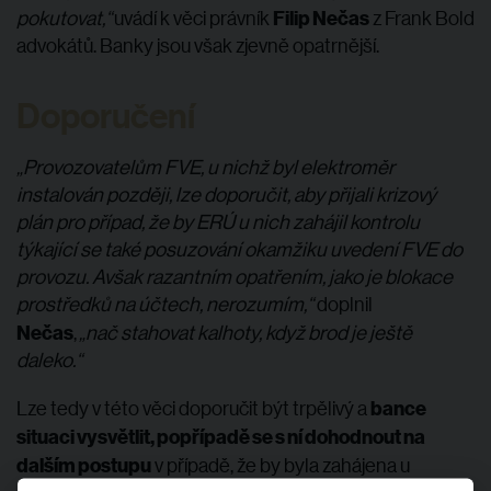
Filip Nečas
pokutovat,“
uvádí k věci právník
z Frank Bold
advokátů. Banky jsou však zjevně opatrnější.
Doporučení
„Provozovatelům FVE, u nichž byl elektroměr
instalován později, lze doporučit, aby přijali krizový
plán pro případ, že by ERÚ u nich zahájil kontrolu
týkající se také posuzování okamžiku uvedení FVE do
provozu. Avšak razantním opatřením, jako je blokace
prostředků na účtech, nerozumím,“
doplnil
Nečas
,
„nač stahovat kalhoty, když brod je ještě
daleko.“
bance
Lze tedy v této věci doporučit být trpělivý a
situaci vysvětlit, popřípadě se s ní dohodnout na
dalším postupu
v případě, že by byla zahájena u