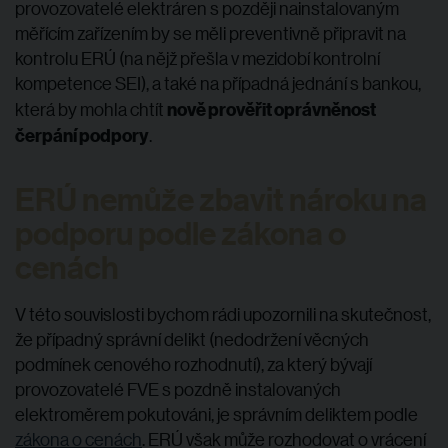
provozovatelé elektráren s později nainstalovaným
měřícím zařízením by se měli preventivně připravit na
kontrolu ERÚ (na nějž přešla v mezidobí kontrolní
kompetence SEI), a také na případná jednání s bankou,
nově prověřit oprávněnost
která by mohla chtít
čerpání podpory
.
ERÚ nemůže zbavit nároku na
podporu podle zákona o
cenách
V této souvislosti bychom rádi upozornili na skutečnost,
že případný správní delikt (nedodržení věcných
podmínek cenového rozhodnutí), za který bývají
provozovatelé FVE s pozdně instalovaných
elektroměrem pokutováni, je správním deliktem podle
zákona o cenách
. ERÚ však může rozhodovat o vrácení