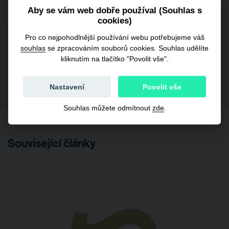
problematické FVE kontrola ze strany státních orgánů.
Aby se vám web dobře používal (Souhlas s
V těchto otázkách jsme připraveni pomoci, ať už
cookies)
poskytnutím expertního stanoviska stran konkrétní
FVE anebo při jednání s bankou.
Pro co nejpohodlnější používání webu potřebujeme váš
souhlas
se zpracováním souborů cookies. Souhlas udělíte
kliknutím na tlačítko "Povolit vše".
Nastavení
Povolit vše
Souhlas můžete odmítnout
zde
.
Související články