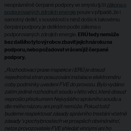
neoprávněně čerpané podpory ve smyslu § 51
zákona o
podporovaných zdrojích energie
pouze v případě, že i
samotný delikt, v souvislosti s nímž došlo k takovému
čerpání podpory, je deliktem podle zákona o
ERÚ tedy nemůže
podporovaných zdrojích energie.
bez dalšího tyto výrobce zbavit jejich nároku na
podporu, nebo požadovat vrácení již čerpané
podpory.
„Rozhodovací praxe inspekce i ERÚ je dosud
nejednotná stran posuzování instalace elektroměru
coby podmínky uvedení FVE do provozu. Bylo vydáno
zatím jediné rozhodnutí soudu v této věci, které dosud
neprošlo přezkumem Nejvyššího správního soudu a
dle mého názoru ani projít nemůže. Pokud totiž
budeme respektovat zásady správního trestání včetně
zásady ‘v pochybnostech ve prospěch obviněného’,
nelze provozovatele FVE shledat vinnými ani ho