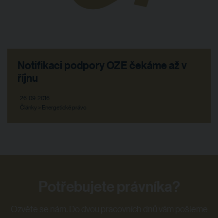
Notifikaci podpory OZE čekáme až v
říjnu
26. 09. 2016
Články > Energetické právo
Potřebujete právníka?
Ozvěte se nám. Do dvou pracovních dnů vám pošleme