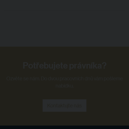
Potřebujete právníka?
Ozvěte se nám. Do dvou pracovních dnů vám pošleme
nabídku.
Kontaktujte nás