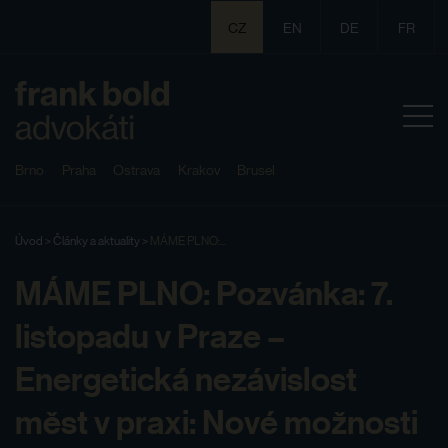
CZ
EN
DE
FR
Brno
Praha
Ostrava
Krakov
Brusel
Úvod
>
Články a aktuality
>
MÁME PLNO:...
MÁME PLNO: Pozvánka: 7.
listopadu v Praze –
Energetická nezávislost
měst v praxi: Nové možnosti