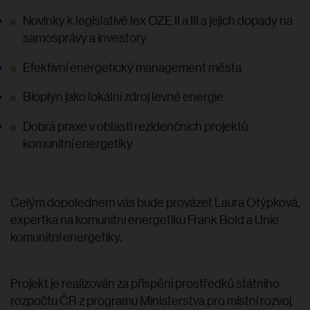
Novinky k legislativě lex OZE II a III a jejich dopady na
samosprávy a investory
Efektivní energetický management města
Bioplyn jako lokální zdroj levné energie
Dobrá praxe v oblasti rezidenčních projektů
komunitní energetiky
Celým dopolednem vás bude provázet Laura Otýpková,
expertka na komunitní energetiku Frank Bold a Unie
komunitní energetiky.
Projekt je realizován za přispění prostředků státního
rozpočtu ČR z programu Ministerstva pro místní rozvoj.