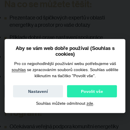
Na co se můžete těšit:
Prezentace od špičkových expertů v oblasti
energetiky a prostor pro vaše dotazy
Příklady dobré praxe nastavení spolupráce
veřejného a soukromého sektoru
Aby se vám web dobře používal (Souhlas s
cookies)
Prostor pro networking samospráv, investorů a
expertů na právo, energetiku a udržitelnost
Pro co nejpohodlnější používání webu potřebujeme váš
souhlas
se zpracováním souborů cookies. Souhlas udělíte
To vše u dobré kávy a občerstvení.
kliknutím na tlačítko "Povolit vše".
Chci dostat novinky o příští akci
Nastavení
Povolit vše
Souhlas můžete odmítnout
zde
.
Program:
Očekávaná veřejná podpora komunitní energetiky