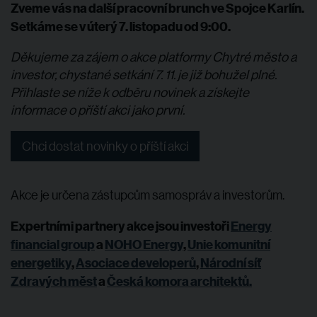
Zveme vás na další pracovní brunch ve Spojce Karlín.
Setkáme se v úterý 7. listopadu od 9:00.
Děkujeme za zájem o akce platformy Chytré město a
investor, chystané setkání 7. 11. je již bohužel plné.
Přihlaste se níže k odběru novinek a získejte
informace o příští akci jako první.
Chci dostat novinky o příští akci
Akce je určena zástupcům samospráv a investorům.
Expertními partnery akce jsou investoři
Energy
financial group
a
NOHO Energy
,
Unie komunitní
energetiky
,
Asociace developerů
,
Národní síť
Zdravých měst
a
Česká komora architektů.