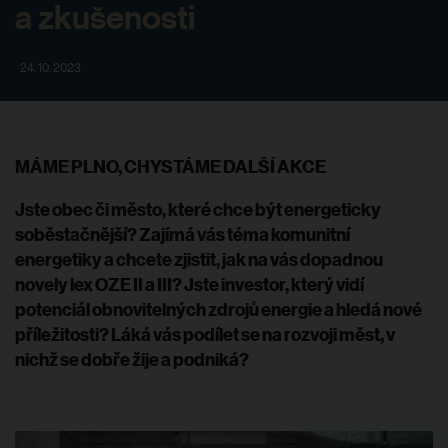
a zkušenosti
24. 10. 2023
MÁME PLNO, CHYSTÁME DALŠÍ AKCE
Jste obec či město, které chce být energeticky
soběstačnější? Zajímá vás téma komunitní
energetiky a chcete zjistit, jak na vás dopadnou
novely lex OZE II a III? Jste investor, který vidí
potenciál obnovitelných zdrojů energie a hledá nové
příležitosti? Láká vás podílet se na rozvoji měst, v
nichž se dobře žije a podniká?