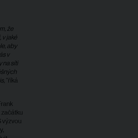
m, že
 v jaké
le, aby
ás v
na síti
ěšných
s,”
říká
Frank
a začátku
 S výzvou
y,