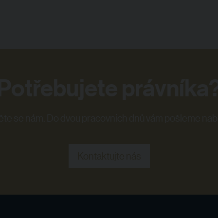
Potřebujete právníka
te se nám. Do dvou pracovních dnů vám pošleme nab
Kontaktujte nás