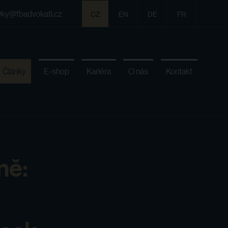
vky@fbadvokati.cz
CZ
EN
DE
FR
Články
E-shop
Kariéra
O nás
Kontakt
ně: