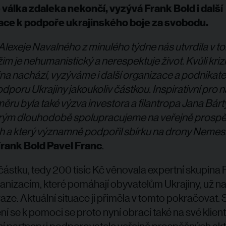
válka zdaleka nekončí, vyzývá Frank Bold i další
ace k podpoře ukrajinského boje za svobodu.
Alexeje Navalného z minulého týdne nás utvrdila v to
im je nehumanistický a nerespektuje život. Kvůli krizi,
ina nachází, vyzýváme i další organizace a podnikate
odporu Ukrajiny jakoukoliv částkou. Inspirativní pro n
ěru byla také výzva investora a filantropa Jana Bárty 
terým dlouhodobě spolupracujeme na veřejně prosp
ch a který významně podpořil sbírku na drony Nemesi
Frank Bold Pavel Franc
.
částku, tedy 200 tisíc Kč věnovala expertní skupina 
anizacím, které pomáhají obyvatelům Ukrajiny, už n
vaze. Aktuální situace ji přiměla v tomto pokračovat.
ní se k pomoci se proto nyní obrací také na své klient