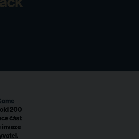
back
Come
Bold 200
ace část
é invaze
yvatel.