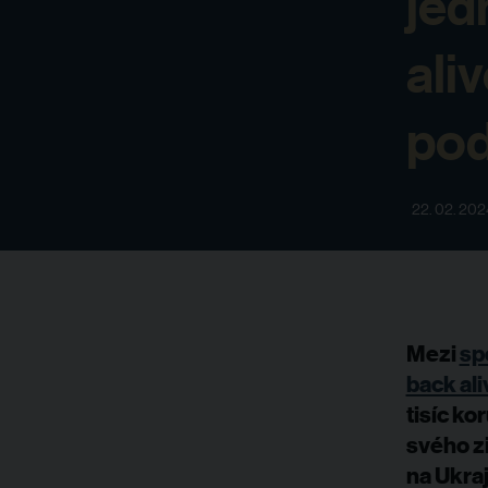
jed
ali
pod
22. 02. 202
Mezi
sp
back ali
tisíc ko
svého zi
na Ukraj