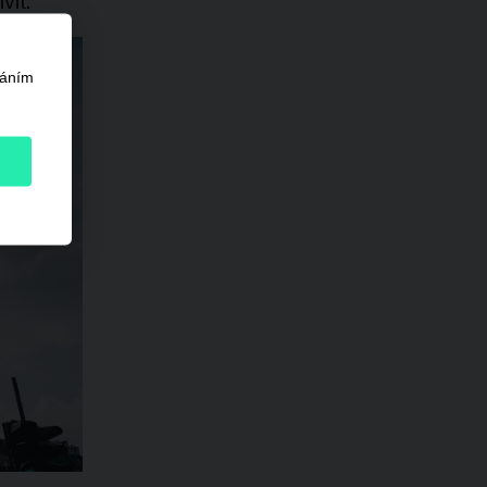
vit.
váním