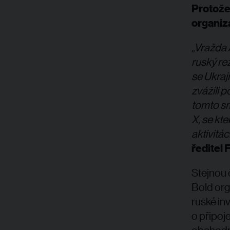
Protože 
organiz
„Vražda 
ruský rež
se Ukraj
zvážili p
tomto sm
X, se k
aktivitá
ředitel 
Stejnou 
Bold org
ruské in
o připoje