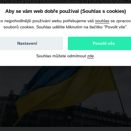
 partnery i podporovatele veřejně prospěšných akti
Aby se vám web dobře používal (Souhlas s cookies)
co nejpohodlnější používání webu potřebujeme váš
souhlas
se zpraco
souborů cookies. Souhlas udělíte kliknutím na tlačítko "Povolit vše".
Nastavení
Povolit vše
Souhlas můžete odmítnout
zde
.