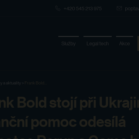
+420 545 213 975
popta
Služby
Legal tech
Akce
y a aktuality
>
Frank Bold...
nk Bold stojí při Ukraji
anční pomoc odesílá