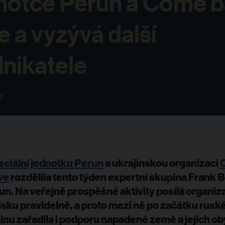
notce Perun a Come 
ve a vyzývá další
nikatele
4
eciální jednotku Perun
a ukrajinskou organizaci
ve
rozdělila tento týden expertní skupina Frank 
run. Na veřejně prospěšné aktivity posílá organiz
sku pravidelně, a proto mezi ně po začátku rusk
inu zařadila i podporu napadené země a jejích ob