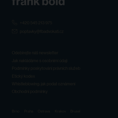
+420 545 213 975
poptavky@fbadvokati.cz
Odebírejte náš newsletter
Jak nakládáme s osobními údaji
Podmínky poskytování právních služeb
Etický kodex
Whistleblowing: jak podat oznámení
Obchodní podmínky
Brno
Praha
Ostrava
Krakov
Brusel