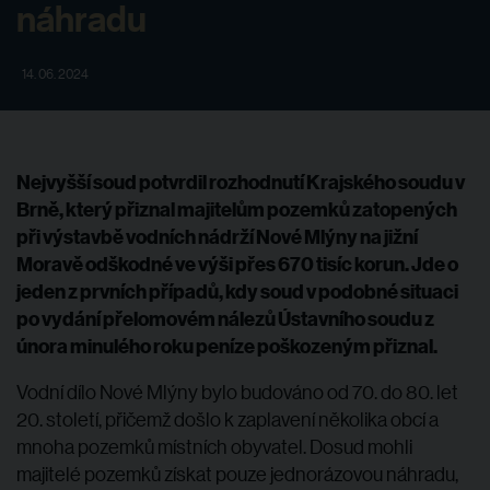
náhradu
14. 06. 2024
Nejvyšší soud potvrdil rozhodnutí Krajského soudu v
Brně, který přiznal majitelům pozemků zatopených
při výstavbě vodních nádrží Nové Mlýny na jižní
Moravě odškodné ve výši přes 670 tisíc korun. Jde o
jeden z prvních případů, kdy soud v podobné situaci
po vydání přelomovém nálezů Ústavního soudu z
února minulého roku peníze poškozeným přiznal.
Vodní dílo Nové Mlýny bylo budováno od 70. do 80. let
20. století, přičemž došlo k zaplavení několika obcí a
mnoha pozemků místních obyvatel. Dosud mohli
majitelé pozemků získat pouze jednorázovou náhradu,