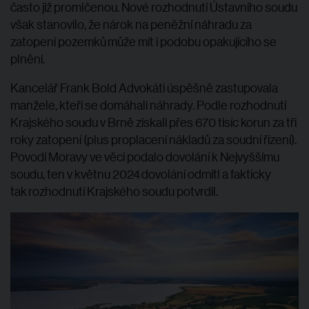
často již promlčenou. Nové rozhodnutí Ústavního soudu
však stanovilo, že nárok na peněžní náhradu za
zatopení pozemků
může mít i podobu opakujícího se
plnění.
Kancelář Frank Bold Advokáti úspěšně zastupovala
manžele, kteří se domáhali náhrady. Podle rozhodnutí
Krajského soudu v Brně získali přes 670 tisíc korun za tři
roky zatopení (plus proplacení nákladů za soudní řízení).
Povodí Moravy ve věci podalo dovolání k Nejvyššímu
soudu, ten v květnu 2024
dovolání odmítl a fakticky
tak rozhodnutí Krajského soudu potvrdil.