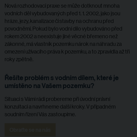
Nová rozhodovací praxe se může dotknout mnoha
vodních děl
vybudovaných před 1. 1. 2002, jako jsou
hráze, jezy, kanalizace či stavby na ochranu před
povodněmi. Pokud bylo vodní dílo vybudováno před
rokem 2002 a neexistuje jiné věcné břemeno než
zákonné, má vlastník pozemku nárok na náhradu za
omezení užívacího práva k pozemku, a to zpravidla až tři
roky zpětně.
Řešíte problém s vodním dílem, které je
umístěno na Vašem pozemku?
Situaci s Vámi rádi probereme při úvodní právní
konzultaci a navrhneme další kroky. V případném
soudním řízení Vás zastoupíme.
Obraťte se na nás