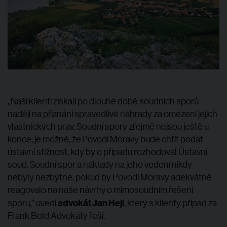
„Naši klienti získali po dlouhé době soudních sporů
naději na přiznání spravedlivé náhrady za omezení jejich
vlastnických práv. Soudní spory zřejmě nejsou ještě u
konce, je možné, že Povodí Moravy bude chtít podat
ústavní stížnost, kdy by o případu rozhodoval Ústavní
soud. Soudní spor a náklady na jeho vedení nikdy
nebyly nezbytné, pokud by Povodí Moravy adekvátně
reagovalo na naše návrhy o mimosoudním řešení
advokát Jan Hejl
sporu,” uvedl
, který s klienty případ za
Frank Bold Advokáty řeší.