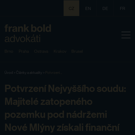
CZ
EN
DE
FR
Brno
Praha
Ostrava
Krakov
Brusel
Úvod
>
Články a aktuality
>
Potvrzení ...
Potvrzení Nejvyššího soudu:
Majitelé zatopeného
pozemku pod nádržemi
Nové Mlýny získali finanční