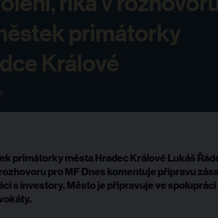
olení, říká v rozhovor
ěstek primátorky
dce Králové
25
k primátorky města Hradec Králové Lukáš Řád
rozhovoru pro MF Dnes komentuje přípravu zása
ci s investory. Město je připravuje ve spolupráci
vokáty.