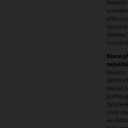
Vedení H
schválen
přitom p
opozice.
diskuse,
rozvoj m
Které př
největš
Dá se to 
zjednoduš
škol až 
potřebuj
byty, ke
nový sta
ve větši