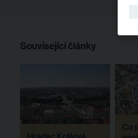
Související články
Co p
Hradec Králové
spo