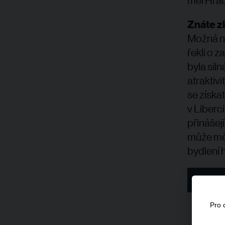
měl Hrad
Znáte z
Možná nej
řekli o 
byla sil
atraktiv
se získa
v Liberc
přinášej
může měst
bydlení h
Celý r
Pro 