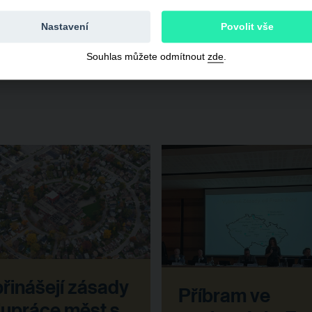
Nastavení
Povolit vše
Souhlas můžete odmítnout
zde
.
řinášejí zásady
Příbram ve
lupráce měst s