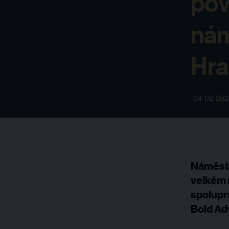
pov
nám
Hra
04. 02. 20
Náměste
velkém 
spoluprá
Bold Ad