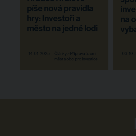
píše nová pravidla
inve
hry: Investoři a
na 
město na jedné lodi
vyb
14. 01. 2025
Články > Příprava území
03. 10.
měst a obcí pro investice