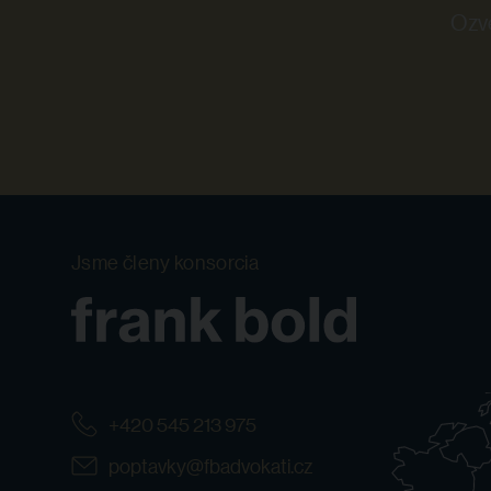
Ozvě
Jsme členy konsorcia
+420 545 213 975
poptavky@fbadvokati.cz