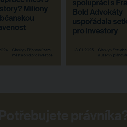
spolupráci s Fr
story? Miliony
Bold Advokáty
občanskou
uspořádala set
avenost
pro investory
 2024
Články > Příprava území
13. 01. 2025
Články > Stavebn
měst a obcí pro investice
a územní plánová
Potřebujete právníka