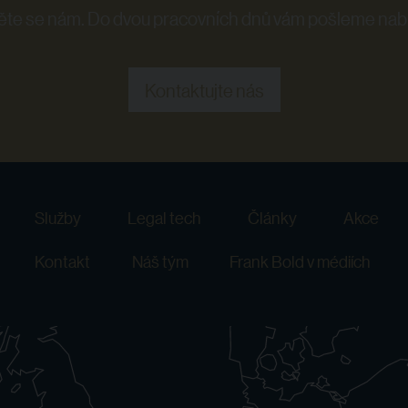
te se nám. Do dvou pracovních dnů vám pošleme nab
Kontaktujte nás
Služby
Legal tech
Články
Akce
Kontakt
Náš tým
Frank Bold v médiích