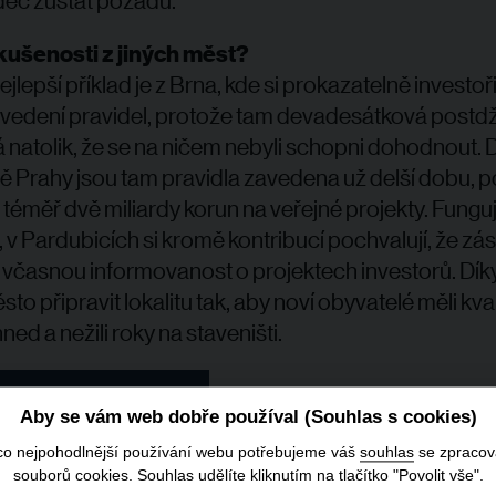
ec zůstat pozadu.
kušenosti z jiných měst?
lepší příklad je z Brna, kde si prokazatelně investoř
zavedení pravidel, protože tam devadesátková postd
ná natolik, že se na ničem nebyli schopni dohodnout. 
itě Prahy jsou tam pravidla zavedena už delší dobu, p
t téměř dvě miliardy korun na veřejné projekty. Funguj
i, v Pardubicích si kromě kontribucí pochvalují, že zá
í včasnou informovanost o projektech investorů. Dí
o připravit lokalitu tak, aby noví obyvatelé měli kval
ned a nežili roky na staveništi.
ozhovoru na iDnes.cz
Aby se vám web dobře používal (Souhlas s cookies)
co nejpohodlnější používání webu potřebujeme váš
souhlas
se zpraco
souborů cookies. Souhlas udělíte kliknutím na tlačítko "Povolit vše".