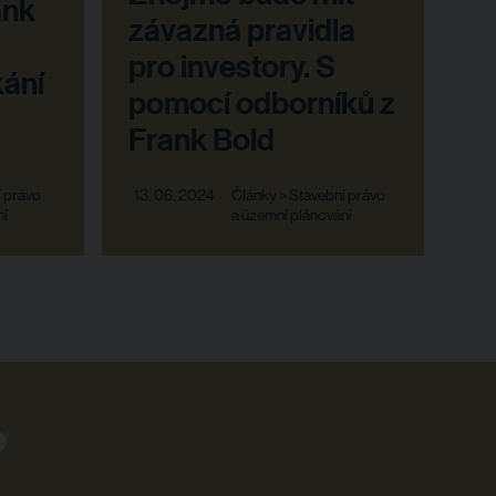
ank
závazná pravidla
pro investory. S
kání
pomocí odborníků z
Frank Bold
í právo
13. 06. 2024
Články > Stavební právo
ní
a územní plánování
?