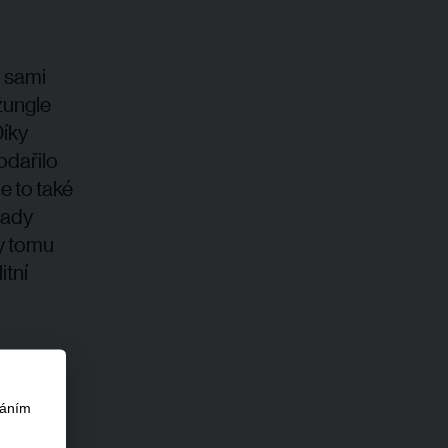
i sami
žungle
Díky
odařilo
e to také
sady
ky tomu
itní
váním