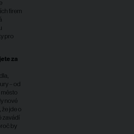
e
ích firem
á
u
y pro
jete za
dla,
tury – od
í město
ly nové
že jde o
ě zavádí
proč by