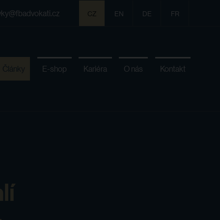
vky@fbadvokati.cz
CZ
EN
DE
FR
Články
E-shop
Kariéra
O nás
Kontakt
lí