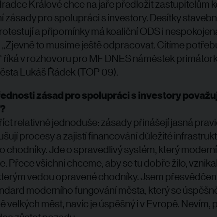
radce Králové chce na jaře předložit zastupitelům k
í zásady pro spolupráci s investory. Desítky stavebn
rotestují a připomínky má koaliční ODS i nespokojen
 „Zjevně to musíme ještě odpracovat. Cítíme potřeb
“ říká v rozhovoru pro MF DNES náměstek primátork
ěsta Lukáš Řádek (TOP 09).
ednosti zásad pro spolupráci s investory považu
í?
říct relativně jednoduše: zásady přinášejí jasná pravi
ují procesy a zajistí financování důležité infrastruk
po chodníky. Jde o spravedlivý systém, který modern
e. Přece všichni chceme, aby se tu dobře žilo, vznika
 kterým vedou opravené chodníky. Jsem přesvědčen, 
ndard moderního fungování města, který se úspěšn
ně velkých měst, navíc je úspěšný i v Evropě. Nevím, 