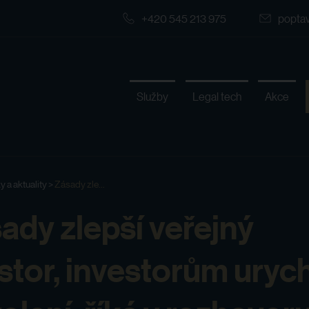
+420 545 213 975
popta
Služby
Legal tech
Akce
y a aktuality
>
Zásady zle...
ady zlepší veřejný
stor, investorům urych