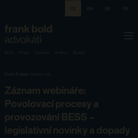
CZ
EN
DE
FR
Brno
Praha
Ostrava
Krakov
Brusel
Úvod
>
E-shop
>
Záznam web...
Záznam webináře:
Povolovací procesy a
provozování BESS –
legislativní novinky a dopady