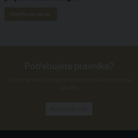
Obraťte se na nás
Potřebujete právníka?
Ozvěte se nám. Do dvou pracovních dnů vám pošleme
nabídku.
Kontaktujte nás