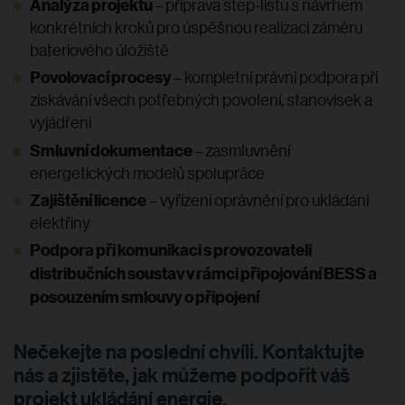
Analýza projektu
–
příprava step-listu s návrhem
konkrétních kroků pro úspěšnou realizaci záměru
bateriového úložiště
Povolovací procesy
– kompletní právní podpora při
získávání všech potřebných povolení
, stanovisek a
vyjádření
Smluvní dokumentace
–
zasmluvnění
energetických modelů spolupráce
Zajištění
licence
–
vyřízení oprávnění pro ukládání
elektřiny
P
odpora při komunikaci s provozovateli
distribučních soustav v rámci připojování BESS a
posouzením smlouvy o připojení
Nečekejte na poslední chvíli.
Kontaktujte
nás
a zjistěte, jak můžeme podpořit váš
projekt ukládání energie.