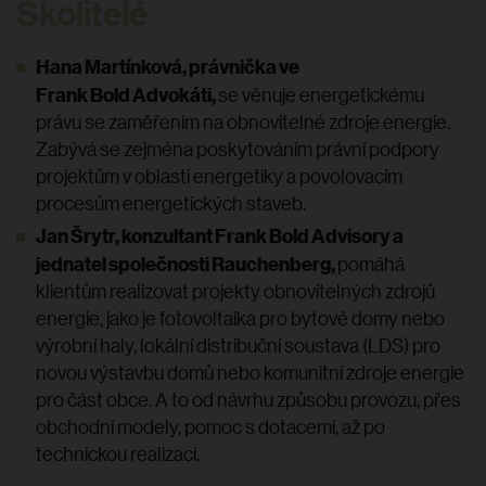
Školitelé
Hana Martínková, právnička ve
Frank Bold Advokáti,
se věnuje energetickému
právu se zaměřením na obnovitelné zdroje energie.
Zabývá se zejména poskytováním právní podpory
projektům v oblasti energetiky a povolovacím
procesům energetických staveb.
Jan Šrytr, konzultant Frank Bold Advisory a
jednatel společnosti Rauchenberg,
pomáhá
klientům realizovat projekty obnovitelných zdrojů
energie, jako je fotovoltaika pro bytové domy nebo
výrobní haly, lokální distribuční soustava (LDS) pro
novou výstavbu domů nebo komunitní zdroje energie
pro část obce. A to od návrhu způsobu provozu, přes
obchodní modely, pomoc s dotacemi, až po
technickou realizaci.