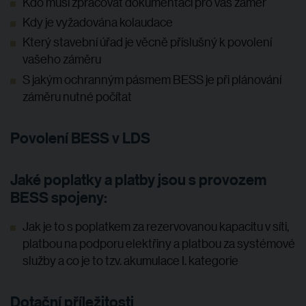
Kdo musí zpracovat dokumentaci pro váš záměr
Kdy je vyžadována kolaudace
Který stavební úřad je věcně příslušný k povolení
vašeho záměru
S jakým ochranným pásmem BESS je při plánování
záměru nutné počítat
Povolení BESS v LDS
Jaké poplatky a platby jsou s provozem
BESS spojeny:
Jak je to s poplatkem za rezervovanou kapacitu v síti,
platbou na podporu elektřiny a platbou za systémové
služby a co je to tzv. akumulace I. kategorie
Dotační příležitosti