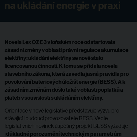
na ukládání energie v praxi
Novela Lex OZE 3 v loňském roce odstartovala
zásadní změny v oblasti právní regulace akumulace
elektřiny: ukládání elektřiny se nově stalo
licencovanou činností. K tomu se přidala novela
stavebního zákona, která zavedla jasná pravidla pro
povolování bateriových úložišť energie (BESS). A k
zásadním změnám došlo také v oblasti poplatků a
plateb v souvislosti s ukládáním elektřiny.
Orientace v nové legislativě představuje výzvu pro
stávající i budoucí provozovatele BESS. Vedle
legislativních novinek úspěšný projekt BESS vyžaduje
důkladné porozumění technickým parametrům
i