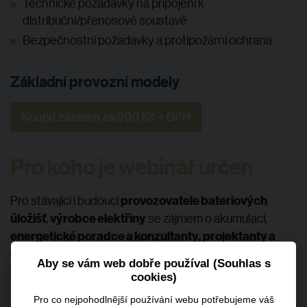
Technické požadavky na připojení k
distribuční/přenosové soustavě
Bezpečnostní požadavky a protipožární ochrana
Základní provozní modely
Koupit záznam za 990 Kč + DPH
Pro koho je webinář určen
provozovatele bateriových
Pro
stávající i budoucí
úložišť
výrobce elektřiny
,
se zájmem o akumulaci,
energetické poradce a konzultanty,
projektanty a
developery
zástupce
energetických projektů i
Aby se vám web dobře používal (Souhlas s
samospráv.
cookies)
Pro co nejpohodlnější používání webu potřebujeme váš