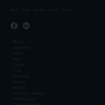
Brno
Praha
Ostrava
Krakov
Brusel
Služby
Legal tech
Články
Akce
E-shop
O nás
Reference
Kontakt
Náš tým
Frank Bold v médiích
Nabídka práce
Stáže pro studenty