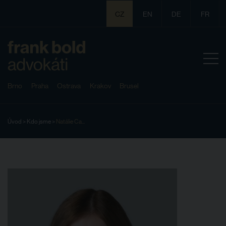
CZ
EN
DE
FR
Brno
Praha
Ostrava
Krakov
Brusel
Úvod
>
Kdo jsme
>
Natálie Ca...