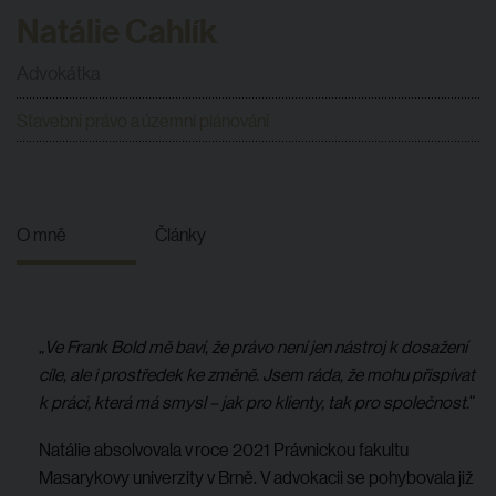
Natálie Cahlík
Advokátka
Stavební právo a územní plánování
O mně
Články
„
Ve Frank Bold mě baví, že právo není jen nástroj k dosažení
cíle, ale i prostředek ke změně. Jsem ráda, že mohu přispívat
k práci, která má smysl – jak pro klienty, tak pro společnost.
“
Natálie absolvovala v roce 2021 Právnickou fakultu
Masarykovy univerzity v Brně. V advokacii se pohybovala již