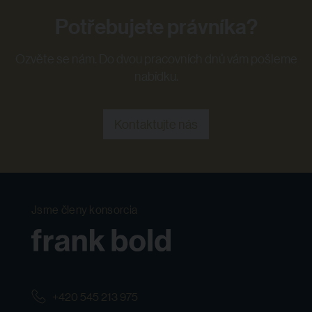
Potřebujete právníka?
Ozvěte se nám. Do dvou pracovních dnů vám pošleme
nabídku.
Kontaktujte nás
Jsme členy konsorcia
+420 545 213 975