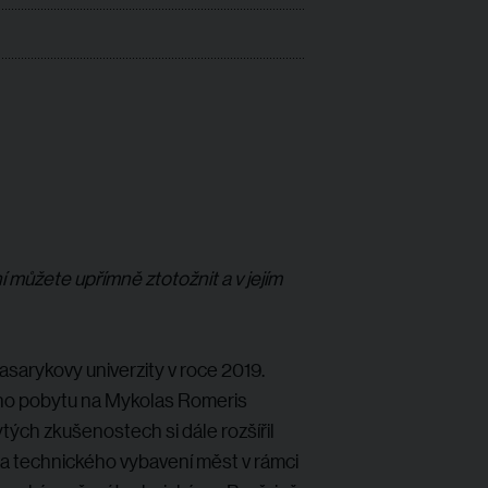
 můžete upřímně ztotožnit a v jejím
sarykovy univerzity v roce 2019.
ního pobytu na Mykolas Romeris
tých zkušenostech si dále rozšířil
 a technického vybavení měst v rámci