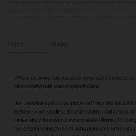
Stavební právo a územní plánování
O mně
Články
„Práce právníka nabývá zcela nový rozměr, když se s ní
rámci směle hájit vlastní přesvědčení.“
Jan úspěšně vystudoval práva na Právnické fakultě Ma
Během svých studií se zúčastnil zahraničního studij
University v litevském hlavním městě Vilniusu. Po naby
své obzory v oblasti městského plánování, urbanismu