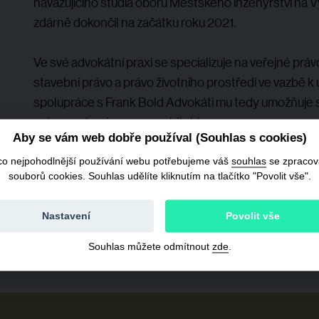
navazujícího studia oboru Městského inženýrství na 
zdárně dokončil na začátku roku 2021.
Ve své advokátní praxi se specializuje na veřejné práv
stavební právo a právo životního prostředí ve vazbě k
spolupráce s Frank Bold Advokáti mu tedy umožňuje sp
právo s urbanismem a architekturou.
Aby se vám web dobře používal (Souhlas s cookies)
Ve volném čase Jana baví kultura i příroda, oddych a 
co nejpohodlnější používání webu potřebujeme váš
souhlas
se zpraco
jako poznávání nových krajin.
souborů cookies. Souhlas udělíte kliknutím na tlačítko "Povolit vše".
Nastavení
Povolit vše
Souhlas můžete odmítnout
zde
.