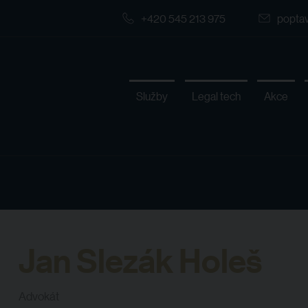
+420 545 213 975
popta
Služby
Legal tech
Akce
Jan Slezák Holeš
Advokát