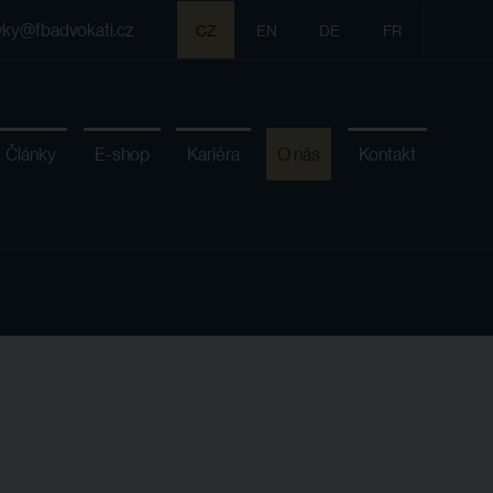
vky@fbadvokati.cz
CZ
EN
DE
FR
Články
E-shop
Kariéra
O nás
Kontakt