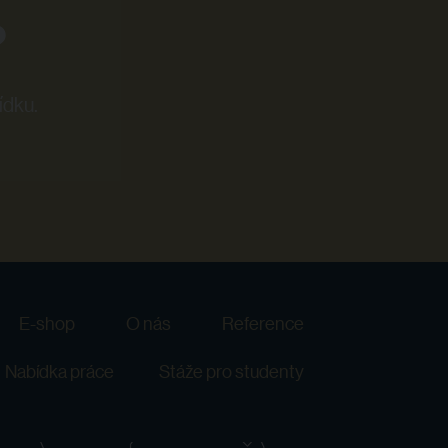
?
ídku.
E-shop
O nás
Reference
Nabídka práce
Stáže pro studenty