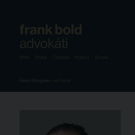
Brno
Praha
Ostrava
Krakov
Brusel
Úvod
>
Kdo jsme
>
Jan Slezák...