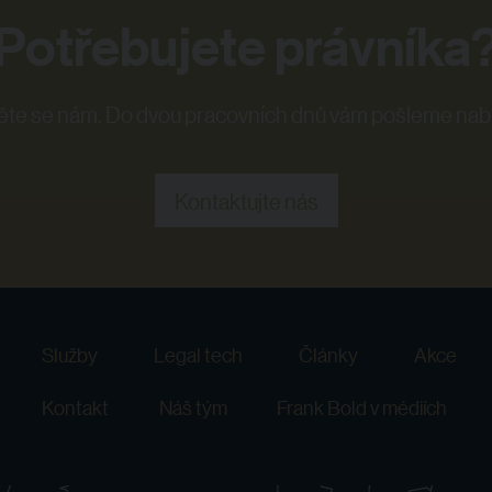
Potřebujete právníka
te se nám. Do dvou pracovních dnů vám pošleme nab
Kontaktujte nás
Služby
Legal tech
Články
Akce
Kontakt
Náš tým
Frank Bold v médiích