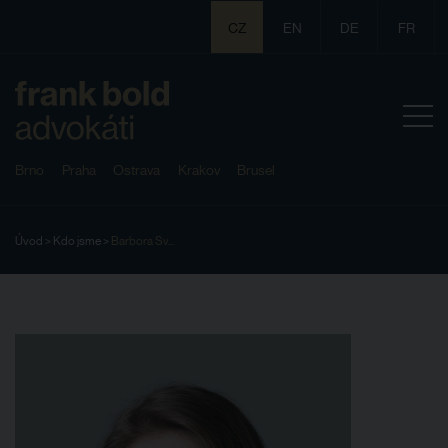
CZ
EN
DE
FR
Brno
Praha
Ostrava
Krakov
Brusel
Úvod
>
Kdo jsme
>
Barbora Sv...