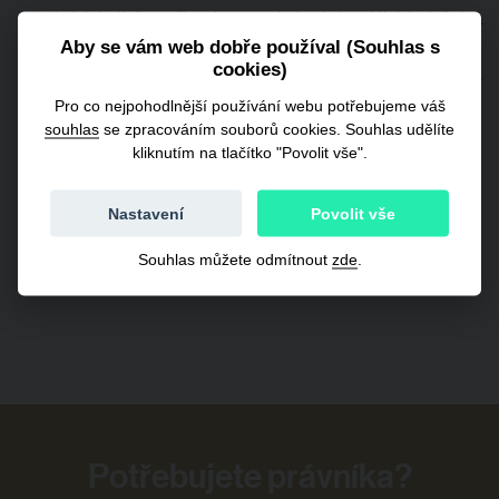
administrativě v zařízení pro poskytování sociálních služeb a
od září 2022 našla svoje místo ve Frankovi. Na starosti má
Aby se vám web dobře používal (Souhlas s
cookies)
zpracování datových schránek, pomáhá s přípravou nabídek
k veřejným zakázkám, stará se o fyzické dokumenty a
Pro co nejpohodlnější používání webu potřebujeme váš
spisovou službu a snaží se být neustále nápomocná svým
souhlas
se zpracováním souborů cookies. Souhlas udělíte
kliknutím na tlačítko "Povolit vše".
kolegům.
Ve volném čase ráda vyrazí na delší túru nebo na hory s
Nastavení
Povolit vše
lezeckým vybavením. Během deštivých dnů si ráda sedne k
dobré knize.
Souhlas můžete odmítnout
zde
.
Potřebujete právníka?