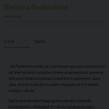
Barbora Svobodová
Asistentka
O mně
Články
„Na Frankovi se mi líbí, že tu potkávám spoustu inspirativních
lidí, kteří se snaží o pozitivní změny ve společnosti, pevně se
drží svých hodnot a jednají s ostatními s respektem. Jsem
ráda, že toho můžu být součástí, inspiruje mě to k dalším
krokům v životě.”
Barča vystudovala Pedagogickou fakultu Univerzity
Komenského v Bratislavě. Po škole začala pracovat v