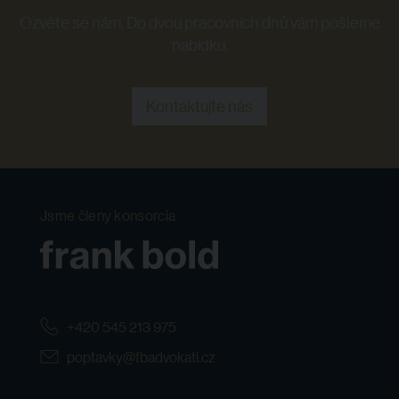
Ozvěte se nám. Do dvou pracovních dnů vám pošleme
nabídku.
Kontaktujte nás
Jsme členy konsorcia
+420 545 213 975
poptavky@fbadvokati.cz