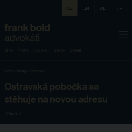
CZ
EN
DE
FR
Brno
Praha
Ostrava
Krakov
Brusel
Úvod
>
Články
>
Ostravská ...
Ostravská pobočka se
stěhuje na novou adresu
17. 10. 2019