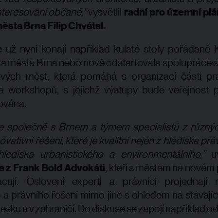
nteresovaní občané
,"
vysvětlil
radní pro územní plá
ěsta Brna Filip Chvátal.
 už nyní konají například kulaté stoly pořádané 
ta města Brna nebo nově odstartovala spolupráce 
ravých měst, která pomáhá s organizací části pr
 a workshopů, s jejichž výstupy bude veřejnost 
vána.
 společně s Brnem a týmem specialistů z různý
ovativní řešení, které je kvalitní nejen z hlediska prá
hlediska urbanistického a environmentálního,”
u
 z Frank Bold Advokáti
, kteří s městem na novém
acují. Oslovení experti a právníci projednají 
a právního řešení mimo jiné s ohledem na stávají
Česku a v zahraničí. Do diskuse se zapojí například od