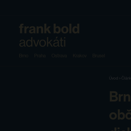
Brno
Praha
Ostrava
Krakov
Brusel
Úvod
>
Člán
Brn
obč