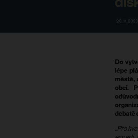
dis
20. 11. 202
Do vytv
lépe pl
městě, 
obcí. 
odůvodn
organiz
debatě o
„Pro kval
experti 