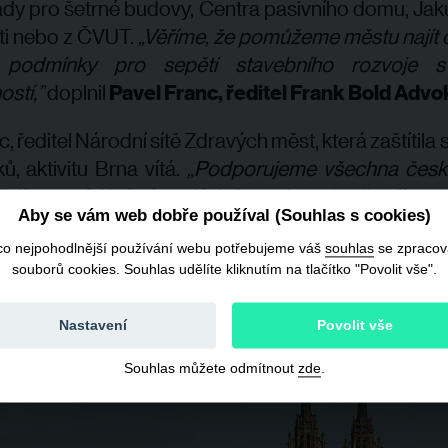
dy pro šetrné budovy, Centra pasivního domu, Jak
ti nebo z ČVUT.
„Věříme, že pomůžeme městu najít c
t podmínky pro sepětí stavebního rozvoje s
ostí,”
doplnil
Pavel Franc, ředitel Frank Bold Advok
, ředitel Národní sítě Zdravých měst, která zaštítila
ů, aktivitu Brna vítá.
„Podporujeme všechna česk
ilují o zavádění nástrojů, jež zvednou kvalitu života
Aby se vám web dobře používal (Souhlas s cookies)
byvatel a udržitelný rozvoj. Brno má nyní nakroče
se mezi ty nejodpovědnější,
"
uvedl Švec.
co nejpohodlnější používání webu potřebujeme váš
souhlas
se zpraco
souborů cookies. Souhlas udělíte kliknutím na tlačítko "Povolit vše".
Nastavení
Povolit vše
Souhlas můžete odmítnout
zde
.