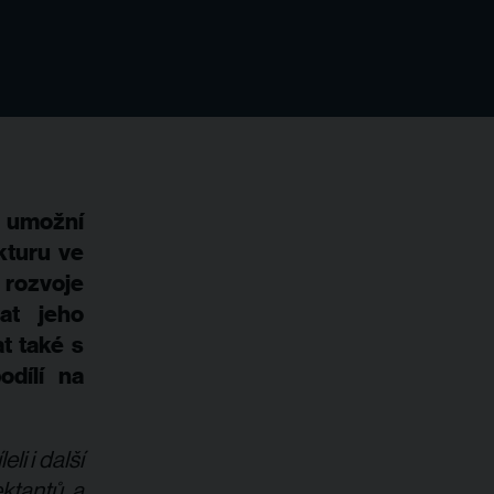
ž umožní
kturu ve
 rozvoje
at jeho
t také s
odílí na
li i další
ektantů a