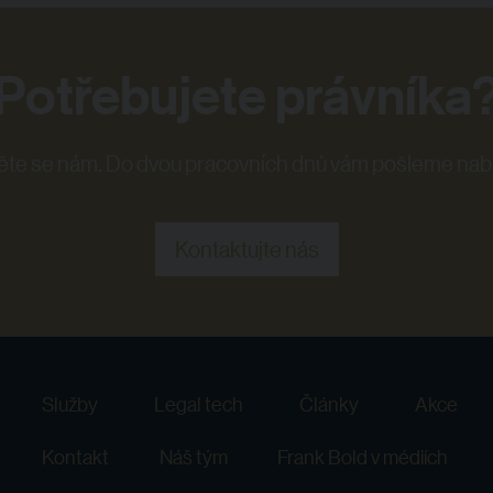
Potřebujete právníka
te se nám. Do dvou pracovních dnů vám pošleme nab
Kontaktujte nás
Služby
Legal tech
Články
Akce
Kontakt
Náš tým
Frank Bold v médiích