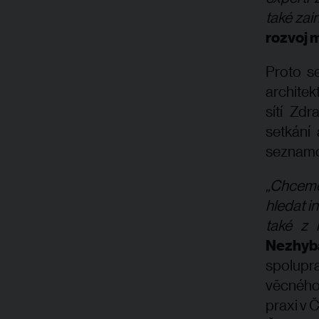
také zai
rozvoj m
Proto se
architek
sítí Zd
setkání
seznamo
„Chceme
hledat in
také z 
Nezhyba
spolupr
věcného 
praxi v 