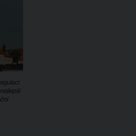
regulaci
nejlepší
ční