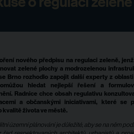
kuse o regulaci zeleně
0
oření nového předpisu na regulaci zeleně, jen
ánovat zelené plochy a modrozelenou infrastru
se Brno rozhodlo zapojit další experty z oblasti
Pomůžou hledat nejlepší řešení a formulov
ění. Radnice chce obsah regulativu konzultova
acemi a občanskými iniciativami, které se p
 kvalitě života ve městě.
itní územní plánování je důležité, aby se na něm podíle
z řad respektovaných architektů, urbanistů a proj