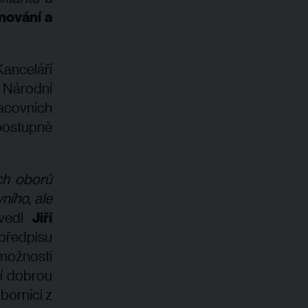
nování a
Kanceláří
s Národní
acovních
postupně
ch oborů
vního, ale
vedl
Jiří
 předpisu
možnosti
cí dobrou
borníci z