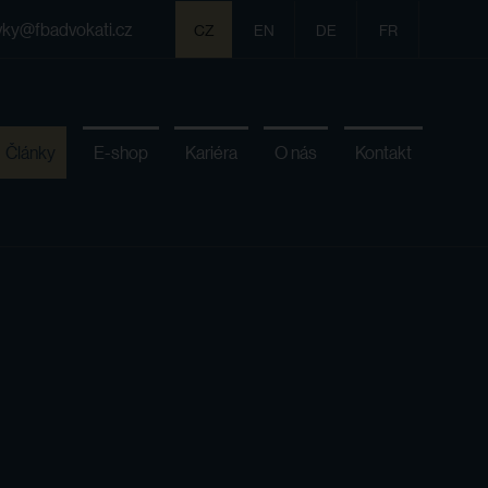
vky@fbadvokati.cz
CZ
EN
DE
FR
Články
E-shop
Kariéra
O nás
Kontakt