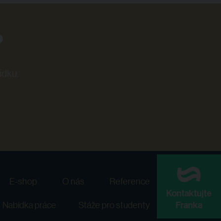
?
ídku.
E-shop
O nás
Reference
Kontaktujte
Nabídka práce
Stáže pro studenty
Franka