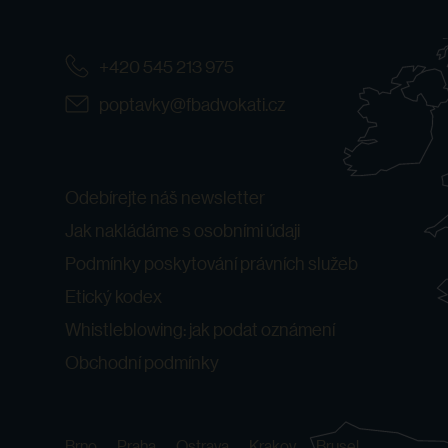
+420 545 213 975
poptavky@fbadvokati.cz
Odebírejte náš newsletter
Jak nakládáme s osobními údaji
Podmínky poskytování právních služeb
Etický kodex
Whistleblowing: jak podat oznámení
Obchodní podmínky
Brno
Praha
Ostrava
Krakov
Brusel