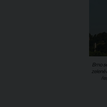
Brno se
zeleně 
ře