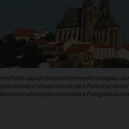
 rozhodlo zapojit do vytvoření nového předpisu na 
další experty z oblasti rozvoje obcí. Pomůžou hledat 
šení a formulovat jeho odůvodnění. Fotografie ilustra