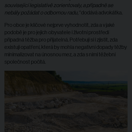
související legislativě zorientovaly, a případně se
nebály požádat o odbornou radu,“
dodává advokátka.
Pro obce je klíčové nejprve vyhodnotit, zda a v jaké
podobě je pro jejich obyvatele i životní prostředí
případná těžba pro přijatelná. Potřebují si i zjistit, zda
existují opatření, která by mohla negativní dopady těžby
minimalizovat na únosnou mez, a zda s nimi těžební
společnost počítá.