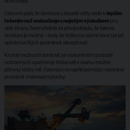
ochotnější.
lepším
Obecně platí, že domluva v zásadě vždy vede k
řešením než vedení boje s nejistým výsledkem
pro
obě strany. Samozřejmě za předpokladu, že taková
domluva je možná – tedy, že těžbu na území obce lze při
splnění určitých podmínek akceptovat.
Kromě možnosti domluvit se na konkrétní podobě
ochranných opatření je třeba vzít v úvahu i možné
přínosy těžby mít. Území po ní například může následně
proměnit v rekreační plochy.