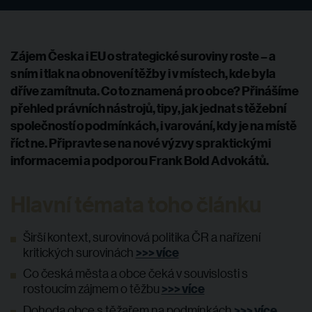
Zájem Česka i EU o strategické suroviny roste – a
s ním i tlak na obnovení těžby i v místech, kde byla
dříve zamítnuta. Co to znamená pro obce? Přinášíme
přehled právních nástrojů, tipy, jak jednat s těžební
společností o podmínkách, i varování, kdy je na místě
říct ne. Připravte se na nové výzvy s praktickými
informacemi a podporou Frank Bold Advokátů.
Hlavní témata toho článku
Širší kontext, surovinová politika ČR a nařízení
>>> více
kritických surovinách
Co česká města a obce čeká v souvislosti s
>>> více
rostoucím zájmem o těžbu
>>> více
Dohoda obce s těžařem na podmínkách