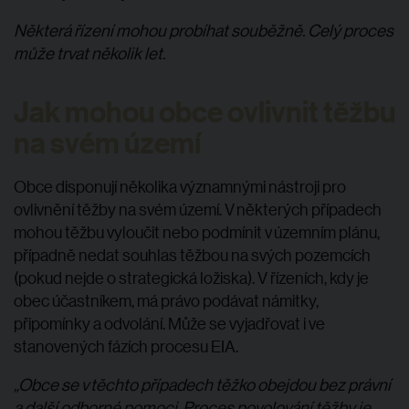
Některá řízení mohou probíhat souběžně. Celý proces
může trvat několik let.
Jak mohou obce ovlivnit těžbu
na svém území
Obce disponují několika významnými nástroji pro
ovlivnění těžby na svém území. V některých případech
mohou těžbu vyloučit nebo podmínit v územním plánu,
případně nedat souhlas těžbou na svých pozemcích
(pokud nejde o strategická ložiska). V řízeních, kdy je
obec účastníkem, má právo podávat námitky,
připomínky a odvolání. Může se vyjadřovat i ve
stanovených fázích procesu EIA.
„Obce se v těchto případech těžko obejdou bez právní
a další odborné pomoci. Proces povolování těžby je