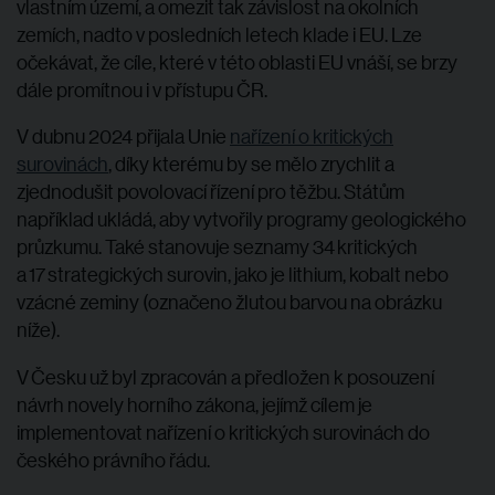
vlastním území, a omezit tak závislost na okolních
zemích, nadto v posledních letech klade i EU. Lze
očekávat, že cíle, které v této oblasti EU vnáší, se brzy
dále promítnou i v přístupu ČR.
V dubnu 2024 přijala Unie
nařízení o kritických
surovinách
, díky kterému by se mělo zrychlit a
zjednodušit povolovací řízení pro těžbu. Státům
například ukládá, aby vytvořily programy geologického
průzkumu. Také stanovuje seznamy 34 kritických
a 17 strategických surovin, jako je lithium, kobalt nebo
vzácné zeminy (označeno žlutou barvou na obrázku
níže).
V Česku už byl zpracován a předložen k posouzení
návrh novely horního zákona, jejímž cílem je
implementovat nařízení o kritických surovinách do
českého právního řádu.