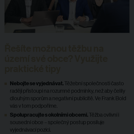
Řešíte možnou těžbu na
území své obce? Využijte
praktické tipy
Nebojte se vyjednávat.
Těžební společnosti často
raději přistoupí na rozumné podmínky, než aby čelily
dlouhým sporům a negativní publicitě. Ve Frank Bold
vás v tom podpoříme.
Spolupracujte s okolními obcemi.
Těžba ovlivní i
sousední obce – společný postup posiluje
vyjednávací pozici.