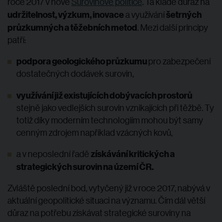
roce 2017 v nové
Surovinové politice
. Ta klade důraz na
udržitelnost, výzkum, inovace
šetrných
a využívání
průzkumných a těžebních metod
. Mezi další principy
patří:
podpora geologického průzkumu
pro zabezpečení
dostatečných dodávek surovin,
využívání již existujících dobývacích prostorů
stejně jako vedlejších surovin vznikajících při těžbě. Ty
totiž díky moderním technologiím mohou být samy
cenným zdrojem například vzácných kovů,
získávání kritických a
a v neposlední řadě
strategických surovin na území ČR.
Zvláště poslední bod, vytyčený již v roce 2017, nabývá v
aktuální geopolitické situaci na významu. Čím dál větší
důraz na potřebu získávat strategické suroviny na