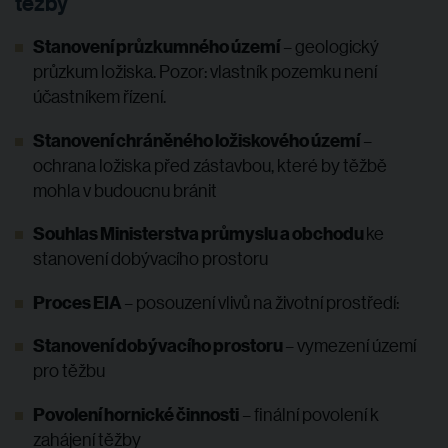
těžby
Stanovení průzkumného území
– geologický
průzkum ložiska. Pozor: vlastník pozemku není
účastníkem řízení.
Stanovení chráněného ložiskového území
–
ochrana ložiska před zástavbou, které by těžbě
mohla v budoucnu bránit
Souhlas Ministerstva průmyslu a obchodu
ke
stanovení dobývacího prostoru
Proces EIA
– posouzení vlivů na životní prostředí:
Stanovení dobývacího prostoru
– vymezení území
pro těžbu
Povolení hornické činnosti
– finální povolení k
zahájení těžby