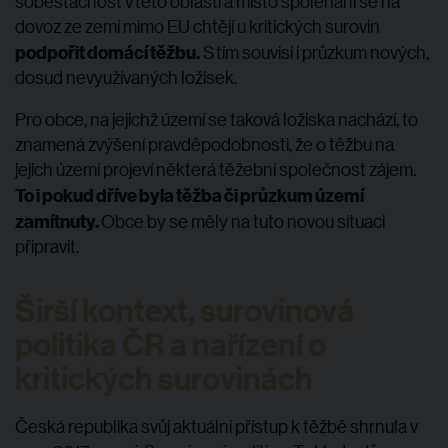
soběstačnost v této oblasti a místo spoléhání se na
dovoz ze zemí mimo EU chtějí u kritických surovin
podpořit domácí těžbu.
S tím souvisí i průzkum nových,
dosud nevyužívaných ložisek.
Pro obce, na jejichž území se taková ložiska nachází, to
znamená zvýšení pravděpodobnosti, že o těžbu na
jejich území projeví některá těžební společnost zájem.
To i pokud dříve byla těžba či průzkum území
zamítnuty.
Obce by se měly na tuto novou situaci
připravit.
Širší kontext, surovinová
politika ČR a nařízení o
kritických surovinách
Česká republika svůj aktuální přístup k těžbě shrnula v