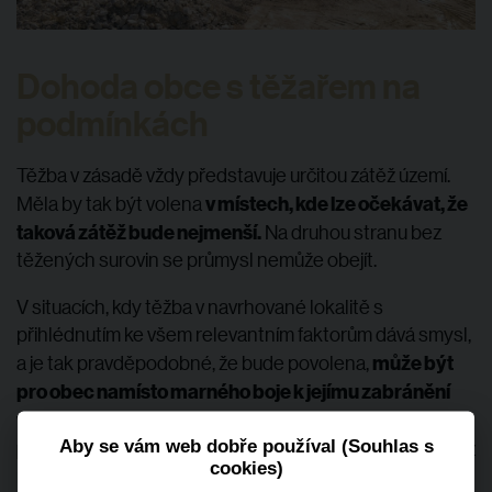
Dohoda obce s těžařem na
podmínkách
Těžba v zásadě vždy představuje určitou zátěž území.
v místech, kde lze očekávat, že
Měla by tak být volena
taková zátěž bude nejmenší.
Na druhou stranu bez
těžených surovin se průmysl nemůže obejít.
V situacích, kdy těžba v navrhované lokalitě s
přihlédnutím ke všem relevantním faktorům dává smysl,
může být
a je tak pravděpodobné, že bude povolena,
pro obec namísto marného boje k jejímu zabránění
výhodnější začít s těžební společností jednat o
podmínkách
Aby se vám web dobře používal (Souhlas s
těžby, případně i uzavřít smlouvu. I takto už
cookies)
některé obce v ČR postupují.