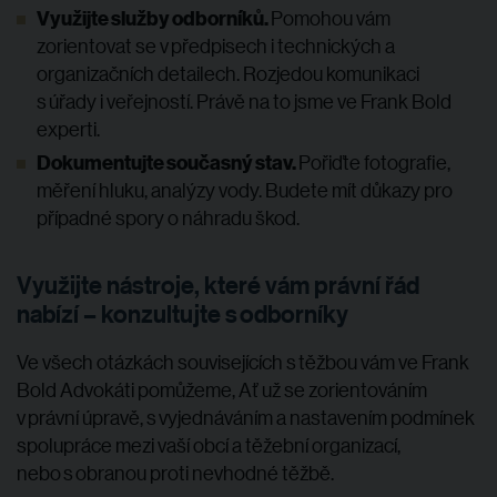
Využijte služby odborníků.
Pomohou vám
zorientovat se v předpisech i technických a
organizačních detailech. Rozjedou komunikaci
s úřady i veřejností. Právě na to jsme ve Frank Bold
experti.
Dokumentujte současný stav.
Pořiďte fotografie,
měření hluku, analýzy vody. Budete mít důkazy pro
případné spory o náhradu škod.
Využijte nástroje, které vám právní řád
nabízí – konzultujte s odborníky
Ve všech otázkách souvisejících s těžbou vám ve Frank
Bold Advokáti pomůžeme, Ať už se zorientováním
v právní úpravě, s vyjednáváním a nastavením podmínek
spolupráce mezi vaší obcí a těžební organizací,
nebo s obranou proti nevhodné těžbě.