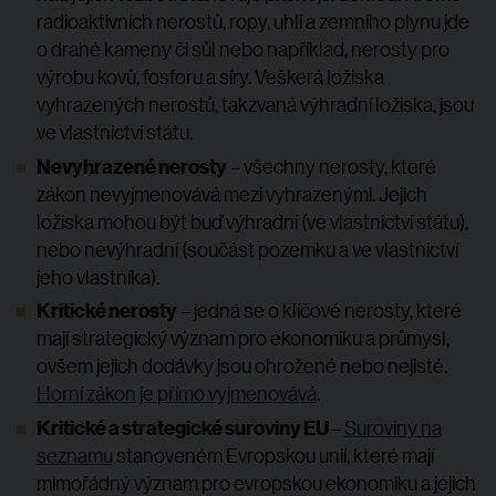
radioaktivních nerostů, ropy, uhlí a zemního plynu jde
o drahé kameny či sůl nebo například, nerosty pro
výrobu kovů, fosforu a síry. Veškerá ložiska
vyhrazených nerostů, takzvaná výhradní ložiska, jsou
ve vlastnictví státu.
Nevyhrazené nerosty
– všechny nerosty, které
zákon nevyjmenovává mezi vyhrazenými. Jejich
ložiska mohou být buď výhradní (ve vlastnictví státu),
nebo nevýhradní (součást pozemku a ve vlastnictví
jeho vlastníka).
Kritické nerosty
– jedná se o klíčové nerosty, které
mají strategický význam pro ekonomiku a průmysl,
ovšem jejich dodávky jsou ohrožené nebo nejisté.
Horní zákon je přímo vyjmenovává
.
Kritické a strategické suroviny EU
–
Suroviny na
seznamu
stanoveném Evropskou unií, které mají
mimořádný význam pro evropskou ekonomiku a jejich