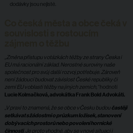
dodávky jsou nejisté.
Co česká města a obce čeká v
souvislosti s rostoucím
zájmem o těžbu
„Změna přístupu v otázkách těžby ze strany Česka i
EU má racionální základ. Nerostné suroviny naše
společnost pro svůj další rozvoj potřebuje. Zároveň
není žádoucí budovat závislost České republiky či
zemí EU v oblasti těžby na jiných zemích,“
hodnotí
Lucie Kolmačková, advokátka Frank Bold Advokáti.
častěji
„V praxi to znamená, že se obce v Česku budou
setkávat s žádostmi o průzkum ložisek, stanovení
dobývacích prostorů nebo povolení hornické
činnosti
. Je proto vhodné, aby se v nové situaci i