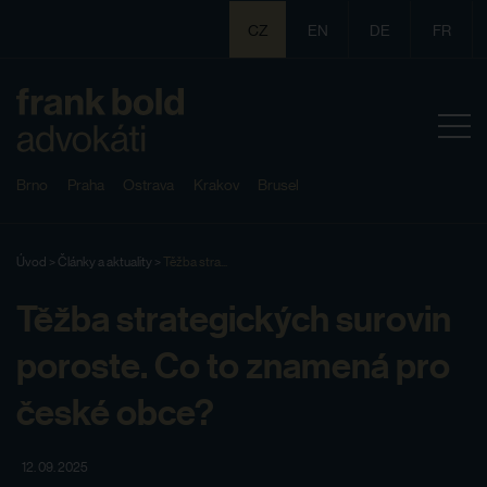
CZ
EN
DE
FR
Brno
Praha
Ostrava
Krakov
Brusel
Úvod
>
Články a aktuality
>
Těžba stra...
Těžba strategických surovin
poroste. Co to znamená pro
české obce?
12. 09. 2025