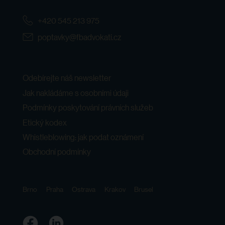
+420 545 213 975
poptavky@fbadvokati.cz
Odebírejte náš newsletter
Jak nakládáme s osobními údaji
Podmínky poskytování právních služeb
Etický kodex
Whistleblowing: jak podat oznámení
Obchodní podmínky
Brno
Praha
Ostrava
Krakov
Brusel