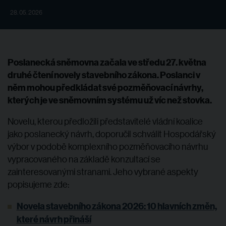
28. 05. 2026
Poslanecká sněmovna začala ve středu 27. května
druhé čtení novely stavebního zákona. Poslanci v
něm mohou předkládat své pozměňovací návrhy,
kterých je ve sněmovním systému už víc než stovka.
Novelu
, kterou předložili představitelé vládní koalice
jako poslanecký návrh, doporučil schválit Hospodářský
výbor v podobě komplexního pozměňovacího návrhu
vypracovaného na základě konzultací se
zainteresovanými stranami. Jeho vybrané aspekty
popisujeme zde:
Novela stavebního zákona 2026: 10 hlavních změn,
které návrh přináší