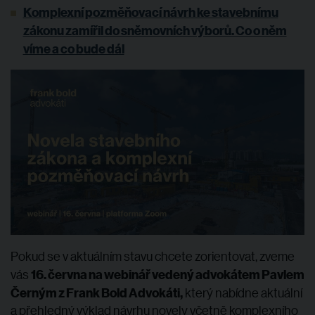
Komplexní pozměňovací návrh ke stavebnímu
zákonu zamířil do sněmovních výborů. Co o něm
víme a co bude dál
Pokud se v aktuálním stavu chcete zorientovat, zveme
16. června
na webinář vedený advokátem Pavlem
vás
Černým z Frank Bold Advokáti
,
který nabídne aktuální
a přehledný výklad návrhu novely včetně komplexního