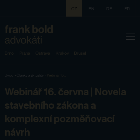
CZ
EN
DE
FR
Brno
Praha
Ostrava
Krakov
Brusel
Úvod
>
Články a aktuality
>
Webinář 16...
Webinář 16. června | Novela
stavebního zákona a
komplexní pozměňovací
návrh