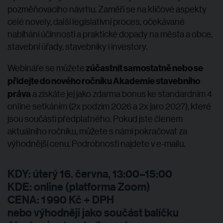
pozměňovacího návrhu. Zaměří se
na klíčové aspekty
celé novely, další legislativní proces, očekávané
nabíhání účinnosti a praktické dopady na města a obce,
stavební úřady, stavebníky i investory.
zúčastnit samostatně nebo se
Webináře se můžete
přidejte do nového ročníku Ak
ademie stavebního
práva
a získáte jej jako
zdarma bonus ke standardním 4
online setkáním (2x podzim 2026 a 2x jaro 2027), které
jsou součásti předplatného. Pokud jste členem
aktuálního ročníku, můžete s námi pokračovat za
výhodnější cenu. Podrobnosti najdete v e-mailu.
KDY: úterý 16. června,
13:00–15:00
KDE: online (platforma Zoom)
CENA: 1 990 Kč + DPH
nebo výhodněji jako součást balíčku