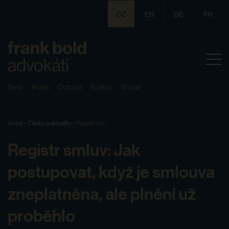
CZ
EN
DE
FR
Brno
Praha
Ostrava
Krakov
Brusel
Úvod
>
Články a aktuality
>
Registr sm...
Registr smluv: Jak
postupovat, když je smlouva
zneplatněna, ale plnění už
proběhlo