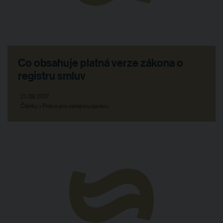
Co obsahuje platná verze zákona o
registru smluv
21. 09. 2017
Články > Právo pro veřejnou správu