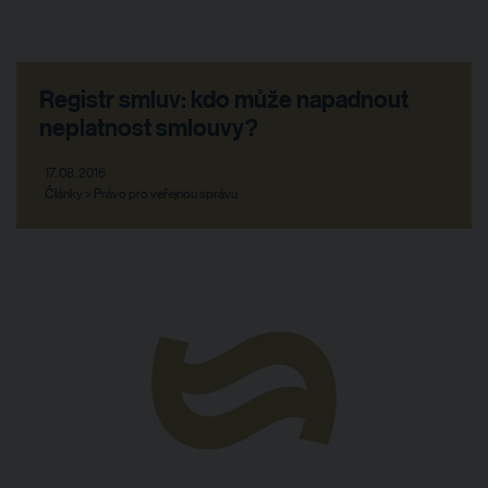
Registr smluv: kdo může napadnout
neplatnost smlouvy?
17. 08. 2016
Články > Právo pro veřejnou správu