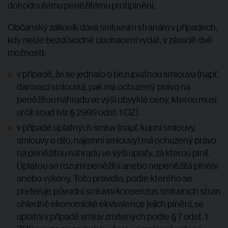
dohodnutému peněžitému protiplnění.
Občanský zákoník dává smluvním stranám v případech,
kdy nelze bezdůvodné obohacení vydat, v zásadě dvě
možnosti:
v případě, že se jednalo o bezúplatnou smlouvu (např.
darovací smlouvu), pak má ochuzený právo na
peněžitou náhradu ve výši obvyklé ceny, kterou musí
určit soud (viz § 2999 odst. 1 OZ).
v případě úplatných smluv (např. kupní smlouvy,
smlouvy o dílo, nájemní smlouvy) má ochuzený právo
na peněžitou náhradu ve výši úplaty, za kterou plnil.
Úplatou se rozumí peněžitá anebo nepeněžitá plnění
anebo výkony. Toto pravidlo, podle kterého se
preferuje původní smluvní konsenzus smluvních stran
ohledně ekonomické ekvivalence jejich plnění, se
uplatní v případě smluv zrušených podle § 7 odst. 1