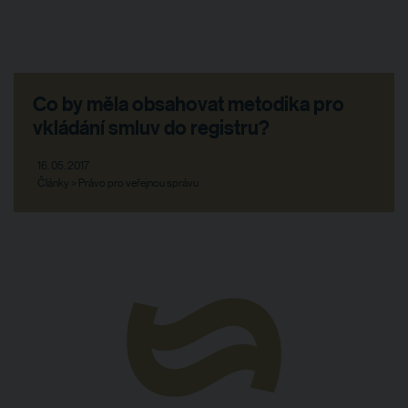
Co by měla obsahovat metodika pro
vkládání smluv do registru?
16. 05. 2017
Články > Právo pro veřejnou správu