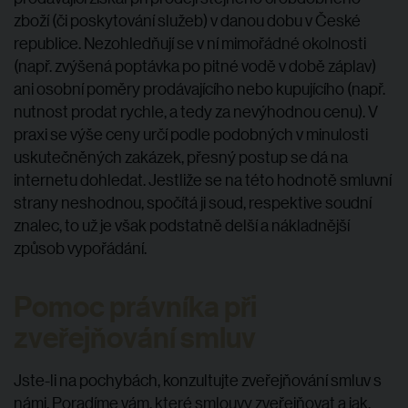
zboží (či poskytování služeb) v danou dobu v České
republice. Nezohledňují se v ní mimořádné okolnosti
(např. zvýšená poptávka po pitné vodě v době záplav)
ani osobní poměry prodávajícího nebo kupujícího (např.
nutnost prodat rychle, a tedy za nevýhodnou cenu). V
praxi se výše ceny určí podle podobných v minulosti
uskutečněných zakázek, přesný postup se dá na
internetu dohledat. Jestliže se na této hodnotě smluvní
strany neshodnou, spočítá ji soud, respektive soudní
znalec, to už je však podstatně delší a nákladnější
způsob vypořádání.
Pomoc právníka při
zveřejňování smluv
Jste-li na pochybách, konzultujte zveřejňování smluv s
námi. Poradíme vám, které smlouvy zveřejňovat a jak,