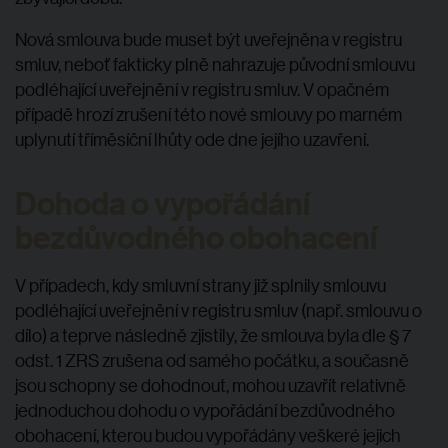
Nová smlouva bude muset být uveřejněna v registru
smluv, neboť fakticky plně nahrazuje původní smlouvu
podléhající uveřejnění v registru smluv. V opačném
případě hrozí zrušení této nové smlouvy po marném
uplynutí tříměsíční lhůty ode dne jejího uzavření.
Dohoda o vypořádání
bezdůvodného obohacení
V případech, kdy smluvní strany již splnily smlouvu
podléhající uveřejnění v registru smluv (např. smlouvu o
dílo) a teprve následně zjistily, že smlouva byla dle § 7
odst. 1 ZRS zrušena od samého počátku, a současně
jsou schopny se dohodnout, mohou uzavřít relativně
jednoduchou dohodu o vypořádání bezdůvodného
obohacení, kterou budou vypořádány veškeré jejich