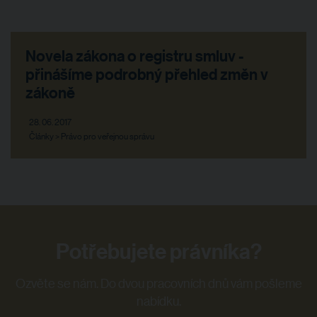
Novela zákona o registru smluv -
přinášíme podrobný přehled změn v
zákoně
28. 06. 2017
Články > Právo pro veřejnou správu
Potřebujete právníka?
Ozvěte se nám. Do dvou pracovních dnů vám pošleme
nabídku.