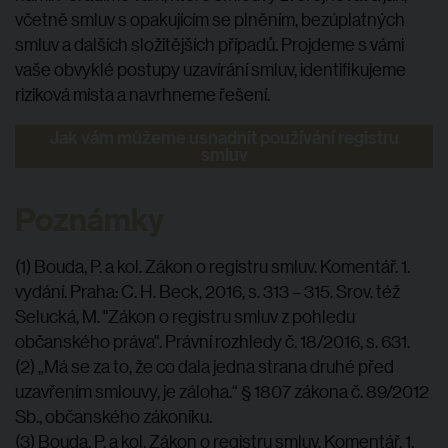
včetně smluv s opakujícím se plněním, bezúplatných
smluv a dalších složitějších případů. Projdeme s vámi
vaše obvyklé postupy uzavírání smluv, identifikujeme
riziková místa a navrhneme řešení.
Jak vám můžeme usnadnit používání registru
smluv
Poznámky
(1) Bouda, P. a kol. Zákon o registru smluv. Komentář. 1.
vydání. Praha: C. H. Beck, 2016, s. 313 – 315. Srov. též
Selucká, M. "Zákon o registru smluv z pohledu
občanského práva". Právní rozhledy č. 18/2016, s. 631.
(2) „Má se za to, že co dala jedna strana druhé před
uzavřením smlouvy, je záloha.“ § 1807 zákona č. 89/2012
Sb., občanského zákoníku.
(3) Bouda, P. a kol. Zákon o registru smluv. Komentář. 1.