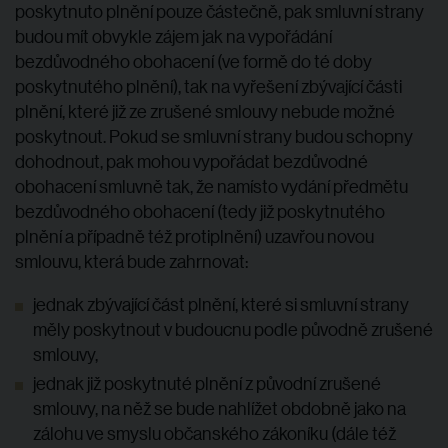
poskytnuto plnění pouze částečně, pak smluvní strany
budou mít obvykle zájem jak na vypořádání
bezdůvodného obohacení (ve formě do té doby
poskytnutého plnění), tak na vyřešení zbývající části
plnění, které již ze zrušené smlouvy nebude možné
poskytnout. Pokud se smluvní strany budou schopny
dohodnout, pak mohou vypořádat bezdůvodné
obohacení smluvně tak, že namísto vydání předmětu
bezdůvodného obohacení (tedy již poskytnutého
plnění a případně též protiplnění) uzavřou novou
smlouvu, která bude zahrnovat:
jednak zbývající část plnění, které si smluvní strany
měly poskytnout v budoucnu podle původně zrušené
smlouvy,
jednak již poskytnuté plnění z původní zrušené
smlouvy, na něž se bude nahlížet obdobně jako na
zálohu ve smyslu občanského zákoníku (dále též