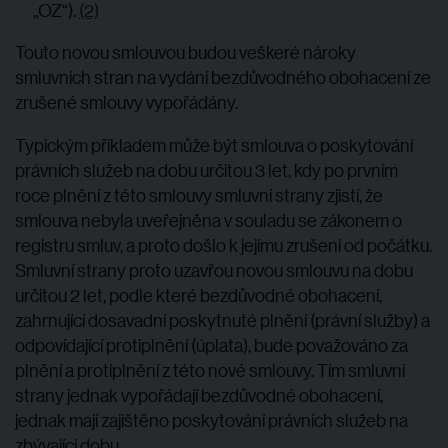
„OZ“).
(2)
Touto novou smlouvou budou veškeré nároky
smluvních stran na vydání bezdůvodného obohacení ze
zrušené smlouvy vypořádány.
Typickým příkladem může být smlouva o poskytování
právních služeb na dobu určitou 3 let, kdy po prvním
roce plnění z této smlouvy smluvní strany zjistí, že
smlouva nebyla uveřejněna v souladu se zákonem o
registru smluv, a proto došlo k jejímu zrušení od počátku.
Smluvní strany proto uzavřou novou smlouvu na dobu
určitou 2 let, podle které bezdůvodné obohacení,
zahrnující dosavadní poskytnuté plnění (právní služby) a
odpovídající protiplnění (úplata), bude považováno za
plnění a protiplnění z této nové smlouvy. Tím smluvní
strany jednak vypořádají bezdůvodné obohacení,
jednak mají zajištěno poskytování právních služeb na
zbývající dobu.