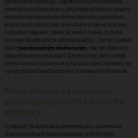
neuveřejnění smlouvy - například kvůli nekompletní
identifikaci smluvní strany, chybějícím přílohám, chybně
vyhodnocenému obchodnímu tajemství a podobně -
pokud do tří měsíců ode dne uzavření takové smlouvy
nedojde k nápravě. Jakékoliv plnění z takto zrušené
smlouvy (dodání zboží, odeslání platby, …) se tím pádem
bezdůvodným obohacením.
stane
Jak se v takovém
případě bude postupovat? Záleží na tom, čeho chtějí
smluvní strany dosáhnout a zda jsou vůbec schopny se
na vypořádání bezdůvodného obohacení dohodnout.
Nová smlouva zahrnující i
plnění poskytnuté z původní
smlouvy
V případě, že došlo ke zrušení smlouvy uzavřené na
dobu neurčitou či zrušení smlouvy, ze které bylo