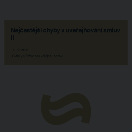
Nejčastější chyby v uveřejňování smluv
II
19. 12. 2016
Články > Právo pro veřejnou správu