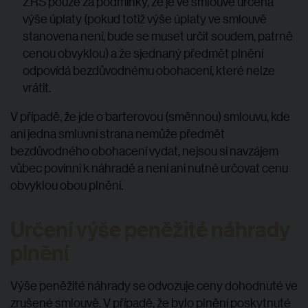
ZRS pouze za podmínky, že je ve smlouvě určena
výše úplaty (pokud totiž výše úplaty ve smlouvě
stanovena není, bude se muset určit soudem, patrně
cenou obvyklou) a že sjednaný předmět plnění
odpovídá bezdůvodnému obohacení, které nelze
vrátit.
V případě, že jde o barterovou (směnnou) smlouvu, kde
ani jedna smluvní strana nemůže předmět
bezdůvodného obohacení vydat, nejsou si navzájem
vůbec povinni k náhradě a není ani nutné určovat cenu
obvyklou obou plnění.
Určení výše peněžité náhrady
plnění
Výše peněžité náhrady se odvozuje ceny dohodnuté ve
zrušené smlouvě. V případě, že bylo plnění poskytnuté