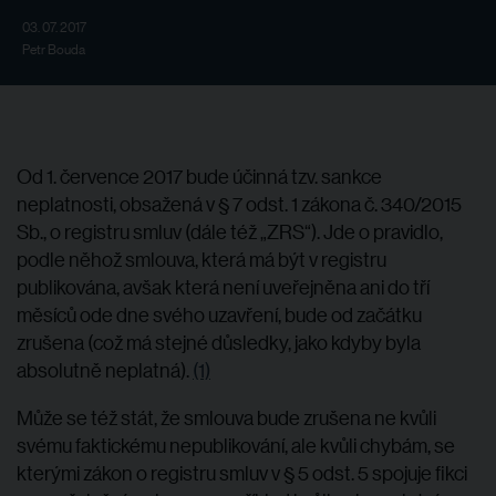
03. 07. 2017
Petr Bouda
Od 1. července 2017 bude účinná tzv. sankce
neplatnosti, obsažená v § 7 odst. 1 zákona č. 340/2015
Sb., o registru smluv (dále též „ZRS“). Jde o pravidlo,
podle něhož smlouva, která má být v registru
publikována, avšak která není uveřejněna ani do tří
měsíců ode dne svého uzavření, bude od začátku
zrušena (což má stejné důsledky, jako kdyby byla
absolutně neplatná).
(1)
Může se též stát, že smlouva bude zrušena ne kvůli
svému faktickému nepublikování, ale kvůli chybám, se
kterými zákon o registru smluv v § 5 odst. 5 spojuje fikci