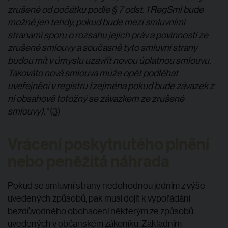
zrušené od počátku podle § 7 odst. 1 RegSml bude
možné jen tehdy, pokud bude mezi smluvními
stranami sporu o rozsahu jejich práv a povinností ze
zrušené smlouvy a současně tyto smluvní strany
budou mít v úmyslu uzavřít novou úplatnou smlouvu.
Takováto nová smlouva může opět podléhat
uveřejnění v registru (zejména pokud bude závazek z
ní obsahově totožný se závazkem ze zrušené
smlouvy).“
(3)
Vrácení poskytnutého plnění
nebo peněžitá náhrada
Pokud se smluvní strany nedohodnou jedním z výše
uvedených způsobů, pak musí dojít k vypořádání
bezdůvodného obohacení některým ze způsobů
uvedených v občanském zákoníku. Základním