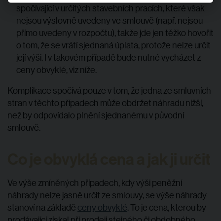
spočívající v určitých stavebních pracích, které však
nejsou výslovně uvedeny ve smlouvě (např. nejsou
přímo uvedeny v rozpočtu), takže jde jen těžko hovořit
o tom, že se vrátí sjednaná úplata, protože nelze určit
její výši. I v takovém případě bude nutné vycházet z
ceny obvyklé, viz níže.
Komplikace spočívá pouze v tom, že jedna ze smluvních
stran v těchto případech může obdržet náhradu nižší,
než by odpovídalo plnění sjednanému v původní
smlouvě.
Co je obvyklá cena a jak ji určit
Ve výše zmíněných případech, kdy výši peněžní
náhrady nelze jasně určit ze smlouvy, se výše náhrady
stanoví na základě
ceny obvyklé
. To je cena, kterou by
prodávající získal při prodeji stejného či obdobného