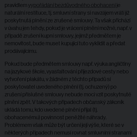
pravidlem
vypořádání bezdůvodného obohacení
je
naturální restituce, tj. smluvní strany si navzájem vrátí již
poskytnutá plnění ze zrušené smlouvy. Ta však přichází
v úvahu jen tehdy, pokud je vrácení plnění možné, např. v
případě zrušení kupní smlouvy, jejímž předmětem je
nemovitost, bude muset kupující tuto vyklidit a předat
prodávajícímu.
Pokud bude předmětem smlouvy např. výuka angličtiny
na jazykové škole, vyasfaltování příjezdové cesty nebo
vytvoření plakátu, v žádném z těchto případů si
poskytovatel uvedeného plnění (tj. ochuzený) po
zrušení příslušné smlouvy nebude moci vzít poskytnuté
plnění zpět. V takových případech občanský zákoník
ukládá tomu, kdo uvedené plnění přijal (tj.
obohacenému) povinnost peněžité náhrady.
Problémem však může být určení její výše, které se v
některých případech nemusí rovnat smluvními stranami