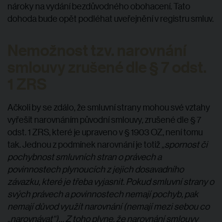
nároky na vydání bezdůvodného obohacení. Tato
dohoda bude opět podléhat uveřejnění v registru smluv.
Nemožnost tzv. narovnání
smlouvy zrušené dle § 7 odst.
1 ZRS
Ačkoli by se zdálo, že smluvní strany mohou své vztahy
vyřešit narovnáním původní smlouvy, zrušené dle § 7
odst. 1 ZRS, které je upraveno v § 1903 OZ, není tomu
tak. Jednou z podmínek narovnání je totiž
„spornost či
pochybnost smluvních stran o právech a
povinnostech plynoucích z jejich dosavadního
závazku, které je třeba vyjasnit. Pokud smluvní strany o
svých právech a povinnostech nemají pochyb, pak
nemají důvod využít narovnání (nemají mezi sebou co
„narovnávat“)… Z toho plyne, že narovnání smlouvy