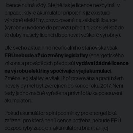
licence nutná vždy. Stejně tak je licence nezbytná i v
případě, kdy je akumulátor připojen k již existující
výrobně elektřiny, provozované na základě licence
(výrobny uvedené do provozu před 1. 1. 2016, jelikož do
té doby musely licencí disponovat veškeré výrobny).
Dle svého aktuálního neoficiálního stanoviska však
ERÚ nebude až do změny legislativy
(energetického
vydávat žádné licence
zákona a prováděcích předpisů)
na výrobu elektřiny spočívající v její akumulaci
.
Změna legislativy je však již připravována a první návrh
novely by měl být zveřejněn do konce roku 2017. Není
tedy jednoznačně vyřešena právní otázka posouzení
akumulátoru.
Pokud akumulátor splní podmínky pro energetická
zařízení, pro která není licence potřeba, nebude ERÚ
bezpochyby zapojení akumulátoru bránit ani jej