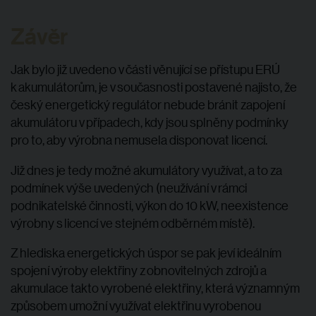
Závěr
Jak bylo již uvedeno v části věnující se přístupu ERÚ
k akumulátorům, je v současnosti postavené najisto, že
český energetický regulátor nebude bránit zapojení
akumulátoru v případech, kdy jsou splněny podmínky
pro to, aby výrobna nemusela disponovat licencí.
Již dnes je tedy možné akumulátory využívat, a to za
podmínek výše uvedených (neužívání v rámci
podnikatelské činnosti, výkon do 10 kW, neexistence
výrobny s licencí ve stejném odběrném místě).
Z hlediska energetických úspor se pak jeví ideálním
spojení výroby elektřiny z obnovitelných zdrojů a
akumulace takto vyrobené elektřiny, která významným
způsobem umožní využívat elektřinu vyrobenou