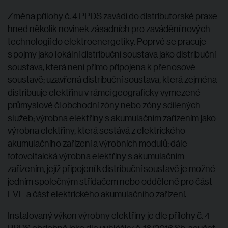
Změna přílohy č. 4 PPDS zavádí do distributorské praxe
hned několik novinek zásadních pro zavádění nových
technologií do elektroenergetiky. Poprvé se pracuje
s pojmy jako lokální distribuční soustava jako distribuční
soustava, která není přímo připojena k přenosové
soustavě; uzavřená distribuční soustava, která zejména
distribuuje elektřinu v rámci geograficky vymezené
průmyslové či obchodní zóny nebo zóny sdílených
služeb; výrobna elektřiny s akumulačním zařízením jako
výrobna elektřiny, která sestává z elektrického
akumulačního zařízení a výrobních modulů; dále
fotovoltaická výrobna elektřiny s akumulačním
zařízením, jejíž připojení k distribuční soustavě je možné
jedním společným střídačem nebo odděleně pro část
FVE a část elektrického akumulačního zařízení.
Instalovaný výkon výrobny elektřiny je dle přílohy č. 4