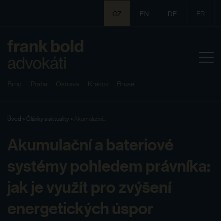
CZ
EN
DE
FR
Brno
Praha
Ostrava
Krakov
Brusel
Úvod
>
Články a aktuality
>
Akumulační...
Akumulační a bateriové
systémy pohledem právníka:
jak je využít pro zvýšení
energetických úspor