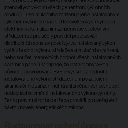
PPDS obdobně jako dle vyhlášky č. 16/2016 Sb. součet
jmenovitých výkonů všech generátorů (výrobních
modulů). U akumulačního zařízení je jeho instalovaným
výkonem výkon střídače. U fotovoltaických výroben
elektřiny s akumulačním zařízením se společným
střídačem se pro účely pravidel provozování
distribučních soustav považuje za instalovaný výkon
vyšší z hodnot výkonu střídače akumulačního zařízení,
nebo součet jmenovitých hodnot všech instalovaných
solárních panelů. V případě, že instalovaný výkon
původně provozované FVE je vyšší než hodnota
instalovaného výkonu střídače, není po zapojení
akumulačního zařízení nutná ani změna licence, neboť
nedochází ke změně instalovaného výkonu výrobny.
Tento právní názor bude třeba prověřit po uveřejnění
návrhu novely energetického zákona.
Budoucnost právní úpravy