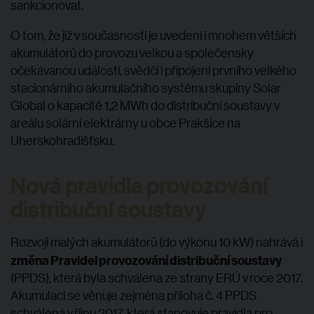
sankcionovat.
O tom, že již v současnosti je uvedení i mnohem větších
akumulátorů do provozu velkou a společensky
očekávanou událostí, svědčí i připojení prvního velkého
stacionárního akumulačního systému skupiny Solar
Global o kapacitě 1,2 MWh do distribuční soustavy v
areálu solární elektrárny u obce Prakšice na
Uherskohradišťsku.
Nová pravidla provozování
distribuční soustavy
Rozvoji malých akumulátorů (do výkonu 10 kW) nahrává i
změna Pravidel provozování distribuční soustavy
(PPDS), která byla schválena ze strany ERÚ v roce 2017.
Akumulaci se věnuje zejména příloha č. 4 PPDS
schválená v říjnu 2017, která stanovuje pravidla pro