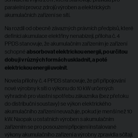
paralelní provoz zdrojů výroben a elektrických
akumulačních zařízení se sítí.
Na rozdíl od obecně závazných právních předpisů, které
definici akumulace elektřiny nenabízejí, příloha č. 4
PPDS stanovuje, že akumulačním zařízením je zařízení
absorbovat elektrickou energii, po určitou
schopné
dobu ji v různých formách uskladnit, a poté
elektrickou energii uvolnit
.
Novela přílohy č. 4 PPDS stanovuje, že při připojování
nové výrobny k síti o výkonu do 10 kW určených
výhradně pro vlastní spotřebu zákazníka (bez přetoku
do distribuční soustavy) se výkon elektrického
akumulačního zařízení neuvažuje, pokud je menší než 10
kW. Naopak u ostatních výroben s akumulačním
zařízením se pro posouzení připojení instalované
výkony akumulačního zařízení a výrobny zpravidla sčítají.