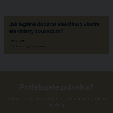
Jak legálně dodávat elektřinu z vlastní
elektrárny sousedům?
29. 03. 2018
Články > Energetické právo
Potřebujete právníka?
Ozvěte se nám. Do dvou pracovních dnů vám pošleme
nabídku.