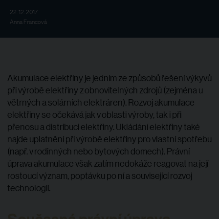
22. 12. 2017
Anna Francová
Akumulace elektřiny je jedním ze způsobů řešení výkyvů
při výrobě elektřiny z obnovitelných zdrojů (zejména u
větrných a solárních elektráren). Rozvoj akumulace
elektřiny se očekává jak v oblasti výroby, tak i při
přenosu a distribuci elektřiny. Ukládání elektřiny také
najde uplatnění při výrobě elektřiny pro vlastní spotřebu
(např. v rodinných nebo bytových domech). Právní
úprava akumulace však zatím nedokáže reagovat na její
rostoucí význam, poptávku po ní a související rozvoj
technologií.