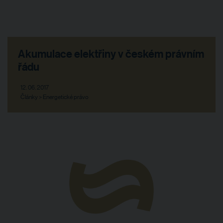
Akumulace elektřiny v českém právním
řádu
12. 06. 2017
Články > Energetické právo