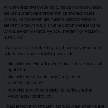
Vyjdeme-li z právě uvedeného, měla by se na akumulaci
elektřinu vztahovat stejná právní úprava jako na její
výrobu. K provozování akumulátoru jakožto výrobny
elektřiny je tedy zpravidla nutné disponovat licencí na
výrobu elektřiny, kterou vydává Energetický regulační
úřad (ERÚ).
Licence na výrobu elektřiny není bezpochyby nutná za
splnění všech následujících podmínek:
akumulátor neslouží k podnikání, ale pouze pro vlastní
spotřebu,
akumulátor svým instalovaným výkonem
nepřesahuje 10 kW,
ve stejném odběrném místě není připojena jiná
výrobna
držitele licence
.
Pokud je tedy provoz akumulátoru součástí podnikání, je