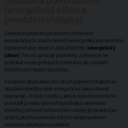
Současná právní úprava
(energetický zákon a
prováděcí předpisy)
Základním právním předpisem tří hlavních
energetických odvětví (elektroenergetika, plynárenství,
energetický
teplárenství) je zákon č. 458/2000 Sb. (
zákon
). Ten mj. upravuje podmínky, za kterých lze
podnikat v energetických odvětvích, ale i vyrábět
elektřinu pro vlastní spotřebu.
S pojmem akumulace ani s jiným pojmem týkajícím se
ukládání elektřiny však energetický zákon dosud
nepracuje. Je tedy otázkou, jakým způsobem právně
posoudit povahu činnosti spočívající v akumulaci
elektřiny, přičemž vyřešení této otázky je zásadní pro
určení, jakým povolením či jiným veřejnoprávním
regulacím akumulace podléhá.