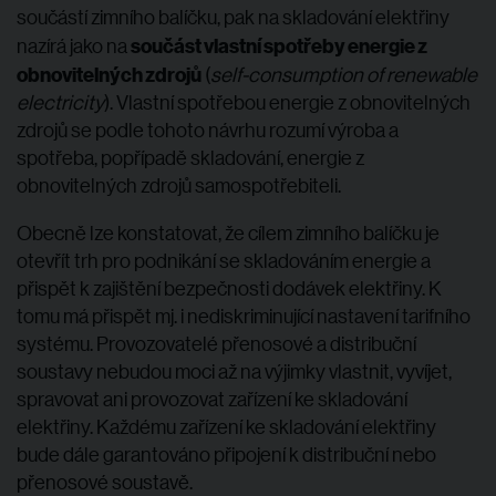
součástí zimního balíčku, pak na skladování elektřiny
součást vlastní spotřeby energie z
nazírá jako na
obnovitelných zdrojů
(
self-consumption of renewable
electricity
). Vlastní spotřebou energie z obnovitelných
zdrojů se podle tohoto návrhu rozumí výroba a
spotřeba, popřípadě skladování, energie z
obnovitelných zdrojů samospotřebiteli.
Obecně lze konstatovat, že cílem zimního balíčku je
otevřít trh pro podnikání se skladováním energie a
přispět k zajištění bezpečnosti dodávek elektřiny. K
tomu má přispět mj. i nediskriminující nastavení tarifního
systému. Provozovatelé přenosové a distribuční
soustavy nebudou moci až na výjimky vlastnit, vyvíjet,
spravovat ani provozovat zařízení ke skladování
elektřiny. Každému zařízení ke skladování elektřiny
bude dále garantováno připojení k distribuční nebo
přenosové soustavě.