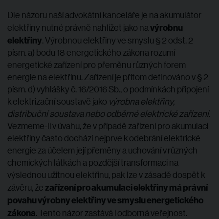
Dle názoru naší advokátní kanceláře je na akumulátor
výrobnu
elektřiny nutné právně nahlížet jako na
elektřiny
. Výrobnou elektřiny ve smyslu § 2 odst. 2
písm. a) bodu 18 energetického zákona rozumí
energetické zařízení pro přeměnu různých forem
energie na elektřinu. Zařízení je přitom definováno v § 2
písm. d) vyhlášky č. 16/2016 Sb., o podmínkách připojení
k elektrizační soustavě jako
výrobna elektřiny,
distribuční soustava nebo odběrné elektrické zařízení.
Vezmeme-li v úvahu, že v případě zařízení pro akumulaci
elektřiny často dochází nejprve k odebrání elektrické
energie za účelem její přeměny a uchování v různých
chemických látkách a pozdější transformaci na
výslednou užitnou elektřinu, pak lze v zásadě dospět k
zařízení pro akumulaci elektřiny má právní
závěru, že
povahu výrobny elektřiny ve smyslu energetického
zákona
. Tento názor zastává i odborná veřejnost.