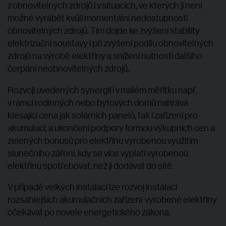
z obnovitelných zdrojů i v situacích, ve kterých ji není
možné vyrábět kvůli momentální nedostupnosti
obnovitelných zdrojů. Tím dojde ke zvýšení stability
elektrizační soustavy i při zvýšení podílu obnovitelných
zdrojů na výrobě elektřiny a snížení nutnosti dalšího
čerpání neobnovitelných zdrojů.
Rozvoji uvedených synergií i v malém měřítku např.
v rámci rodinných nebo bytových domů nahrává
klesající cena jak solárních panelů, tak i zařízení pro
akumulaci, a ukončení podpory formou výkupních cen a
zelených bonusů pro elektřinu vyrobenou využitím
slunečního záření, kdy se více vyplatí vyrobenou
elektřinu spotřebovat, než ji dodávat do sítě.
V případě velkých instalací lze rozvoj instalací
rozsáhlejších akumulačních zařízení vyrobené elektřiny
očekávat po novele energetického zákona.