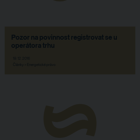
Pozor na povinnost registrovat se u
operátora trhu
19. 12. 2016
Články > Energetické právo