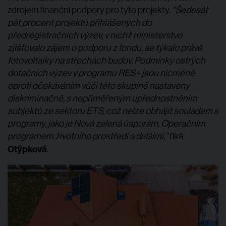
zdrojem finanční podpory pro tyto projekty.
“Šedesát
pět procent projektů přihlášených do
předregistračních výzev, v nichž ministerstvo
zjišťovalo zájem o podporu z fondu, se týkalo právě
fotovoltaiky na střechách budov. Podmínky ostrých
dotačních výzev v programu RES+ jsou nicméně
oproti očekáváním vůči této skupině nastaveny
diskriminačně, s nepřiměřeným upřednostněním
subjektů ze sektoru ETS, což nelze obhájit souladem s
programy, jako je Nová zelená úsporám, Operačním
programem životního prostředí a dalšími,”
říká
Otýpková
.