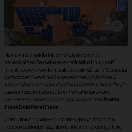
Nastavená pravidla tak ohrožují plánovanou
decentralizaci českého energetického trhu, na niž
ministerstvo ve své komunikaci klade důraz.
“Pokud stát
upřednostní velké hráče na úkor malých žadatelů,
takzvaných samospostřebitelů, velmi tím zkomplikuje
žádoucí decentralizaci trhu. Pomáhá tak znovu
ředitel
upevnit postavení velkých společností,”
říká
Frank Bold Pavel Franc
.
Z aktuálních pravidel současně vyplývá, že žádat o
podporu z Modernizačního fondu mohou energetické