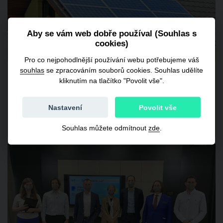
Aby se vám web dobře používal (Souhlas s
cookies)
Pro co nejpohodlnější používání webu potřebujeme váš
souhlas
se zpracováním souborů cookies. Souhlas udělíte
Modernizační fond: první tři programy
kliknutím na tlačítko "Povolit vše".
jsou připraveny na ostrou výzvu
Nastavení
Povolit vše
27. 04. 2021
Články > Energetické právo
Souhlas můžete odmítnout
zde
.