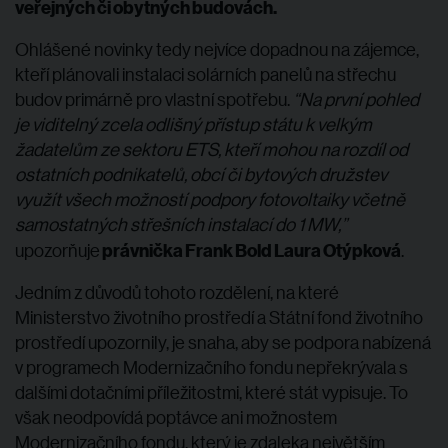
veřejných či obytných budovách.
Ohlášené novinky tedy nejvíce dopadnou na zájemce,
kteří plánovali instalaci solárních panelů na střechu
budov primárně pro vlastní spotřebu.
“Na první pohled
je viditelný zcela odlišný přístup státu k velkým
žadatelům ze sektoru ETS, kteří mohou na rozdíl od
ostatních podnikatelů, obcí či bytových družstev
využít všech možností podpory fotovoltaiky včetně
samostatných střešních instalací do 1 MW,”
právnička Frank Bold Laura Otýpková
upozorňuje
.
Jedním z důvodů tohoto rozdělení, na které
Ministerstvo životního prostředí a Státní fond životního
prostředí upozornily, je snaha, aby se podpora nabízená
v programech Modernizačního fondu nepřekrývala s
dalšími dotačními příležitostmi, které stát vypisuje. To
však neodpovídá poptávce ani možnostem
Modernizačního fondu, který je zdaleka největším