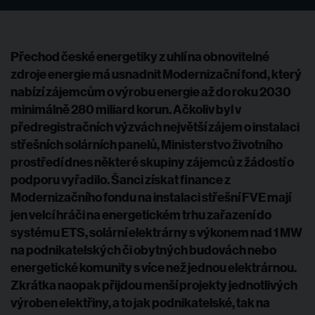
Přechod české energetiky z uhlí na obnovitelné
zdroje energie má usnadnit Modernizační fond, který
nabízí zájemcům o výrobu energie až do roku 2030
minimálně 280 miliard korun. Ačkoliv byl v
předregistračních výzvách největší zájem o instalaci
střešních solárních panelů, Ministerstvo životního
prostředí dnes některé skupiny zájemců z žádostí o
podporu vyřadilo. Šanci získat finance z
Modernizačního fondu na instalaci střešní FVE mají
jen velcí hráči na energetickém trhu zařazení do
systému ETS, solární elektrárny s výkonem nad 1 MW
na podnikatelských či obytných budovách nebo
energetické komunity s více než jednou elektrárnou.
Zkrátka naopak přijdou menší projekty jednotlivých
výroben elektřiny, a to jak podnikatelské, tak na