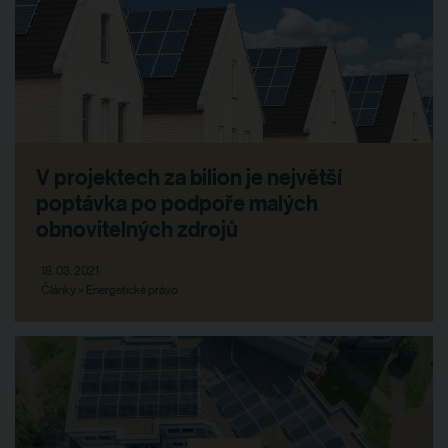
V projektech za bilion je největší
poptávka po podpoře malých
obnovitelných zdrojů
18. 03. 2021
Články > Energetické právo