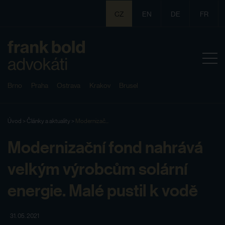
CZ
EN
DE
FR
Brno
Praha
Ostrava
Krakov
Brusel
Úvod
>
Články a aktuality
>
Modernizač...
Modernizační fond nahrává
velkým výrobcům solární
energie. Malé pustil k vodě
31. 05. 2021