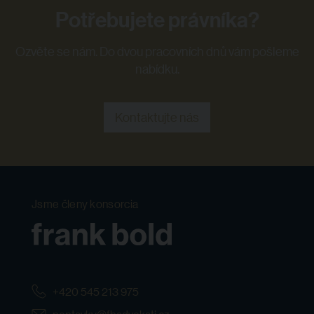
Potřebujete právníka?
Ozvěte se nám. Do dvou pracovních dnů vám pošleme
nabídku.
Kontaktujte nás
Jsme členy konsorcia
+420 545 213 975