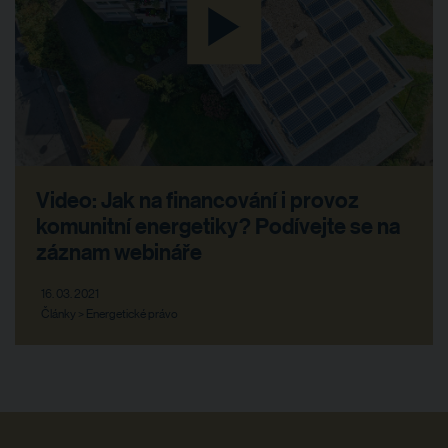
Video: Jak na financování i provoz
komunitní energetiky? Podívejte se na
záznam webináře
16. 03. 2021
Články > Energetické právo