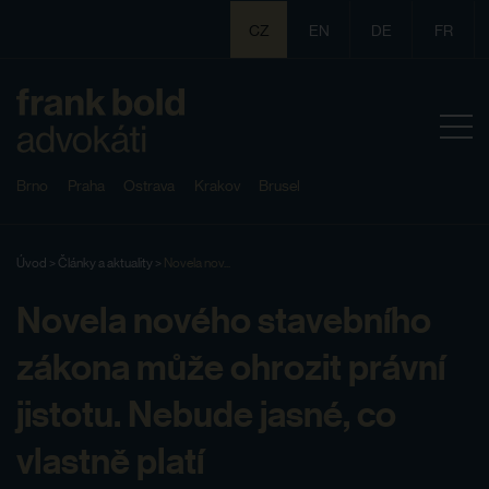
CZ
EN
DE
FR
Brno
Praha
Ostrava
Krakov
Brusel
Úvod
>
Články a aktuality
>
Novela nov...
Novela nového stavebního
zákona může ohrozit právní
jistotu. Nebude jasné, co
vlastně platí