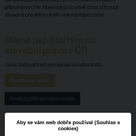
připravila rychle. Nová vláda ho však chce stihnout
zásadně předělat v ještě rekordnějším čase.
Máme největší tým na
stavební právo v ČR
Jsme Vaši partneři pro správná rozhodnutí.
Obraťte se na nás
Analýza připravované novely
Aby se vám web dobře používal (Souhlas s
cookies)