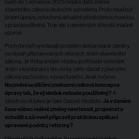
bude do 1. července 2023 nějaká další změna
stavebního zákona skutečně schválena. Proto musí být
právní úprava, vytvořená aktuálně předloženou novelou,
v praxi použitelná. To je ale z uvedených důvodů značně
sporné.
Pochybnosti vyvolávají i prozatím deklarované záměry
na obsah připravovaných věcných změn stavebního
zákona. Je třeba si klást otázku, jestli bude výsledek
změn v kombinaci s tím, co by mělo zůstat z platného
zákona zachováno, v praxi funkční. Jinak řečeno:
Nezmění se dílčími změnami celková koncepce
úpravy tak, že výsledek nebude použitelný?
A
Je v daném
závažnou otázkou je také časové hledisko.
čase vůbec reálné změny navrhnout, projednat a
schválit a zároveň připravit praktickou aplikaci
upravené podoby reformy?
Minulá vláda čelila kritice, že nový stavební zákon