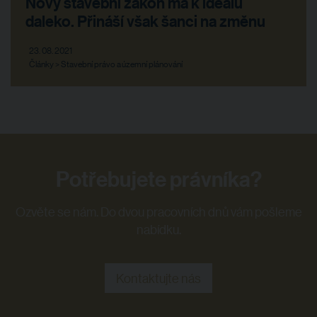
Nový stavební zákon má k ideálu
daleko. Přináší však šanci na změnu
23. 08. 2021
Články > Stavební právo a územní plánování
Potřebujete právníka?
Ozvěte se nám. Do dvou pracovních dnů vám pošleme
nabídku.
Kontaktujte nás