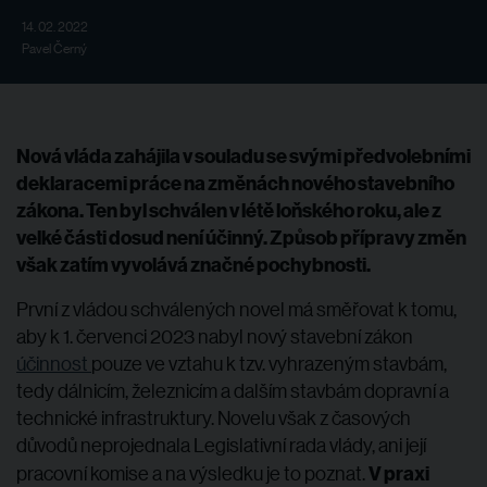
14. 02. 2022
Pavel Černý
Nová vláda zahájila v souladu se svými předvolebními
deklaracemi práce na změnách nového stavebního
zákona. Ten byl schválen v létě loňského roku, ale z
velké části dosud není účinný. Způsob přípravy změn
však zatím vyvolává značné pochybnosti.
První z vládou schválených novel má směřovat k tomu,
aby k 1. červenci 2023 nabyl nový stavební zákon
účinnost
pouze ve vztahu k tzv. vyhrazeným stavbám,
tedy dálnicím, železnicím a dalším stavbám dopravní a
technické infrastruktury. Novelu však z časových
důvodů neprojednala Legislativní rada vlády, ani její
V praxi
pracovní komise a na výsledku je to poznat.