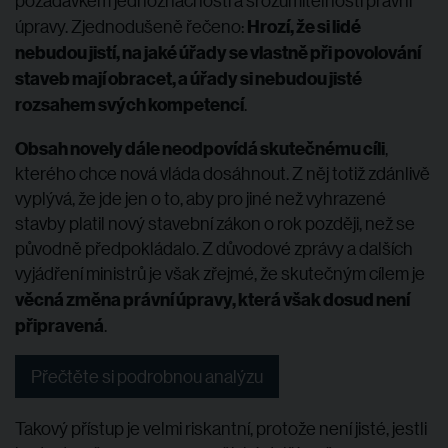
požadavkem jednoznačnosti a srozumitelnosti právní
Hrozí, že si lidé
úpravy. Zjednodušeně řečeno:
nebudou jistí, na jaké úřady se vlastně při povolování
staveb mají obracet, a úřady si nebudou jisté
rozsahem svých kompetencí
.
Obsah novely dále neodpovídá skutečnému cíli
,
kterého chce nová vláda dosáhnout. Z něj totiž zdánlivě
vyplývá, že jde jen o to, aby pro jiné než vyhrazené
stavby platil nový stavební zákon o rok později, než se
původně předpokládalo. Z důvodové zprávy a dalších
vyjádření ministrů je však zřejmé, že skutečným cílem je
věcná změna právní úpravy, která však dosud není
připravená
.
Přečtěte si podrobnou analýzu
Takový přístup je velmi riskantní, protože není jisté, jestli