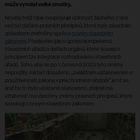
může vyvolat velké zmatky.
Novela totiž nijak neupravuje účinnost žádného z více
než 50 dalších právních předpisů, které byly zásadním
způsobem změněny spolu s
novým stavebním
zákonem
. Především jde o úpravu kompetencí
stavebních úřadů a dalších orgánů, které souvisí s
principem tzv. integrace rozhodování u stavebních
úřadů. Toho, aby se po 1. červenci 2023 tyto změny
nepoužily, má být dosaženo
„zvláštním ustanovením o
použitelnosti zákona v přechodném období"
, jenž se,
aniž by to bylo výslovně stanoveno, zřejmě má
vztahovat i na všechny změny právních předpisů, které
souvisejí s novým stavebním zákonem.