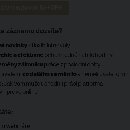
 záznam za 490 Kč + DPH
ze záznamu dozvíte?
vé novinky
z flexibilní novely
ychle a efektivně
během jedné nabité hodiny
 změny zákoníku práce
z poslední doby
 světem,
co dalšího se měnilo
a neměli byste to mi
s
: Jak Vám může usnadnit práci platforma
vnipravo.online
káte:
m webináře