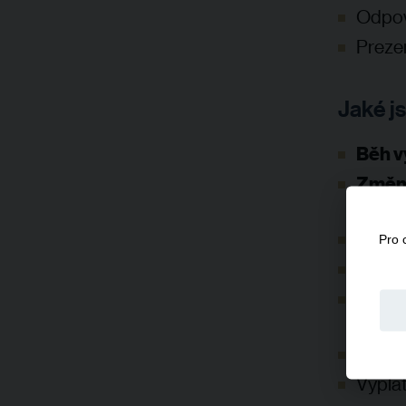
Odpově
Prezen
Jaké j
Běh v
Změny
na pů
Zkrác
Pro 
Delší
Sjedn
jedno
Doru
Výplat