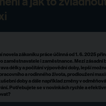
mění a jak to zvládnout
xi
ní novela zákoníku práce účinná od 1. 6. 2025 přin
o zaměstnavatele i zaměstnance. Mezi zásadní 
rava délky a počítání výpovědní doby, lepší možn
 pracovního a rodinného života, prodloužení max
kušební doby a dále například změny v odměňován
ní. Potřebujete se v novinkách rychle a efektiv
ovat?