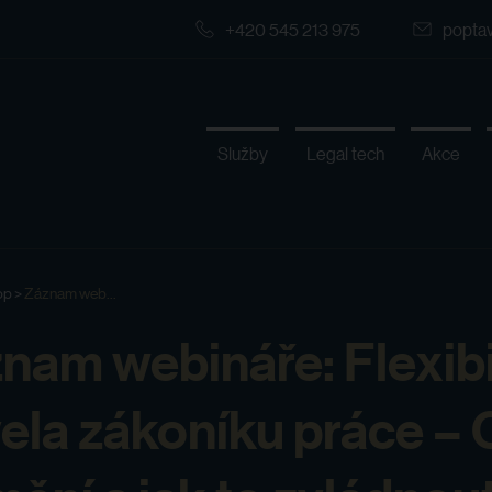
+420 545 213 975
popta
Služby
Legal tech
Akce
op
>
Záznam web...
nam webináře: Flexibi
ela zákoníku práce – 