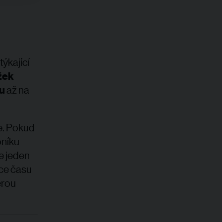
ýkající
žek
u
až na
e. Pokud
oníku
e jeden
íce času
erou