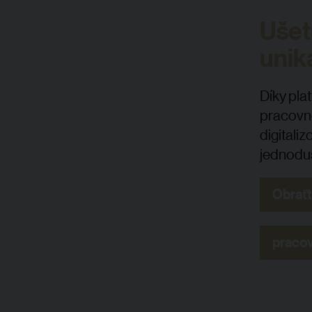
Ušet
uniká
Díky pla
pracovně
digitali
jednoduš
Obraťt
pracov