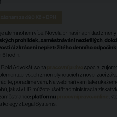
í
 záznam za 490 Kč + DPH
je ale mnohem více. Novela přináší například změny t
ských prohlídek, zaměstnávání nezletilých
,
dolo
vosti
či
zkrácení
nepřetržitého denního odpočink
 6 hodin.
 Bold Advokáti se na
pracovní právo
specializujem
mplementaci všech změn plynoucích z novelizací zák
rácíte, poradíme vám. Na webináři vám také ukážem
ů, jak si v HR můžete ušetřit administraci a získat v
 zaměstnance:
platformu
pracovnipravo.online
, kt
 s kolegy z Legal Systems.