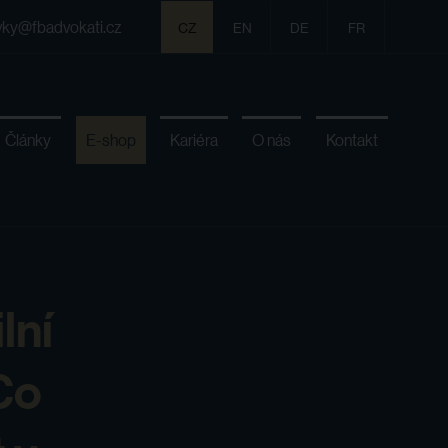
vky@fbadvokati.cz
CZ
EN
DE
FR
Články
E-shop
Kariéra
O nás
Kontakt
lní
Co