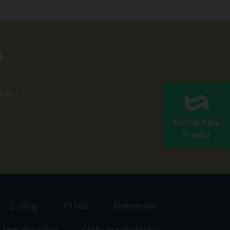
?
ídku.
Kontaktujte
Franka
E-shop
O nás
Reference
Nabídka práce
Stáže pro studenty