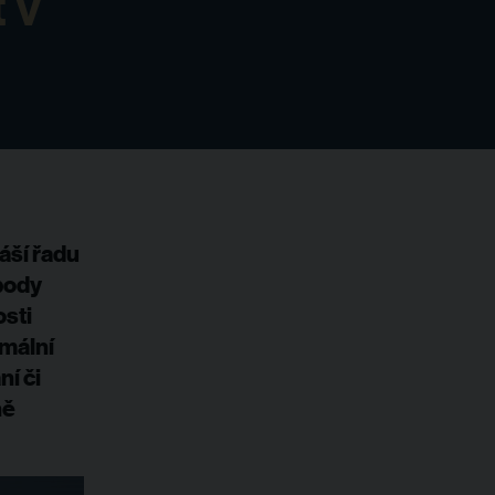
 v
áší řadu
body
osti
imální
í či
ně