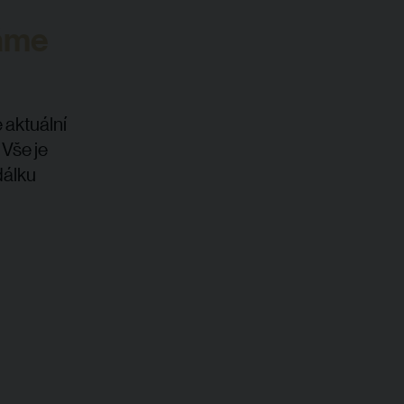
Máme
 aktuální
Vše je
dálku