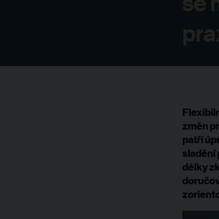
se 
pra
Flexibil
změn pr
patří úp
sladění
délky z
doručová
zorient