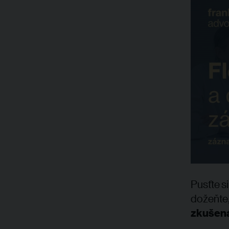
Pusťte s
dožeňte,
zkušená