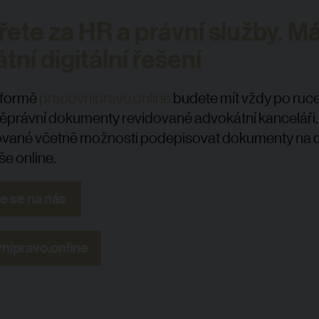
řete za HR a právní služby. 
tní digitální řešení
tformě
pracovnipravo.online
budete mít vždy po ruce
právní dokumenty revidované advokátní kanceláři. 
zované včetně možnosti podepisovat dokumenty na 
e online.
e se na nás
nipravo.online