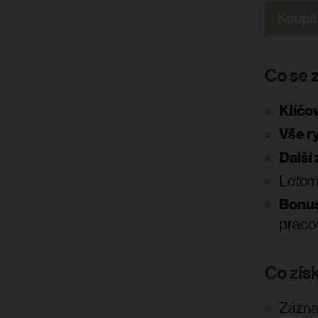
Koupit
Co se 
Klíčo
Vše r
Další
Letem
Bonu
praco
Co zís
Zázna