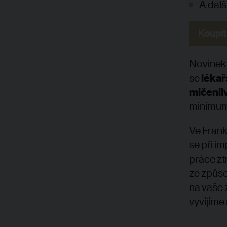
A dalš
Koupit
Novinek 
se
lékař
mlčenli
minimum
Ve Frank
se při i
práce zt
ze způsob
na vaše
vyvíjíme