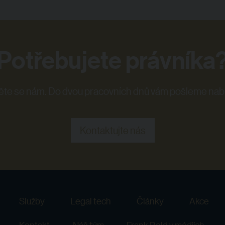
Potřebujete právníka
te se nám. Do dvou pracovních dnů vám pošleme nab
Kontaktujte nás
Služby
Legal tech
Články
Akce
Kontakt
Náš tým
Frank Bold v médiích