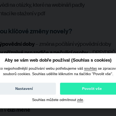
di na otázky, které na webináři padly
taci ke stažení v pdf
sou klíčové změny novely?
ýpovědní doby
– změna počítání výpovědní doby
 příznivé pro rodiče a pečující osoby
– DPP/DPČ,
vodní pracovní místo
Aby se vám web dobře používal (Souhlas s cookies)
ení
výpovědní doby
co nejpohodlnější používání webu potřebujeme váš
souhlas
se zpraco
souborů cookies. Souhlas udělíte kliknutím na tlačítko "Povolit vše".
zkušební doba
ocení “zdravotních” výpovědních důvodů
a zave
Nastavení
Povolit vše
rázové náhrady místo odstupného
čování
mzdového a platového výměru
Souhlas můžete odmítnout
zde
.
a v
cizí měně