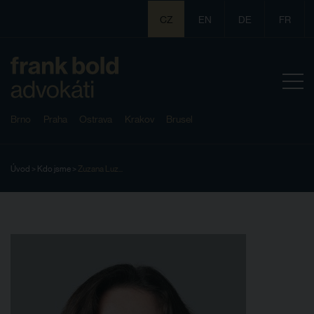
CZ
EN
DE
FR
Brno
Praha
Ostrava
Krakov
Brusel
Úvod
>
Kdo jsme
>
Zuzana Luz...