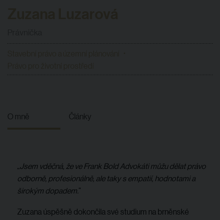
Zuzana Luzarová
Právnička
Stavební právo a územní plánování
Právo pro životní prostředí
O mně
Články
„
Jsem vděčná, že ve Frank Bold Advokáti můžu dělat právo
odborně, profesionálně, ale taky s empatií, hodnotami a
širokým dopadem.
"
Zuzana úspěšně dokončila své studium na brněnské