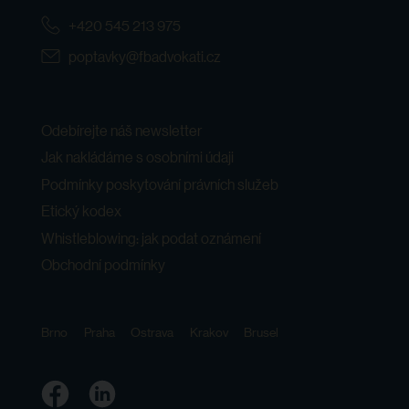
+420 545 213 975
poptavky@fbadvokati.cz
Odebírejte náš newsletter
Jak nakládáme s osobními údaji
Podmínky poskytování právních služeb
Etický kodex
Whistleblowing: jak podat oznámení
Obchodní podmínky
Brno
Praha
Ostrava
Krakov
Brusel