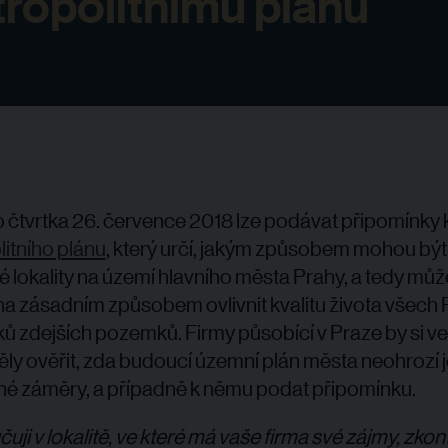
ropolitnímu plánu
o čtvrtka 26. července 2018 lze podávat připomínky 
itního plánu
, který určí, jakým způsobem mohou být
vé lokality na území hlavního města Prahy, a tedy mů
 zásadním způsobem ovlivnit kvalitu života všech
íků zdejších pozemků. Firmy působící v Praze by si ve
ly ověřit, zda budoucí územní plán města neohrozí j
é záměry, a případně k němu podat připomínku.
uji v lokalitě, ve které má vaše firma své zájmy, zkon