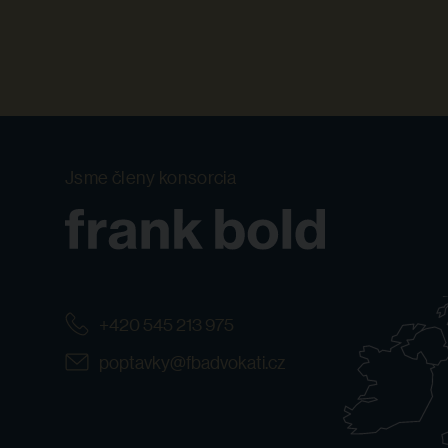
Jsme členy konsorcia
+420 545 213 975
poptavky@fbadvokati.cz