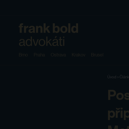
Brno
Praha
Ostrava
Krakov
Brusel
Úvod
>
Člán
Pos
při