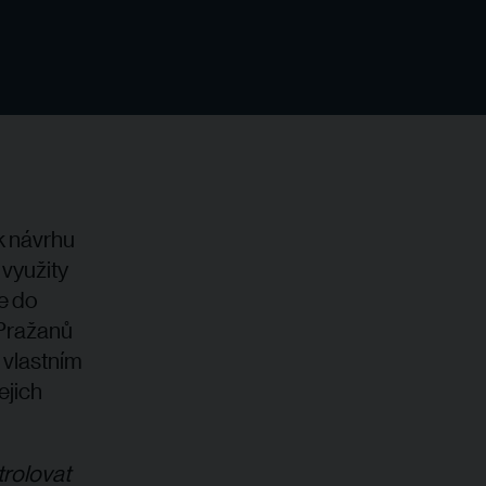
k návrhu
 využity
že do
 Pražanů
 vlastním
ejich
trolovat