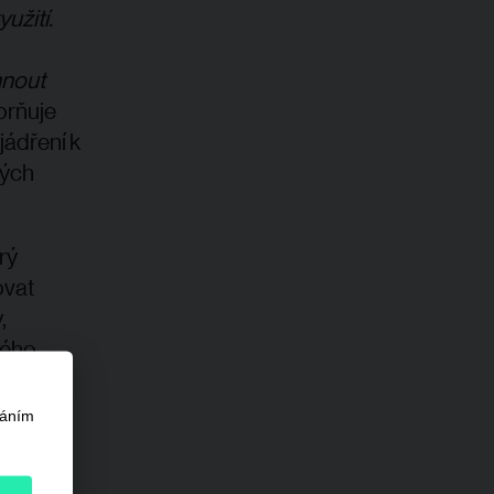
užití.
hnout
rňuje
jádření k
kých
rý
ovat
,
ného
váním