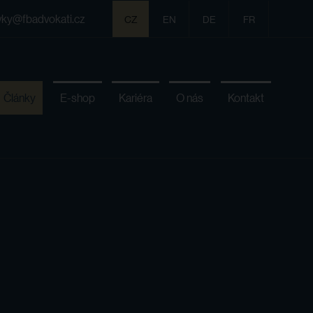
vky@fbadvokati.cz
CZ
EN
DE
FR
Články
E-shop
Kariéra
O nás
Kontakt