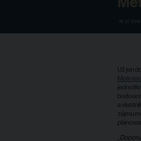
Met
16. 07. 2018
Už jen d
Metropol
jednotli
budoucna
a vlastn
zájmu mě
plánovan
„Doporuč