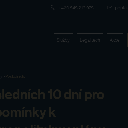
+420 545 213 975
popta
Služby
Legal tech
Akce
ky
>
Posledních...
ledních 10 dní pro
pomínky k