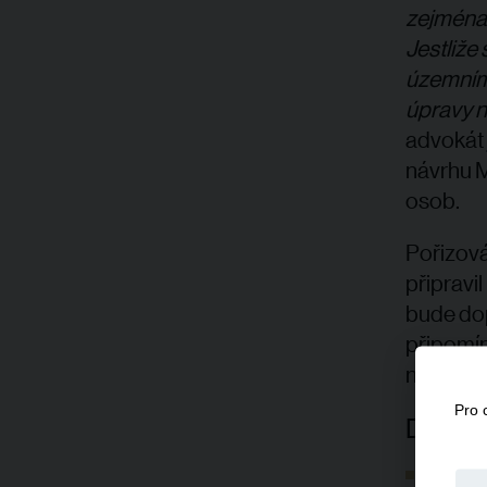
zejména j
Jestliže 
územnímu
úpravy n
advokát
návrhu M
osob.
Pořizová
připravi
bude dop
připomín
návrhu p
Pro 
Další i
Mapová