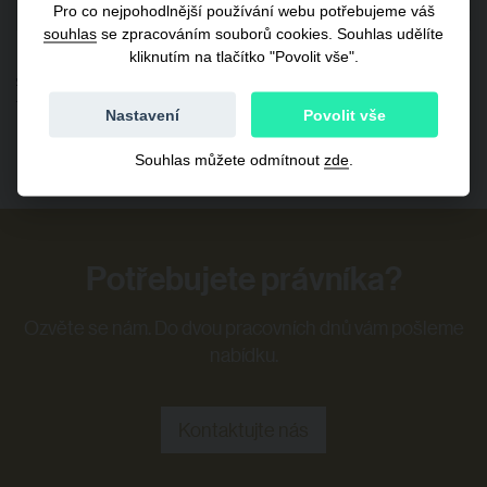
Pro co nejpohodlnější používání webu potřebujeme váš
souhlas
se zpracováním souborů cookies. Souhlas udělíte
kliknutím na tlačítko "Povolit vše".
Jak legalne dodavat sousedum primym vedenim
Frank Bold
from
Nastavení
Povolit vše
Souhlas můžete odmítnout
zde
.
Potřebujete právníka?
Ozvěte se nám. Do dvou pracovních dnů vám pošleme
nabídku.
Kontaktujte nás