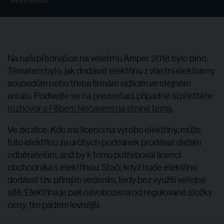
Anna Francová
Na naší přednášce na veletrhu Amper 2018 bylo plno.
Tématem bylo, jak dodávat elektřinu z vlastní elektrárny
sousedům nebo třeba firmám sídlícím ve stejném
areálu. Podívejte se na prezentaci, případně si přečtěte
rozhovor s Filipem Nečasem na stejné téma
.
Ve zkratce: Kdo má licenci na výrobu elektřiny, může
tuto elektřinu za určitých podmínek prodávat dalším
odběratelům, aniž by k tomu potřeboval licenci
obchodníka s elektřinou. Stačí, když bude elektřinu
dodávat tzv. přímým vedením, tedy bez využití veřejné
sítě. Elektřina je pak osvobozena od regulované složky
ceny, tím pádem levnější.