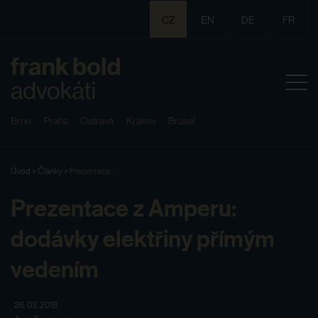
CZ
EN
DE
FR
Brno
Praha
Ostrava
Krakov
Brusel
Úvod
>
Články
>
Prezentace...
Prezentace z Amperu:
dodávky elektřiny přímým
vedením
26. 03. 2018