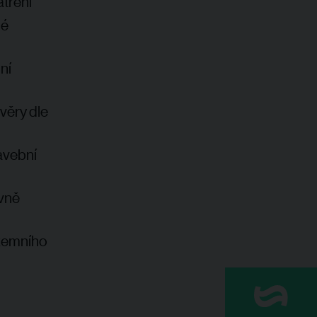
tření
né
ní
věry dle
avební
evně
zemního