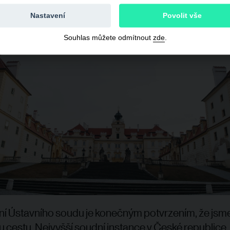
ené akty neporušily ústavně zaručená práva a svob
Nastavení
Povolit vše
Souhlas můžete odmítnout
zde
.
í Ústavního soudu je konečným potvrzením, že jsme 
 cestu. Nejvyšší soudní instance v České republice