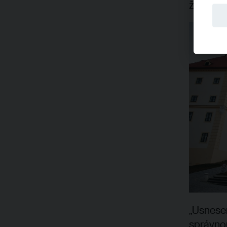
že napad
„Usnesen
správnou