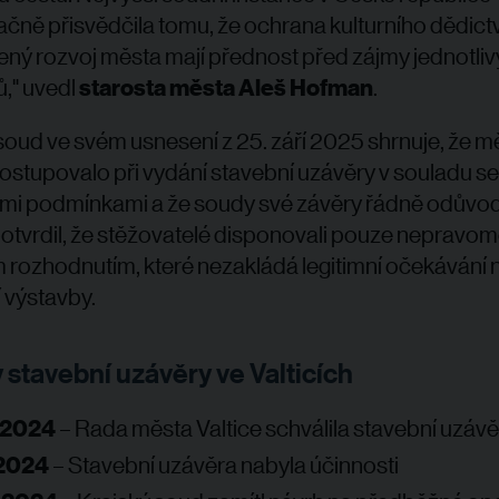
čně přisvědčila tomu, že ochrana kulturního dědictv
ný rozvoj města mají přednost před zájmy jednotli
ů," uvedl
starosta města Aleš Hofman
.
soud ve svém usnesení z 25. září 2025 shrnuje, že m
postupovalo při vydání stavební uzávěry v souladu s
i podmínkami a že soudy své závěry řádně odůvod
otvrdil, že stěžovatelé disponovali pouze neprav
rozhodnutím, které nezakládá legitimní očekávání 
 výstavby.
 stavební uzávěry ve Valticích
. 2024
– Rada města Valtice schválila stavební uzávě
 2024
– Stavební uzávěra nabyla účinnosti