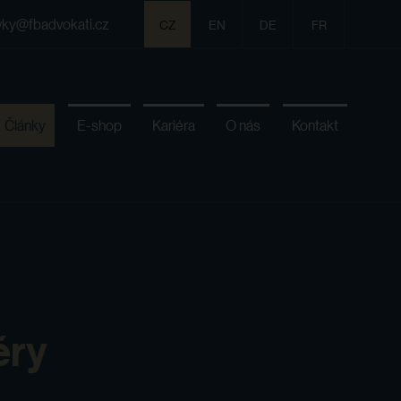
vky@fbadvokati.cz
CZ
EN
DE
FR
Články
E-shop
Kariéra
O nás
Kontakt
ěry