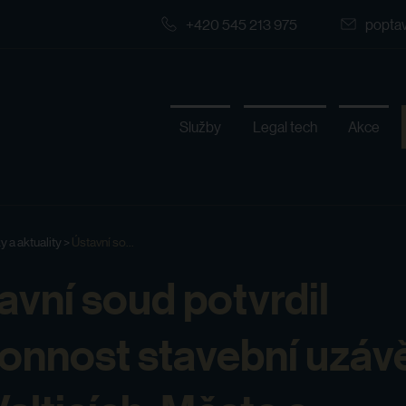
+420 545 213 975
popta
Služby
Legal tech
Akce
y a aktuality
>
Ústavní so...
avní soud potvrdil
onnost stavební uzáv