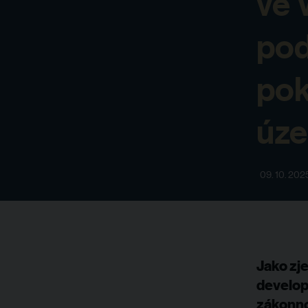
ve 
pod
pok
úze
09. 10. 202
Jako zj
develope
zákonno