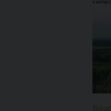
s veřejno
Soud