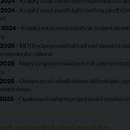
. 2024
– Krajský soud zamítl návrh na předběžné opa
. 2024
– Krajský soud zamítl další návrh na předběž
ní
. 2024
– Krajský soud zamítl návrh na zrušení staveb
ry
. 2025
– MÚ Břeclav prověřil aktuálnost stavební uzá
o stavebního zákona
. 2025
– Nejvyšší správní soud potvrdil zákonnost st
ry
. 2025
– Ústavní soud odmítl ústavní stížnost jako zj
dstatněnou
. 2025
– Opakované veřejné projednávání nového ú
jné projednávání nového