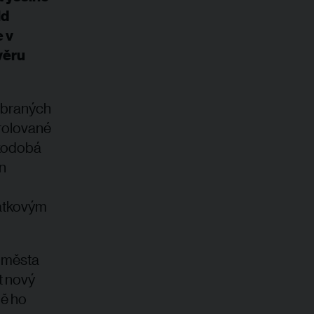
ld
e v
věru
vybraných
trolované
tkodobá
n
mátkovým
 města
t nový
ně ho