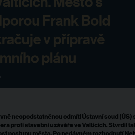
Valticích. Město s
porou Frank Bold
račuje v přípravě
mního plánu
5
evně neopodstatněnou odmítl Ústavní soud (ÚS) 
ra proti stavební uzávěře ve Valticích. Stvrdil ta
st postupu města. Po nedávném rozhodnutí Nej