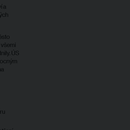
í a
vých
ěsto
e všemi
nily. ÚS
omocným
na
ru