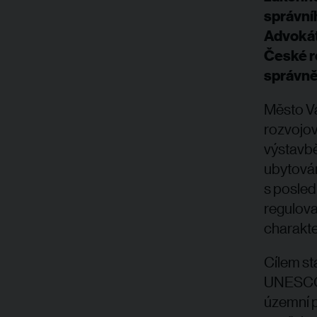
správníh
Advokáti
České re
správně
Město Va
rozvojov
výstavb
ubytován
s posled
regulova
charakt
Cílem st
UNESCO p
územní p