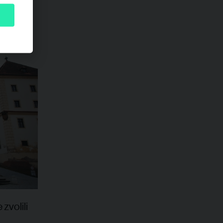
ody.
zvolili