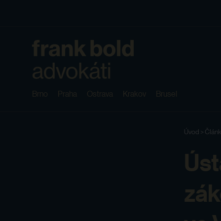
Brno
Praha
Ostrava
Krakov
Brusel
Úvod
>
Článk
Úst
zák