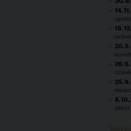
30. 9
14. 11
opatře
18. 12
uzávě
20. 5
novéh
26. 6
uzávě
25. 9
neopo
8. 10
plánu
Veře