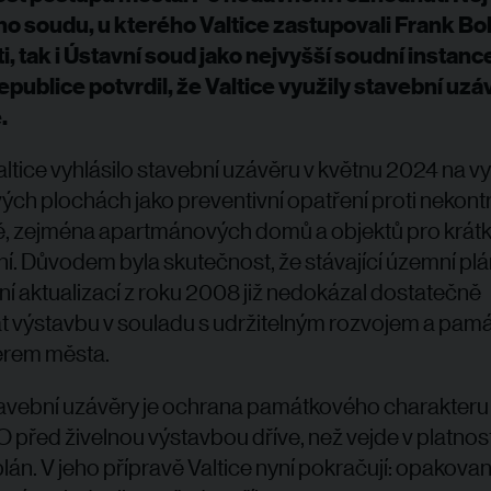
o soudu, u kterého Valtice zastupovali Frank Bo
, tak i Ústavní soud jako nejvyšší soudní instanc
publice potvrdil, že Valtice využily stavební uzá
.
ltice vyhlásilo stavební uzávěru v květnu 2024 na 
ých plochách jako preventivní opatření proti nekon
ě, zejména apartmánových domů a objektů pro krá
í. Důvodem byla skutečnost, že stávající územní plá
ní aktualizací z roku 2008 již nedokázal dostatečně
t výstavbu v souladu s udržitelným rozvojem a pa
erem města.
avební uzávěry je ochrana památkového charakteru
řed živelnou výstavbou dříve, než vejde v platnos
lán. V jeho přípravě Valtice nyní pokračují: opakova