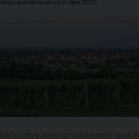
stí projednali ve středu 8. října 2025.
ní potvrzení správnosti pos