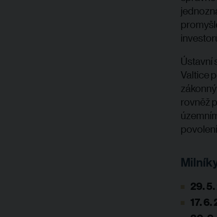
jednozna
promyšle
investor
Ústavní 
Valtice 
zákonným
rovněž p
územním 
povolení
Milníky
29. 5
17. 6.