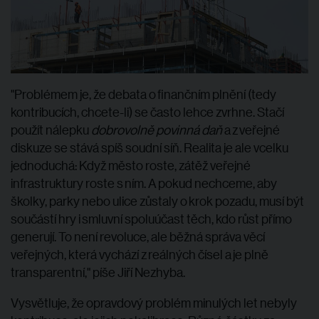
"Problémem je, že debata o finančním plnění (tedy
kontribucích, chcete-li) se často lehce zvrhne. Stačí
použít nálepku
dobrovolně povinná daň
a z veřejné
diskuze se stává spíš soudní síň. Realita je ale vcelku
jednoduchá: Když město roste, zátěž veřejné
infrastruktury roste s ním. A pokud nechceme, aby
školky, parky nebo ulice zůstaly o krok pozadu, musí být
součástí hry i smluvní spoluúčast těch, kdo růst přímo
generují. To není revoluce, ale běžná správa věcí
veřejných, která vychází z reálných čísel a je plně
transparentní," píše Jiří Nezhyba.
Vysvětluje, že opravdový problém minulých let nebyly