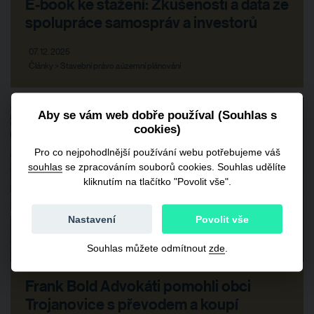
E-book ke stažení: Zkušenosti a data ze
spolupráce samospráv a investorů
07. 12. 2025
Články > Stavební právo a územní plánování
Aby se vám web dobře používal (Souhlas s
cookies)
Pro co nejpohodlnější používání webu potřebujeme váš
souhlas
se zpracováním souborů cookies. Souhlas udělíte
kliknutím na tlačítko "Povolit vše".
Nastavení
Povolit vše
Souhlas můžete odmítnout
zde
.
Frank Bold Advokáti pomohli obci
Trojanovice s převodem a koupí