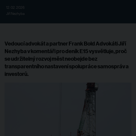
12. 02. 2026
Jiří Nezhyba
Vedoucí advokát a partner Frank Bold Advokáti Jiří
Nezhyba v komentáři pro deník E15 vysvětluje, proč
se udržitelný rozvoj měst neobejde bez
transparentního nastavení spolupráce samospráv a
investorů.