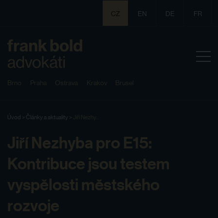
CZ
EN
DE
FR
Brno
Praha
Ostrava
Krakov
Brusel
Úvod
>
Články a aktuality
>
Jiří Nezhy...
Jiří Nezhyba pro E15:
Kontribuce jsou testem
vyspělosti městského
rozvoje