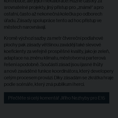
kontribuce, ale jejich nekalibrace: Různé částky za
srovnatelné projekty, jiný přístup pro „známé“ a pro
ostatní, často až nekonečná kolečka po odborech
úřadu. Zásady spolupráce tento ad hoc přístup ve
městech narovnávají.
Kromě výchozí sazby za metr čtvereční podlahové
plochy pak zásady většinou zavádějí také slevové
koeficienty za veřejně prospěšné kvality, jako je zeleň,
adaptace na změnu klimatu, městotvorná parterová
řešení a podobně. Součástí zásad jsou i jasné lhůty
a nově zaváděné funkce koordinátora, který developery
celým procesem provází. Díky zásadám se zkrátka hraje
podle scénáře, který zná publikum i herci.
Přečtěte si celý komentář Jiřího Nezhyby pro E15