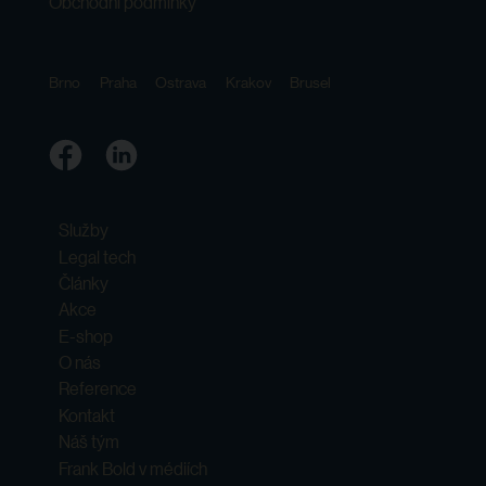
Obchodní podmínky
Brno
Praha
Ostrava
Krakov
Brusel
Služby
Legal tech
Články
Akce
E-shop
O nás
Reference
Kontakt
Náš tým
Frank Bold v médiích