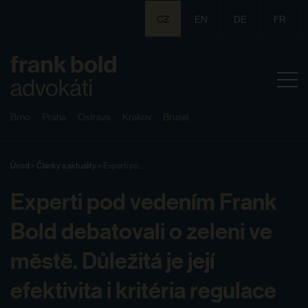
CZ
EN
DE
FR
Brno
Praha
Ostrava
Krakov
Brusel
Úvod
>
Články a aktuality
>
Experti po...
Experti pod vedením Frank
Bold debatovali o zeleni ve
městě. Důležitá je její
efektivita i kritéria regulace