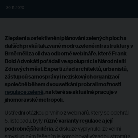
30. 11. 2020
Zlepšení a zefektivnění plánování zelených ploch a
dalších prvků takzvané modrozelené infrastruktury v
Brně měli za cíl dva odborné webináře, které Frank
Bold Advokáti pořádali ve spolupráci s Národní sítí
Zdravých měst. Experti z řad architektů, urbanistů,
zástupců samosprávy i neziskových organizací
společně během dvou setkání probrali možnosti
regulace zeleně
, na které se aktuálně pracuje v
jihomoravské metropoli.
Ústřední otázkou prvního z webinářů, který se odehrál
různé varianty regulace a její
5. listopadu, byly
podrobnější kritéria
. Z diskuze vyplynulo, že velmi
smysluplným řešením je kombinovat výsadbu stromů a