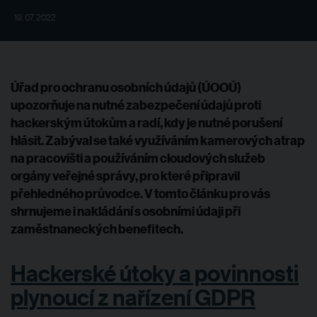
19. 07. 2022
Úřad pro ochranu osobních údajů (ÚOOÚ)
upozorňuje na
nutné zabezpečení údajů proti
hackerským útokům
a radí, kdy je nutné porušení
hlásit. Zabýval se také v
yužíváním kamerových atrap
na pracovišti
a
používáním cloudových služeb
orgány veřejné správy
, pro které připravil
přehledného průvodce. V tomto článku pro vás
shrnujeme i nakládání s osobními údaji při
zaměstnaneckých benefitech.
Hackerské útoky a povinnosti
plynoucí z nařízení GDPR