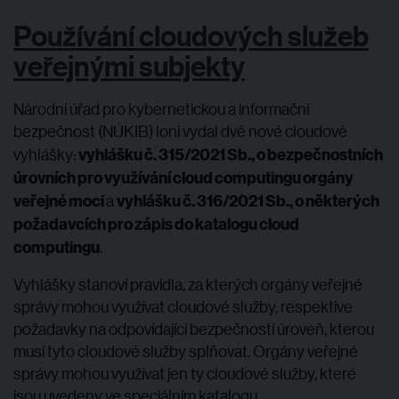
Používání cloudových služeb
veřejnými subjekty
Národní úřad pro kybernetickou a informační
bezpečnost (NÚKIB) loni vydal dvě nové cloudové
vyhlášku č. 315/2021 Sb., o bezpečnostních
vyhlášky:
úrovních pro využívání cloud computingu orgány
veřejné moci
vyhlášku č. 316/2021 Sb., o některých
a
požadavcích pro zápis do katalogu cloud
computingu
.
Vyhlášky stanoví pravidla, za kterých orgány veřejné
správy mohou využívat cloudové služby, respektive
požadavky na odpovídající bezpečností úroveň, kterou
musí tyto cloudové služby splňovat. Orgány veřejné
správy mohou využívat jen ty cloudové služby, které
jsou uvedeny ve speciálním katalogu.