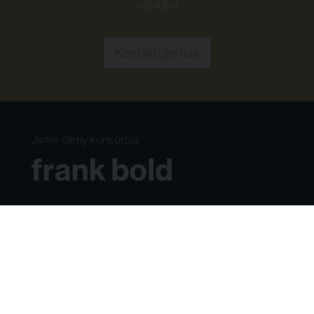
nabídku.
Kontaktujte nás
Jsme členy konsorcia
+420 545 213 975
poptavky@fbadvokati.cz
Odebírejte náš newsletter