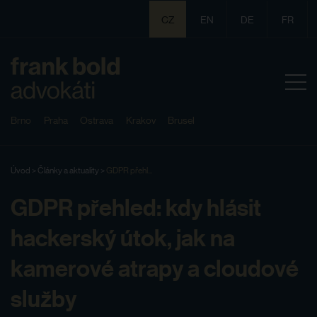
CZ
EN
DE
FR
Brno
Praha
Ostrava
Krakov
Brusel
Úvod
>
Články a aktuality
>
GDPR přehl...
GDPR přehled: kdy hlásit
hackerský útok, jak na
kamerové atrapy a cloudové
služby