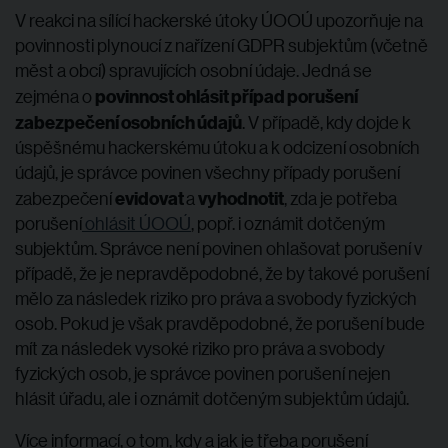
V reakci na sílící hackerské útoky ÚOOÚ upozorňuje na
povinnosti plynoucí z nařízení GDPR subjektům (včetně
měst a obcí) spravujících osobní údaje. Jedná se
povinnost ohlásit případ porušení
zejména o
zabezpečení osobních údajů
. V případě, kdy dojde k
úspěšnému hackerskému útoku a k odcizení osobních
údajů, je správce povinen všechny případy porušení
evidovat
vyhodnotit
zabezpečení
a
, zda je potřeba
porušení
ohlásit ÚOOÚ
, popř. i oznámit dotčeným
subjektům. Správce není povinen ohlašovat porušení v
případě, že je nepravděpodobné, že by takové porušení
mělo za následek riziko pro práva a svobody fyzických
osob. Pokud je však pravděpodobné, že porušení bude
mít za následek vysoké riziko pro práva a svobody
fyzických osob, je správce povinen porušení nejen
hlásit úřadu, ale i oznámit dotčeným subjektům údajů.
Více informací, o tom, kdy a jak je třeba porušení