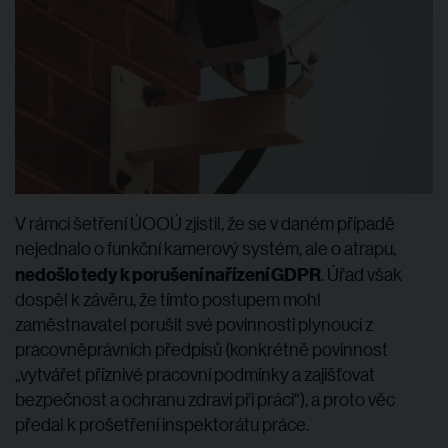
V rámci šetření ÚOOÚ zjistil, že se v daném případě
nejednalo o funkční kamerový systém, ale o atrapu,
nedošlo tedy k porušení nařízení GDPR
. Úřad však
dospěl k závěru, že tímto postupem mohl
zaměstnavatel porušit své povinnosti plynoucí z
pracovněprávních předpisů (konkrétně povinnost
„vytvářet příznivé pracovní podmínky a zajišťovat
bezpečnost a ochranu zdraví při práci“), a proto věc
předal k prošetření inspektorátu práce.