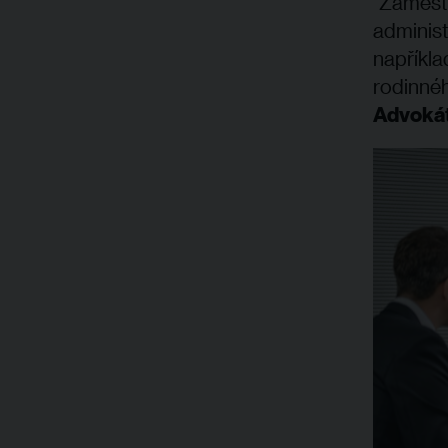
"Zaměstn
administ
napříkla
rodinnéh
Advokát