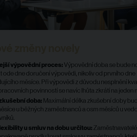
ové změny novely
ejší výpovědní proces:
Výpovědní doba se bude n
t ode dne doručení výpovědi, nikoliv od prvního dne
ujícího měsíce. Při výpovědi z důvodu nesplnění kva
racovních povinností se navíc lhůta zkrátí na jeden 
 zkušební doba:
Maximální délka zkušební doby bu
 měsíce u běžných zaměstnanců a osm měsíců u ved
vníků.
lexibility u smluv na dobu určitou:
Zaměstnavatelé
opakovaně prodlužovat smlouvy zaměstnanců, kteří