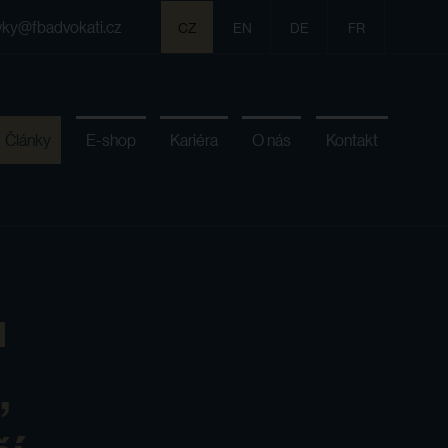
vky@fbadvokati.cz
CZ
EN
DE
FR
Články
E-shop
Kariéra
O nás
Kontakt
u
,