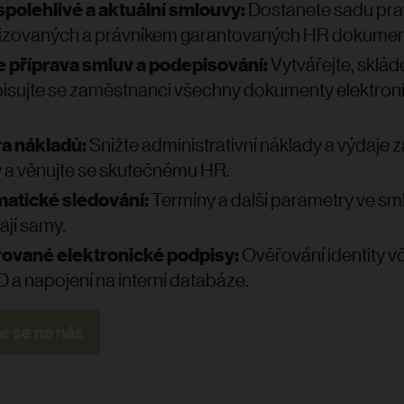
spolehlivé a aktuální smlouvy:
Dostanete sadu pra
lizovaných a právníkem garantovaných HR dokumen
e příprava smluv a podepisování:
Vytvářejte, skláde
isujte se zaměstnanci všechny dokumenty elektroni
a nákladů:
Snižte administrativní náklady a výdaje z
 a věnujte se skutečnému HR.
atické sledování:
Termíny a další parametry ve s
dají samy.
rované elektronické podpisy:
Ověřování identity v
 a napojení na interní databáze.
e se na nás