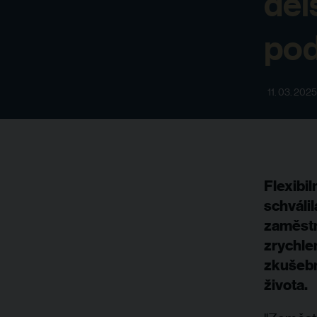
del
pod
11. 03. 2025
Flexibil
schváli
zaměstn
zrychle
zkušebn
života.