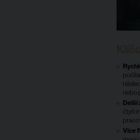
Klíč
Rychl
počíta
násled
nebo p
Delší
čtyři
praco
Více f
moci 