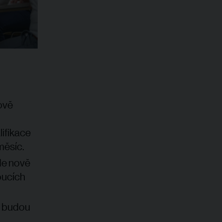
ově
lifikace
měsíc.
de nově
oucích
 budou