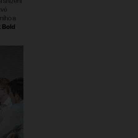
a snížení
avé
ního a
 Bold