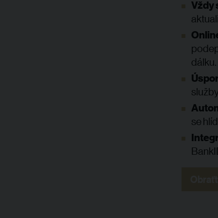
Vždy 
aktua
Onlin
podep
dálku.
Úspor
služby
Autom
se hlí
Integ
BankID
Obraťt