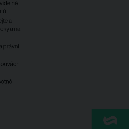
videlně
tů.
jte a
cky a na
a právní
mlouvách
četně