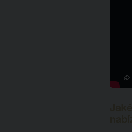
Jaké
nabí