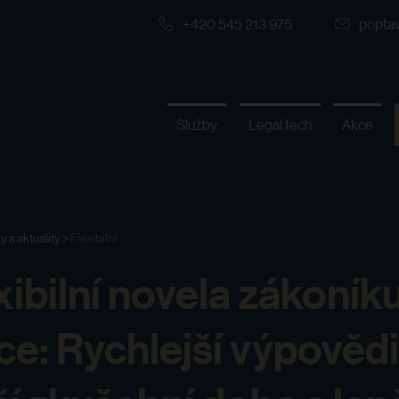
+420 545 213 975
popta
Služby
Legal tech
Akce
y a aktuality
>
Flexibilní...
xibilní novela zákoník
ce: Rychlejší výpovědi