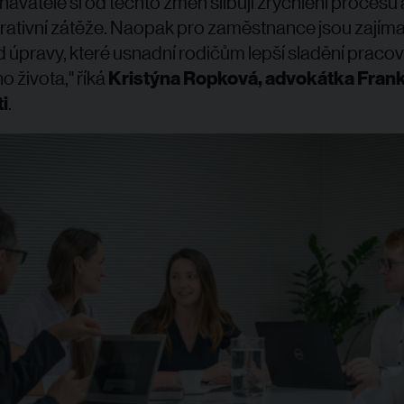
avatelé si od těchto změn slibují zrychlení procesů 
rativní zátěže. Naopak pro zaměstnance jsou zajím
d úpravy, které usnadní rodičům lepší sladění pracov
o života," říká
Kristýna Ropková, advokátka Frank
i
.