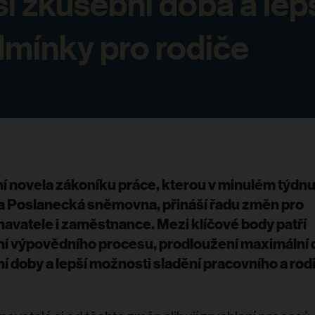
ší zkušební doba a lep
mínky pro rodiče
ní novela zákoníku práce, kterou v minulém týdn
la Poslanecká sněmovna, přináší řadu změn pro
avatele i zaměstnance. Mezi klíčové body patří
ní výpovědního procesu, prodloužení maximální 
í doby a lepší možnosti sladění pracovního a ro