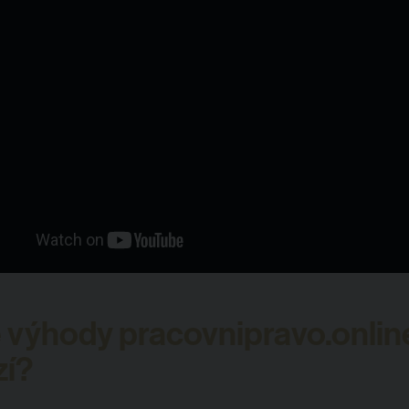
 výhody pracovnipravo.onlin
zí?