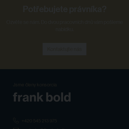
Potřebujete právníka?
Ozvěte se nám. Do dvou pracovních dnů vám pošleme
nabídku.
Kontaktujte nás
Jsme členy konsorcia
+420 545 213 975