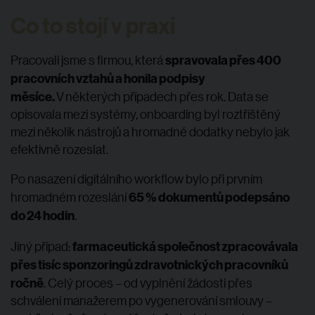
Co to stojí v praxi
spravovala přes 400
Pracovali jsme s firmou, která
pracovních vztahů a honila podpisy
měsíce.
V některých případech přes rok. Data se
opisovala mezi systémy, onboarding byl roztříštěný
mezi několik nástrojů a hromadné dodatky nebylo jak
efektivně rozeslat.
Po nasazení digitálního workflow bylo při prvním
65 % dokumentů podepsáno
hromadném rozeslání
do 24 hodin
.
farmaceutická společnost zpracovávala
Jiný případ:
přes tisíc sponzoringů zdravotnických pracovníků
ročně
. Celý proces – od vyplnění žádosti přes
schválení manažerem po vygenerování smlouvy –