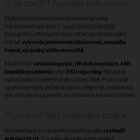
Kde začít? Agilním rolloutem
Digitalizace procesů nemusí znamenat velký
transformační projekt. V
Legal Tech Frank Bold
pracujeme s přístupem, který označujeme jako agilní
vyberete jeden konkrétní proces, nasadíte
rollout:
řešení, výsledky vidíte okamžitě
.
smluvní agenda, HR dokumentace, AML
Může to být
identifikace klientů
ESG reporting
nebo
. Klíčové je
vybrat místo s největší ztrátou a tam začít. Proto naše
spolupráce vždy začíná analýzou: přijdeme, zmapujeme,
kde ztrácíte čas a peníze, a navrhneme konkrétní řešení.
Rychlost bez právního rizika
rychlejší
Automatizace bez právního obsahu je jako
auto bez brzd
. Zrychlíte, ale riziko roste spolu s