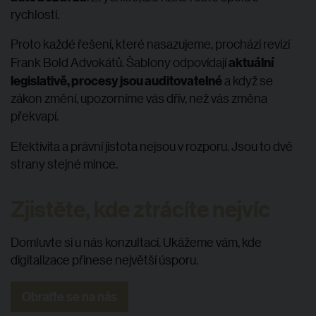
rychlostí.
Proto každé řešení, které nasazujeme, prochází revizí
aktuální
Frank Bold Advokátů. Šablony odpovídají
legislativě, procesy jsou auditovatelné
a když se
zákon změní, upozorníme vás dřív, než vás změna
překvapí.
Efektivita a právní jistota nejsou v rozporu. Jsou to dvě
strany stejné mince.
Zjistěte, kde ztrácíte nejvíc
Domluvte si u nás konzultaci. Ukážeme vám, kde
digitalizace přinese největší úsporu.
Obraťte se na nás