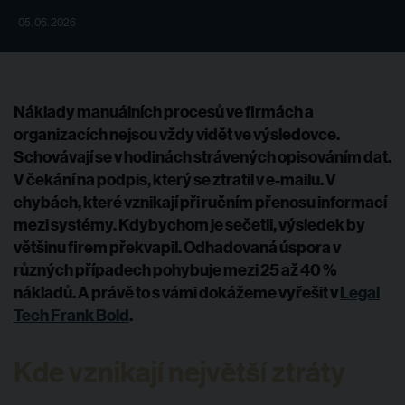
05. 06. 2026
Náklady manuálních procesů ve firmách a
organizacích nejsou vždy vidět ve výsledovce.
Schovávají se v hodinách strávených opisováním dat.
V čekání na podpis, který se ztratil v e-mailu. V
chybách, které vznikají při ručním přenosu informací
mezi systémy. Kdybychom je sečetli, výsledek by
většinu firem překvapil. Odhadovaná úspora v
různých případech pohybuje mezi 25 až 40 %
nákladů. A právě to s vámi dokážeme vyřešit v
Legal
Tech Frank Bold
.
Kde vznikají největší ztráty