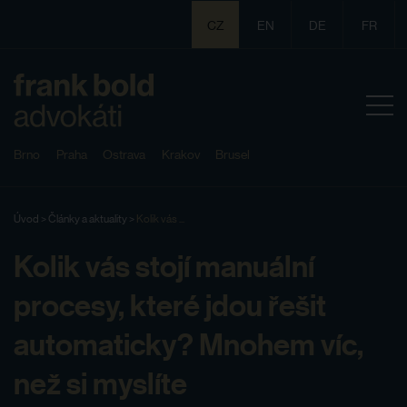
CZ
EN
DE
FR
Brno
Praha
Ostrava
Krakov
Brusel
Úvod
>
Články a aktuality
>
Kolik vás ...
Kolik vás stojí manuální
procesy, které jdou řešit
automaticky? Mnohem víc,
než si myslíte