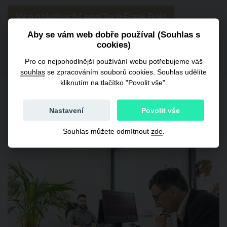
Více o službách Legal Tech Frank Bold
Aby se vám web dobře používal (Souhlas s
cookies)
Pro co nejpohodlnější používání webu potřebujeme váš
souhlas
se zpracováním souborů cookies. Souhlas udělíte
kliknutím na tlačítko "Povolit vše".
Související články
Nastavení
Povolit vše
Souhlas můžete odmítnout
zde
.