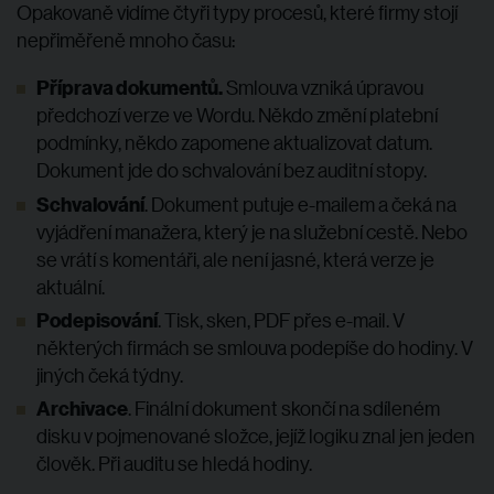
Opakovaně vidíme čtyři typy procesů, které firmy stojí
nepřiměřeně mnoho času:
Příprava dokumentů.
Smlouva vzniká úpravou
předchozí verze ve Wordu. Někdo změní platební
podmínky, někdo zapomene aktualizovat datum.
Dokument jde do schvalování bez auditní stopy.
Schvalování
. Dokument putuje e-mailem a čeká na
vyjádření manažera, který je na služební cestě. Nebo
se vrátí s komentáři, ale není jasné, která verze je
aktuální.
Podepisování
. Tisk, sken, PDF přes e-mail. V
některých firmách se smlouva podepíše do hodiny. V
jiných čeká týdny.
Archivace
. Finální dokument skončí na sdíleném
disku v pojmenované složce, jejíž logiku znal jen jeden
člověk. Při auditu se hledá hodiny.