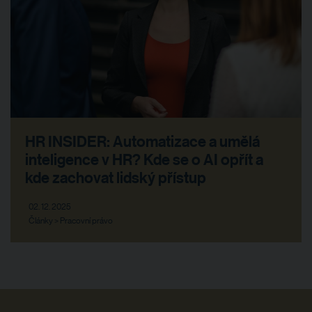
HR INSIDER: Automatizace a umělá
inteligence v HR? Kde se o AI opřít a
kde zachovat lidský přístup
02. 12. 2025
Články > Pracovní právo