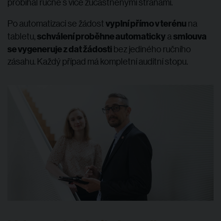
probíhal ručně s více zúčastněnými stranami.
vyplní přímo v terénu
Po automatizaci se žádost
na
schválení proběhne automaticky
smlouva
tabletu,
a
se vygeneruje z dat žádosti
bez jediného ručního
zásahu. Každý případ má kompletní auditní stopu.