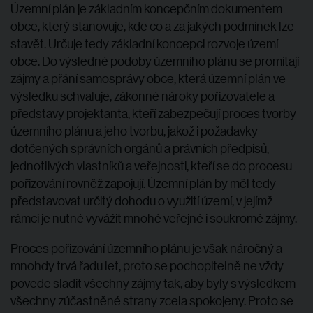
Územní plán je základním koncepčním dokumentem
obce, který stanovuje, kde co a za jakých podmínek lze
stavět. Určuje tedy základní koncepci rozvoje území
obce. Do výsledné podoby územního plánu se promítají
zájmy a přání samosprávy obce, která územní plán ve
výsledku schvaluje, zákonné nároky pořizovatele a
představy projektanta, kteří zabezpečují proces tvorby
územního plánu a jeho tvorbu, jakož i požadavky
dotčených správních orgánů a právních předpisů,
jednotlivých vlastníků a veřejnosti, kteří se do procesu
pořizování rovněž zapojují. Územní plán by měl tedy
představovat určitý dohodu o využití území, v jejímž
rámci je nutné vyvážit mnohé veřejné i soukromé zájmy.
Proces pořizování územního plánu je však náročný a
mnohdy trvá řadu let, proto se pochopitelně ne vždy
povede sladit všechny zájmy tak, aby byly s výsledkem
všechny zúčastněné strany zcela spokojeny. Proto se