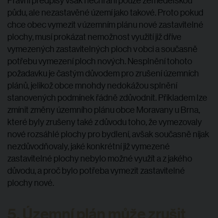
půdu, ale nezastavěné území jako takové. Proto pokud
chce obec vymezit v územním plánu nové zastavitelné
plochy, musí prokázat nemožnost využití již dříve
vymezených zastavitelných ploch v obci a současně
potřebu vymezení ploch nových. Nesplnění tohoto
požadavku je častým důvodem pro zrušení územních
plánů, jelikož obce mnohdy nedokážou splnění
stanovených podmínek řádně zdůvodnit. Příkladem lze
zmínit změny územního plánu obce Moravany u Brna,
které byly zrušeny také z důvodu toho, že vymezovaly
nové rozsáhlé plochy pro bydlení, avšak současně nijak
nezdůvodňovaly, jaké konkrétní již vymezené
zastavitelné plochy nebylo možné využít a z jakého
důvodu, a proč bylo potřeba vymezit zastavitelné
plochy nové.
5. Územní plán může zrušit