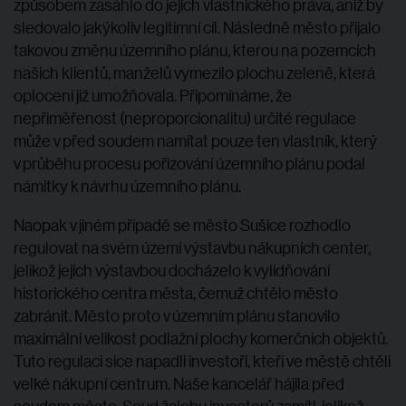
způsobem zasáhlo do jejich vlastnického práva, aniž by
sledovalo jakýkoliv legitimní cíl. Následně město přijalo
takovou změnu územního plánu, kterou na pozemcích
našich klientů, manželů vymezilo plochu zeleně, která
oplocení již umožňovala. Připomínáme, že
nepřiměřenost (neproporcionalitu) určité regulace
může v před soudem namítat pouze ten vlastník, který
v průběhu procesu pořizování územního plánu podal
námitky k návrhu územního plánu.
Naopak v jiném případě se město Sušice rozhodlo
regulovat na svém území výstavbu nákupních center,
jelikož jejich výstavbou docházelo k vylidňování
historického centra města, čemuž chtělo město
zabránit. Město proto v územním plánu stanovilo
maximální velikost podlažní plochy komerčních objektů.
Tuto regulaci sice napadli investoři, kteří ve městě chtěli
velké nákupní centrum. Naše kancelář hájila před
soudem město. Soud žalobu investorů zamítl, jelikož