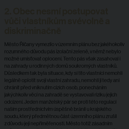
2. Obec nesmí postupovat
vůči vlastníkům svévolně a
diskriminačně
Město Říčany vymezilo v územním plánu bez jakéhokoliv
rozumného důvodu pás izolační zeleně, v němž nebylo
možné umísťovat oplocení. Tento pás však zasahoval i
na zahrady u rodinných domů soukromých vlastníků.
Důsledkem tak byla situace, kdy si tito vlastníci nemohli
legálně oplotit svoji vlastní zahradu, nemohli ji tedy ani
chránit před vniknutím cizích osob, ponecháním
jakýchkoliv věcí na zahradě se vystavovali riziku jejich
odcizení. Jeden manželský pár se proti této regulaci
naším prostřednictvím úspěšně bránil u krajského
soudu, který předmětnou část územního plánu zrušil
z důvodu její nepřiměřenosti. Město totiž zásadním