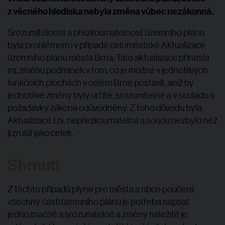
z věcného hlediska nebyla změna vůbec nezákonná.
Srozumitelnost a přezkoumatelnost územního plánu
byla problémem i v případě celoměstské Aktualizace
územního plánu města Brna. Tato aktualizace přinesla
mj. změnu podmínek v tom, co je možné v jednotlivých
funkčních plochách v celém Brně postavit, aniž by
jednotlivé změny byly určitě, srozumitelně a v souladu s
požadavky zákona odůvodněny. Z toho důvodu byla
Aktualizace tzv. nepřezkoumatelná a soudu nezbylo než
ji zrušit jako celek.
Shrnutí
Z těchto případů plyne pro města a obce poučení:
všechny části územního plánu je potřeba napsat
jednoznačně a srozumitelně a změny náležitě je