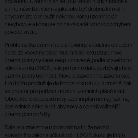
odůvodnit. Územní plán se totiž téměř nikdy nebude a
ani nemůže líbit všem a jakákoliv, byť drobná formální
chyba může posloužit někomu, komu územní plán
nevyhovuje a komu se ho na základě tohoto pochybení
povede zrušit.
Problematika územního plánování je aktuální s ohledem
na to, že všechny obce musí mít do roku 2020 nové
územní plány vydané, resp. upravené, podle stavebního
zákona z roku 2006, jinak po tomto datu pozbývají staré
územní plány účinnosti. Novela stavebního zákona sice
tuto lhůtu prodlužuje do konce roku 2022, nicméně i tak
se prostor pro pořízení nových územních plánů krátí.
Obce, které doposud nový územní plán nemají, tak mají
posledních několik let, aby nový a co nejkvalitnější
územní plán pořídily.
Dále je nutné znovu upozornit na to, že novela
stavebního zákona účinná od 1. 1. 2018 zkracuje lhůtu