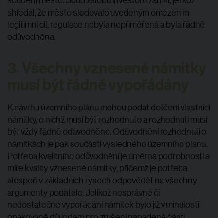
shledal, že město sledovalo uvedeným omezením
legitimní cíl, regulace nebyla nepřiměřená a byla řádně
odůvodněna.
3. Všechny vznesené námitky
musí být řádně vypořádány
K návrhu územního plánu mohou podat dotčení vlastníci
námitky, o nichž musí být rozhodnuto a rozhodnutí musí
být vždy řádně odůvodněno. Odůvodnění rozhodnutí o
námitkách je pak součástí výsledného územního plánu.
Potřeba kvalitního odůvodnění je úměrná podrobnosti a
míře kvality vznesené námitky, přičemž je potřeba
alespoň v základních rysech odpovědět na všechny
argumenty podatele. Jelikož nesprávné či
nedostatečné vypořádání námitek bylo již v minulosti
opakovaně důvodem pro zrušení napadené části