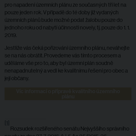
pro napadení územních plánu ze současných tří let na
pouze jeden rok. V případě do té doby již vydaných
územních plánů bude možné podat žalobu pouze do
jednoho roku od nabytí účinnosti novely, tj. pouze do 1. 1.
2019.
Jestliže vás čeká pořizování územního plánu, neváhejte
se na nás obrátit. Provedeme vás tímto procesem a
uděláme vše pro to, aby byl územní plán soudně
nenapadnutelný a vedl ke kvalitnímu řešení pro obec a
její občany.
Víc informací o přípravě kvalitního územního
plánu
[1]
Rozsudek rozšířeného senátu Nejvyššího správního
soudu ze dne 27. 7. 2016, č. j. 5 As 85/2015-36