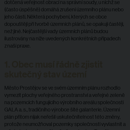
dotčená veřejnost obrací na správní soudy, u nichž se
(často úspěšně) domáhá zrušení územního plánu nebo
jeho části. Některá pochybení, kterých se obce
dopouštějí při tvorbě územních plánů, se opakují častěji,
než jiné. Nejčastější vady územních plánů budou
ilustrovány na níže uvedených konkrétních případech
z naší praxe.
1. Obec musí řádně zjistit
skutečný stav území
Město Prostějov se ve svém územním plánu rozhodlo
vymezit plochy veřejného prostranství a veřejné zeleně
na pozemcích fungujícího výrobního areálu společnosti
GALA a. s., tradičního výrobce šité galanterie. Územní
plán přitom nijak neřešil uskutečnitelnost této změny,
protože neumožňoval pozemky společnosti vyvlastnit a