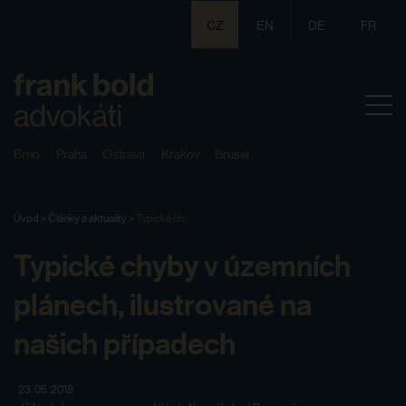
CZ
EN
DE
FR
Brno
Praha
Ostrava
Krakov
Brusel
Úvod
>
Články a aktuality
>
Typické ch...
Typické chyby v územních
plánech, ilustrované na
našich případech
23. 05. 2018