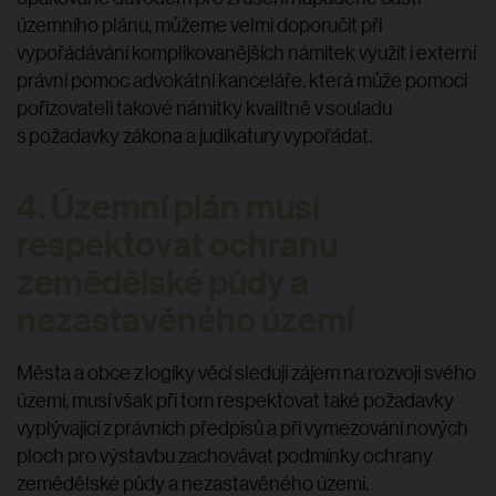
územního plánu, můžeme velmi doporučit při
vypořádávání komplikovanějších námitek využít i externí
právní pomoc advokátní kanceláře, která může pomoci
pořizovateli takové námitky kvalitně v souladu
s požadavky zákona a judikatury vypořádat.
4. Územní plán musí
respektovat ochranu
zemědělské půdy a
nezastavěného území
Města a obce z logiky věcí sledují zájem na rozvoji svého
území, musí však při tom respektovat také požadavky
vyplývající z právních předpisů a při vymezování nových
ploch pro výstavbu zachovávat podmínky ochrany
zemědělské půdy a nezastavěného území.