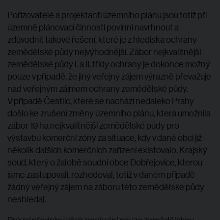
Pořizovatelé a projektanti územního plánu jsou totiž při
územně plánovací činnosti povinni navrhnout a
zdůvodnit takové řešení, které je z hlediska ochrany
zemědělské půdy nejvýhodnější. Zábor nejkvalitnější
zemědělské půdy I. a II. třídy ochrany je dokonce možný
pouze v případě, že jiný veřejný zájem výrazně převažuje
nad veřejným zájmem ochrany zemědělské půdy.
V případě Čestlic, které se nachází nedaleko Prahy
došlo ke zrušení změny územního plánu, která umožnila
zábor 19 ha nejkvalitnější zemědělské půdy pro
výstavbu komerční zóny za situace, kdy v dané obci již
několik dalších komerčních zařízení existovalo. Krajský
soud, který o žalobě soudní obce Dobřejovice, kterou
jsme zastupovali, rozhodoval, totiž v daném případě
žádný veřejný zájem na záboru této zemědělské půdy
neshledal.
Právní předpisy však nechrání pouze zemědělskou