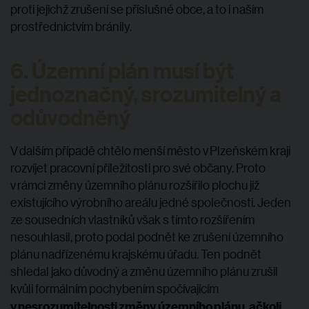
proti jejichž zrušení se příslušné obce, a to i naším
prostřednictvím bránily.
6. Územní plán musí být
jednoznačný, srozumitelný a
odůvodněný
V dalším případě chtělo menší město v Plzeňském kraji
rozvíjet pracovní příležitosti pro své občany. Proto
v rámci změny územního plánu rozšířilo plochu již
existujícího výrobního areálu jedné společnosti. Jeden
ze sousedních vlastníků však s tímto rozšířením
nesouhlasil, proto podal podnět ke zrušení územního
plánu nadřízenému krajskému úřadu. Ten podnět
shledal jako důvodný a změnu územního plánu zrušil
kvůli formálním pochybením spočívajícím
v nesrozumitelnosti změny územního plánu, ačkoli