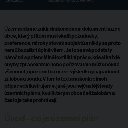
Jiří Nezhyba
Alžbeta Nemeškalová Rosinová
Územní plán je základní koncepční dokument každé
obce, který přitom musí sladit požadavky,
preference, nároky stovek subjektů a nikdy se proto
nemůže zalíbit úplně všem. Je to ze své podstaty
náročná a potenciálně konfliktní práce, kde si každé
chyby zpracovatele nebo pořizovatele může někdo
všimnout, upozornit na ni a ve výsledku ji napadnout
žalobou u soudu. V tomto textu na konkrétních
případech ilustrujeme, jaké jsou nejčastější vady
územních plánů, kvůli kterým obce čelí žalobám a
často je také prohrávají.
Úvod - co je územní plán