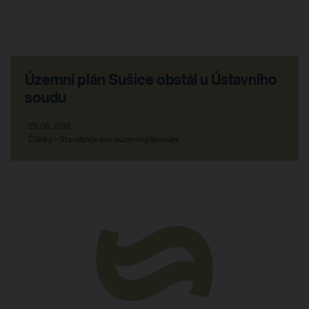
Územní plán Sušice obstál u Ústavního
soudu
28. 05. 2018
Články > Stavební právo a územní plánování