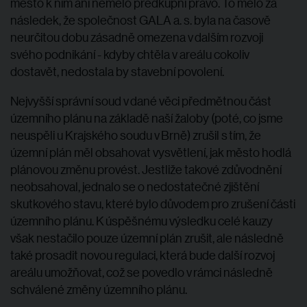
město k nim ani nemělo předkupní právo. To mělo za
následek, že společnost GALA a. s. byla na časově
neurčitou dobu zásadně omezena v dalším rozvoji
svého podnikání - kdyby chtěla v areálu cokoliv
dostavět, nedostala by stavební povolení.
Nejvyšší správní soud v dané věci předmětnou část
územního plánu na základě naší žaloby (poté, co jsme
neuspěli u Krajského soudu v Brně) zrušil s tím, že
územní plán měl obsahovat vysvětlení, jak město hodlá
plánovou změnu provést. Jestliže takové zdůvodnění
neobsahoval, jednalo se o nedostatečné zjištění
skutkového stavu, které bylo důvodem pro zrušení části
územního plánu. K úspěšnému výsledku celé kauzy
však nestačilo pouze územní plán zrušit, ale následně
také prosadit novou regulaci, která bude další rozvoj
areálu umožňovat, což se povedlo v rámci následně
schválené změny územního plánu.