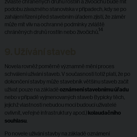
zvláště chráněných druhů rostlin a živočichů bude mít
podobu závazného stanoviska v případech, kdy se po
zahájení řízení před stavebním úřadem zjistí, že záměr
může mít vliv na ochranné podmínky zvláště
14
chráněných druhů rostlin nebo živočichů.
9. Užívání staveb
Novela rovněž poměrně významně mění proces
schválení užívání staveb. V současnosti totiž platí, že po
dokončení stavby může stavebník většinu staveb začít
oznámení stavebnímu úřadu
užívat pouze na základě
nebo v případě vyjmenovaných staveb (typicky těch,
jejichž vlastnosti nebudou moci budoucí uživatelé
kolaudačního
ovlivnit, veřejné infrastruktury apod.)
souhlasu
.
Po novele užívání stavby na základě oznámení