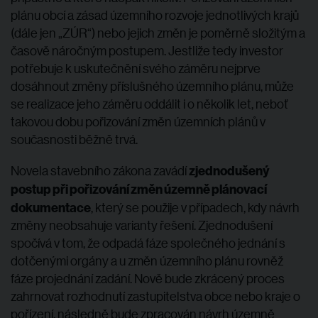
plánu obcí a zásad územního rozvoje jednotlivých krajů
(dále jen „ZÚR“) nebo jejich změn je poměrně složitým a
časově náročným postupem. Jestliže tedy investor
potřebuje k uskutečnění svého záměru nejprve
dosáhnout změny příslušného územního plánu, může
se realizace jeho záměru oddálit i o několik let, neboť
takovou dobu pořizování změn územních plánů v
současnosti běžně trvá.
zjednodušený
Novela stavebního zákona zavádí
postup při pořizování změn územně plánovací
dokumentace
, který se použije v případech, kdy návrh
změny neobsahuje varianty řešení. Zjednodušení
spočívá v tom, že odpadá fáze společného jednání s
dotčenými orgány a u změn územního plánu rovněž
fáze projednání zadání. Nově bude zkrácený proces
zahrnovat rozhodnutí zastupitelstva obce nebo kraje o
pořízení, následně bude zpracován návrh územně