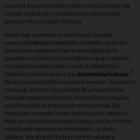
možnost zrušení územního plánu nebo ZÚR, které tak
nebude možné přímo napadnout po uplynutí lhůty
jednoho roku od nabytí účinnosti.
Nelze však zapomínat na skutečnost, že podle
nejnovější judikatury Nejvyššího správního soudu lze
územní plán napadnout také v rámci žaloby proti
územnímu rozhodnutí, kterou žalobce spojí s návrhem
na zrušení územního plánu, na jehož základě bylo
2
incidenční přezkum
územní rozhodnutí vydáno (tzv.
).
Na této možnosti přitom novela nic nemění - sice rovněž
stanovuje, že lhůtu nelze prodloužit ani ve vazbě na
navazující správní rozhodnutí, nicméně tato formulace
nemá na možnost incidenčního přezkumu vliv. Dle
Nejvyššího správního soudu totiž lze podat žalobu ve
lhůtě pro společně podávanou žalobu, a to bez ohledu
na lhůtu pro napadení územního plánu. Je proto
otázkou, zda zkrácení lhůty pro přímé napadení