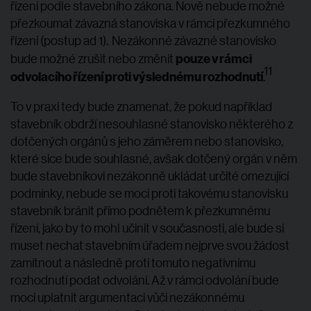
řízení podle stavebního zákona. Nově nebude možné
přezkoumat závazná stanoviska v rámci přezkumného
řízení (postup ad 1). Nezákonné závazné stanovisko
pouze v rámci
bude možné zrušit nebo změnit
11
odvolacího řízení proti výslednému rozhodnutí
.
To v praxi tedy bude znamenat, že pokud například
stavebník obdrží nesouhlasné stanovisko některého z
dotčených orgánů s jeho záměrem nebo stanovisko,
které sice bude souhlasné, avšak dotčený orgán v něm
bude stavebníkovi nezákonně ukládat určité omezující
podmínky, nebude se moci proti takovému stanovisku
stavebník bránit přímo podnětem k přezkumnému
řízení, jako by to mohl učinit v současnosti, ale bude si
muset nechat stavebním úřadem nejprve svou žádost
zamítnout a následně proti tomuto negativnímu
rozhodnutí podat odvolání. Až v rámci odvolání bude
moci uplatnit argumentaci vůči nezákonnému