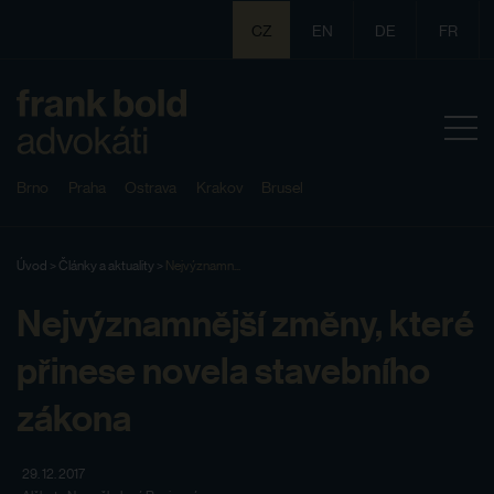
CZ
EN
DE
FR
Brno
Praha
Ostrava
Krakov
Brusel
Úvod
>
Články a aktuality
>
Nejvýznamn...
Nejvýznamnější změny, které
přinese novela stavebního
zákona
29. 12. 2017