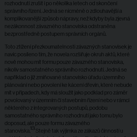
rozhodnutí zrušit i po několika letech od skončení
správního řízení. Jedná se nicméně o zdlouhavější a
komplikovanější způsob nápravy, než kdyby byla zjevná
nezákonnost závazného stanoviska odstraněna
bezprostředně postupem správních orgánů.
Toto ztížení přezkoumatelnosti závazných stanovisek je
navíc posíleno tím, že novela rozšiřuje okruh aktů, které
nově mohou mít formu pouze závazného stanoviska,
nikoliv samostatného správního rozhodnutí. Jedná se
například o již zmiňované stanovisko úřadu územního
plánování nebo povolení ke kácení dřevin, které nebude
mít v případech, kdy má sloužit jako podklad pro záměr
povolovaný v územním či stavebním řízení nebo v rámci
některého z integrovaných postupů, podobu
samostatného správního rozhodnutí jako tomu bylo
doposud, ale pouze formu závazného
13
stanoviska.
Stejně tak výjimka ze zákazů činností u