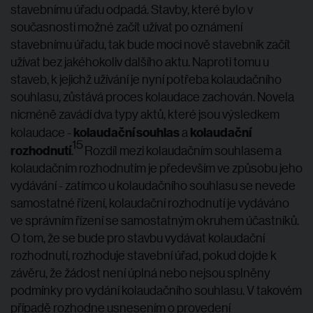
stavebnímu úřadu odpadá. Stavby, které bylo v
současnosti možné začít užívat po oznámení
stavebnímu úřadu, tak bude moci nově stavebník začít
užívat bez jakéhokoliv dalšího aktu. Naproti tomu u
staveb, k jejichž užívání je nyní potřeba kolaudačního
souhlasu, zůstává proces kolaudace zachován. Novela
nicméně zavádí dva typy aktů, které jsou výsledkem
kolaudační souhlas
kolaudační
kolaudace -
a
15
rozhodnutí
.
Rozdíl mezi kolaudačním souhlasem a
kolaudačním rozhodnutím je především ve způsobu jeho
vydávání - zatímco u kolaudačního souhlasu se nevede
samostatné řízení, kolaudační rozhodnutí je vydáváno
ve správním řízení se samostatným okruhem účastníků.
O tom, že se bude pro stavbu vydávat kolaudační
rozhodnutí, rozhoduje stavební úřad, pokud dojde k
závěru, že žádost není úplná nebo nejsou splněny
podmínky pro vydání kolaudačního souhlasu. V takovém
případě rozhodne usnesením o provedení