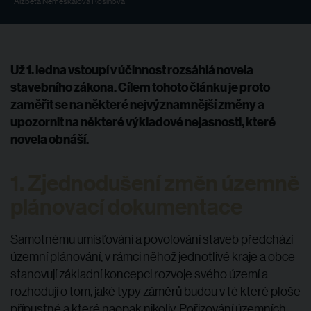
Alžbeta Nemeškalová Rosinová
Už 1. ledna vstoupí v účinnost rozsáhlá novela
stavebního zákona. Cílem tohoto článku je proto
zaměřit se na některé nejvýznamnější změny a
upozornit na některé výkladové nejasnosti, které
novela obnáší.
1. Zjednodušení změn územně
plánovací dokumentace
Samotnému umísťování a povolování staveb předchází
územní plánování, v rámci něhož jednotlivé kraje a obce
stanovují základní koncepci rozvoje svého území a
rozhodují o tom, jaké typy záměrů budou v té které ploše
přípustné a které naopak nikoliv. Pořizování územních