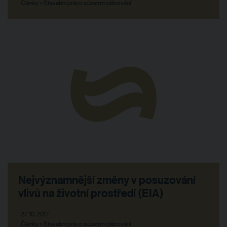
Články > Stavební právo a územní plánování
Nejvýznamnější změny v posuzování
vlivů na životní prostředí (EIA)
27. 10. 2017
Články > Stavební právo a územní plánování