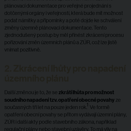
plánovací dokumentace pro veřejné projednání s
dotčenými orgány i veřejností, která bude mít možnost
podat námitky a připomínky a poté dojde ke schválení
změny územně plánovací dokumentace. Tento
zjednodušený postup by měl přinést zkrácení procesu
pořizování změn územních plánů a ZÚR, což lze jistě
vnímat pozitivně.
2. Zkrácení lhůty pro napadení
územního plánu
zkrátí lhůta pro možnost
Další změnou je to, že se
soudního napadení
tzv. opatření obecné povahy
ze
1
současných tří let na pouze jeden rok.
Ve formě
opatření obecní povahy se přitom vydávají územní plány,
ZÚR i další akty podle stavebního zákona, například
regulační plány nebo stavební uzávěry. To má vliv na