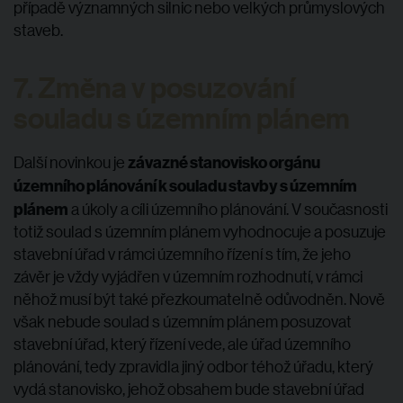
případě významných silnic nebo velkých průmyslových
staveb.
7. Změna v posuzování
souladu s územním plánem
závazné stanovisko orgánu
Další novinkou je
územního plánování k souladu stavby s územním
plánem
a úkoly a cíli územního plánování. V současnosti
totiž soulad s územním plánem vyhodnocuje a posuzuje
stavební úřad v rámci územního řízení s tím, že jeho
závěr je vždy vyjádřen v územním rozhodnutí, v rámci
něhož musí být také přezkoumatelně odůvodněn. Nově
však nebude soulad s územním plánem posuzovat
stavební úřad, který řízení vede, ale úřad územního
plánování, tedy zpravidla jiný odbor téhož úřadu, který
vydá stanovisko, jehož obsahem bude stavební úřad