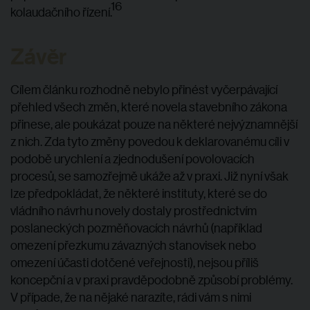
16
kolaudačního řízení.
Závěr
Cílem článku rozhodně nebylo přinést vyčerpávající
přehled všech změn, které novela stavebního zákona
přinese, ale poukázat pouze na některé nejvýznamnější
z nich. Zda tyto změny povedou k deklarovanému cíli v
podobě urychlení a zjednodušení povolovacích
procesů, se samozřejmě ukáže až v praxi. Již nyní však
lze předpokládat, že některé instituty, které se do
vládního návrhu novely dostaly prostřednictvím
poslaneckých pozměňovacích návrhů (například
omezení přezkumu závazných stanovisek nebo
omezení účasti dotčené veřejnosti), nejsou příliš
koncepční a v praxi pravděpodobně způsobí problémy.
V případe, že na nějaké narazíte, rádi vám s nimi