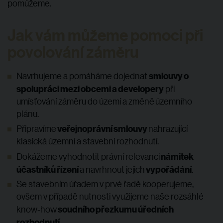
pomůžeme.
Jak vám můžeme pomoci při
povolování záměru
smlouvy o
Navrhujeme a pomáháme dojednat
spolupráci mezi obcemi a developery
při
umísťování záměru do území a změně územního
plánu.
veřejnoprávní smlouvy
Připravíme
nahrazující
klasická územní a stavební rozhodnutí.
námitek
Dokážeme vyhodnotit právní relevanci
účastníků řízení
vypořádání
a navrhnout jejich
.
Se stavebním úřadem v prvé řadě kooperujeme,
ovšem v případě nutnosti využijeme naše rozsáhlé
soudního přezkumu úředních
know-how
rozhodnutí
.