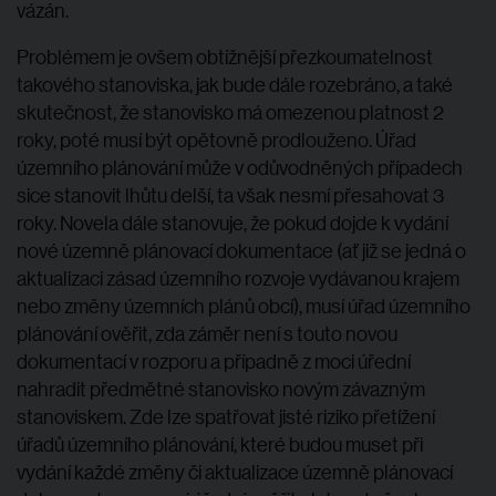
vázán.
Problémem je ovšem obtížnější přezkoumatelnost
takového stanoviska, jak bude dále rozebráno, a také
skutečnost, že stanovisko má omezenou platnost 2
roky, poté musí být opětovně prodlouženo. Úřad
územního plánování může v odůvodněných případech
sice stanovit lhůtu delší, ta však nesmí přesahovat 3
roky. Novela dále stanovuje, že pokud dojde k vydání
nové územně plánovací dokumentace (ať již se jedná o
aktualizaci zásad územního rozvoje vydávanou krajem
nebo změny územních plánů obcí), musí úřad územního
plánování ověřit, zda záměr není s touto novou
dokumentací v rozporu a případně z moci úřední
nahradit předmětné stanovisko novým závazným
stanoviskem. Zde lze spatřovat jisté riziko přetížení
úřadů územního plánování, které budou muset při
vydání každé změny či aktualizace územně plánovací