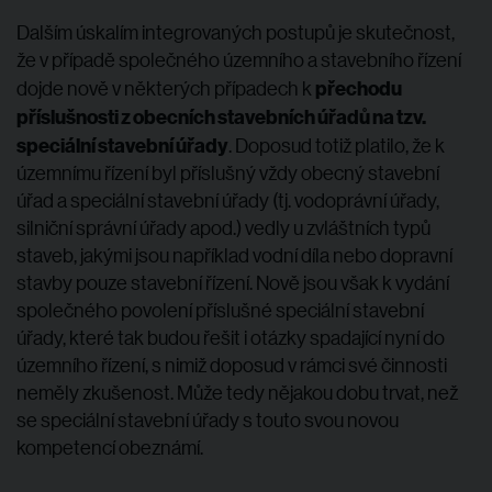
Dalším úskalím integrovaných postupů je skutečnost,
že v případě společného územního a stavebního řízení
přechodu
dojde nově v některých případech k
příslušnosti z obecních stavebních úřadů na tzv.
speciální stavební úřady
. Doposud totiž platilo, že k
územnímu řízení byl příslušný vždy obecný stavební
úřad a speciální stavební úřady (tj. vodoprávní úřady,
silniční správní úřady apod.) vedly u zvláštních typů
staveb, jakými jsou například vodní díla nebo dopravní
stavby pouze stavební řízení. Nově jsou však k vydání
společného povolení příslušné speciální stavební
úřady, které tak budou řešit i otázky spadající nyní do
územního řízení, s nimiž doposud v rámci své činnosti
neměly zkušenost. Může tedy nějakou dobu trvat, než
se speciální stavební úřady s touto svou novou
kompetencí obeznámí.