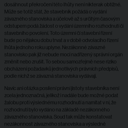
dosáhnout překročení této lhůty není nikterak obtížné.
Může se totiž stát, že stavebník požádá o vydání
závazného stanoviska a účelově až s určitým časovým
odstupem podá žádost o vydání územního rozhodnutí či
stavebního povolení. Toto územní čí stavební řízení
bude po nějakou dobu trvat a v době odvolacího řízení
lhůta jednoho roku uplyne. Nezákonné závazné
stanovisko pak již nebude moci nadřízený správní orgán
změnit nebo zrušit. To sebou samozřejmě nese riziko
obcházení požadavků jednotlivých právních předpisů,
podle nichž se závazná stanoviska vydávají.
Navíc ani otázka posílení právní jistoty stavebníka není
zcela jednoznačná, jelikož i nadále bude možné podat
žalobu proti výslednému rozhodnutí a namítat v ní, že
rozhodnutí bylo vydáno na základě nezákonného
závazného stanoviska. Soud tak může konstatovat
nezákonnost závazného stanoviska a výsledné