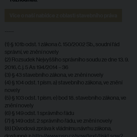
Více o naší nabídce z oblasti stavebního práva
-----
(1) § 101b odst. 1 zákona č. 150/2002 Sb., soudní řád
správní, ve znění novely
(2) Rozsudek Nejvyššího správního soudu ze dne 13. 9.
2016, č. j. 5 As 194/2014 – 36
(3) § 43 stavebního zákona, ve znění novely
(4) § 104 odst. 1 písm. a) stavebního zákona, ve znění
novely
(5) § 103 odst. 1 písm. e) bod 18. stavebního zákona, ve
znění novely
(6) § 149 odst. 1 správního řádu
(7) § 149 odst. 2 správního řádu, ve znění novely
(8) Důvodová zpráva k vládnímu návrhu zákona,
dostupné z:
http://www.psp.cz/sqw/text/tiskt.sqw?