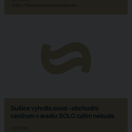
Články > Stavební právo a územní plánování
Sušice vyhrála soud - obchodní
centrum v areálu SOLO zatím nebude
21. 11. 2016