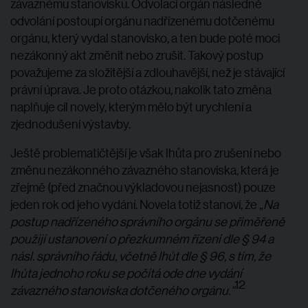
závaznému stanovisku. Odvolací orgán následně
odvolání postoupí orgánu nadřízenému dotčenému
orgánu, který vydal stanovisko, a ten bude poté moci
nezákonný akt změnit nebo zrušit. Takový postup
považujeme za složitější a zdlouhavější, než je stávající
právní úprava. Je proto otázkou, nakolik tato změna
naplňuje cíl novely, kterým mělo být urychlení a
zjednodušení výstavby.
Ještě problematičtější je však lhůta pro zrušení nebo
změnu nezákonného závazného stanoviska, která je
zřejmě (před značnou výkladovou nejasnost) pouze
jeden rok od jeho vydání. Novela totiž stanoví, že „
Na
postup nadřízeného správního orgánu se přiměřeně
použijí ustanovení o přezkumném řízení dle § 94 a
násl. správního řádu, včetně lhůt dle § 96, s tím, že
lhůta jednoho roku se počítá ode dne vydání
12
závazného stanoviska dotčeného orgánu.“