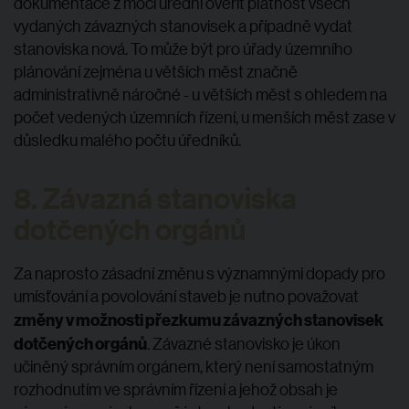
dokumentace z moci úřední ověřit platnost všech
vydaných závazných stanovisek a případně vydat
stanoviska nová. To může být pro úřady územního
plánování zejména u větších měst značně
administrativně náročné - u větších měst s ohledem na
počet vedených územních řízení, u menších měst zase v
důsledku malého počtu úředníků.
8. Závazná stanoviska
dotčených orgánů
Za naprosto zásadní změnu s významnými dopady pro
umísťování a povolování staveb je nutno považovat
změny v možnosti přezkumu závazných stanovisek
dotčených orgánů
. Závazné stanovisko je úkon
učiněný správním orgánem, který není samostatným
rozhodnutím ve správním řízení a jehož obsah je