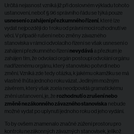
Určitá nejasnost vzniká již při doslovném výkladu tohoto
ustanovení, neboť § 96 správního řádu se týká pouze
usnesení o zahájení přezkumného řízení
, které lze
vydat nejpozději do 1 roku od právní moci rozhodnutí ve
věci. V případě rušení nebo změny závazného
stanoviska v rámci odvolacího řízení se však usnesení o
nevydává
zahájení přezkumného řízení
a přezkum je
zahájen tím, že odvolací orgán postoupí odvolání orgánu
nadřízenému orgánu, který stanovisko potvrdí nebo
změní. Vzniká zde tedy otázka, k jakému okamžiku se má
vlastně lhůta jednoho roku vázat. Jediným možným
závěrem, který však zcela neodpovídá gramatickému
rozhodnutí o zrušení nebo
znění ustanovení, je, že
změně nezákonného závazného stanoviska
nebude
možné vydat po uplynutí jednoho roku od jeho vydání.
To by ovšem znamenalo značné zúžení prostoru pro
kontrolu nezákonných závazných stanovisek, jelikož