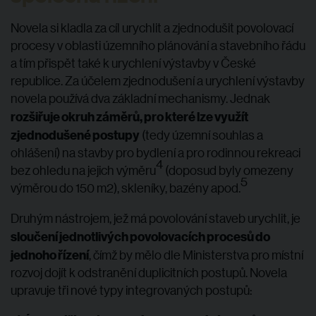
Novela si kladla za cíl urychlit a zjednodušit povolovací
procesy v oblasti územního plánování a stavebního řádu
a tím přispět také k urychlení výstavby v České
republice. Za účelem zjednodušení a urychlení výstavby
novela používá dva základní mechanismy. Jednak
rozšiřuje okruh záměrů, pro které lze využít
zjednodušené postupy
(tedy územní souhlas a
ohlášení) na stavby pro bydlení a pro rodinnou rekreaci
4
bez ohledu na jejich výměru
(doposud byly omezeny
5
výměrou do 150 m2), skleníky, bazény apod.
Druhým nástrojem, jež má povolování staveb urychlit, je
sloučení jednotlivých povolovacích procesů do
jednoho řízení
, čímž by mělo dle Ministerstva pro místní
rozvoj dojít k odstranění duplicitních postupů. Novela
upravuje tři nové typy integrovaných postupů: