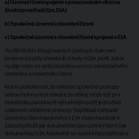
a) Územní řízení spojené s posuzováním vlivů na
životní prostředí (tzv. EIA)
b) Společné územní a stavební řízení
c) Společné územní a stavební řízení spojené s EIA
Využití těchto integrovaných postupů však není
povinné a každý stavebník si tedy může zvolit, zda je
využije nebo se vydá klasickou cestou samostatného
územního a stavebního řízení.
Nutno podotknout, že některé společné postupy
sebou mohou nést úskalí a že někdy může být pro
stavebníka paradoxně výhodnější využít jednotlivé
vzájemně oddělené procesy. Například v případě
územního řízení spojeného s EIA musí stavebník k
žádosti přiložit jak dokumentaci pro územní řízení, tak
dokumentaci EIA. Následně se územní řízení přeruší a