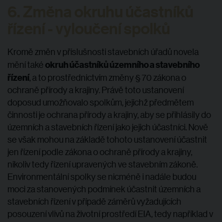
6. Změna okruhu účastníků
řízení - vyloučení spolků
Kromě změn v příslušnosti stavebních úřadů novela
okruh účastníků územního a stavebního
mění také
řízení
, a to prostřednictvím změny § 70 zákona o
ochraně přírody a krajiny. Právě toto ustanovení
doposud umožňovalo spolkům, jejichž předmětem
činnosti je ochrana přírody a krajiny, aby se přihlásily do
územních a stavebních řízení jako jejich účastníci. Nově
se však mohou na základě tohoto ustanovení účastnit
jen řízení podle zákona o ochraně přírody a krajiny,
nikoliv tedy řízení upravených ve stavebním zákoně.
Environmentální spolky se nicméně i nadále budou
moci za stanovených podmínek účastnit územních a
stavebních řízení v případě záměrů vyžadujících
posouzení vlivů na životní prostředí EIA, tedy například v