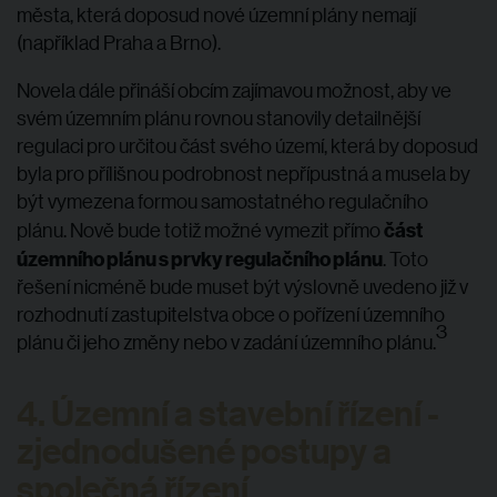
města, která doposud nové územní plány nemají
(například Praha a Brno).
Novela dále přináší obcím zajímavou možnost, aby ve
svém územním plánu rovnou stanovily detailnější
regulaci pro určitou část svého území, která by doposud
byla pro přílišnou podrobnost nepřípustná a musela by
být vymezena formou samostatného regulačního
část
plánu. Nově bude totiž možné vymezit přímo
územního plánu s prvky regulačního plánu
. Toto
řešení nicméně bude muset být výslovně uvedeno již v
rozhodnutí zastupitelstva obce o pořízení územního
3
plánu či jeho změny nebo v zadání územního plánu.
4. Územní a stavební řízení -
zjednodušené postupy a
společná řízení