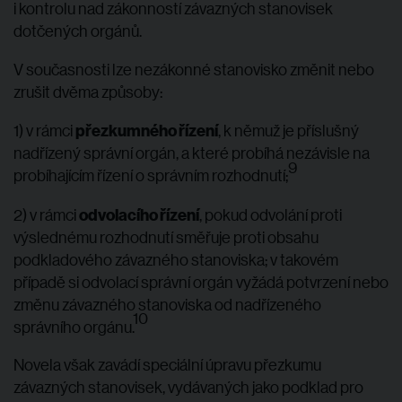
i kontrolu nad zákonností závazných stanovisek
dotčených orgánů.
V současnosti lze nezákonné stanovisko změnit nebo
zrušit dvěma způsoby:
přezkumného řízení
1) v rámci
, k němuž je příslušný
nadřízený správní orgán, a které probíhá nezávisle na
9
probíhajícím řízení o správním rozhodnutí;
odvolacího řízení
2) v rámci
, pokud odvolání proti
výslednému rozhodnutí směřuje proti obsahu
podkladového závazného stanoviska; v takovém
případě si odvolací správní orgán vyžádá potvrzení nebo
změnu závazného stanoviska od nadřízeného
10
správního orgánu.
Novela však zavádí speciální úpravu přezkumu
závazných stanovisek, vydávaných jako podklad pro