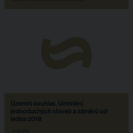
Územní souhlas. Umístění
jednoduchých staveb a záměrů od
ledna 2018
14. 02. 2018