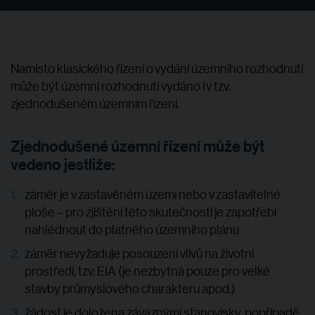
Namísto klasického řízení o vydání územního rozhodnutí
může být územní rozhodnutí vydáno i v tzv.
zjednodušeném územním řízení.
Zjednodušené územní řízení může být
vedeno jestliže:
záměr je v zastavěném území nebo v zastavitelné
ploše – pro zjištění této skutečnosti je zapotřebí
nahlédnout do platného územního plánu
záměr nevyžaduje posouzení vlivů na životní
prostředí, tzv. EIA (je nezbytná pouze pro velké
stavby průmyslového charakteru apod.)
žádost je doložena závaznými stanovisky, popřípadě