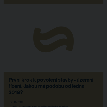
První krok k povolení stavby - územní
řízení. Jakou má podobu od ledna
2018?
08. 02. 2018
Články > Umístění a povolení investičního záměru