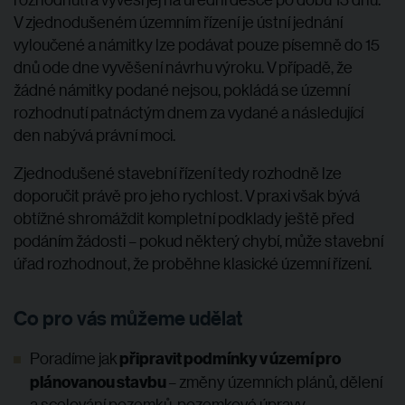
V zjednodušeném územním řízení je ústní jednání
vyloučené a námitky lze podávat pouze písemně do 15
dnů ode dne vyvěšení návrhu výroku. V případě, že
žádné námitky podané nejsou, pokládá se územní
rozhodnutí patnáctým dnem za vydané a následující
den nabývá právní moci.
Zjednodušené stavební řízení tedy rozhodně lze
doporučit právě pro jeho rychlost. V praxi však bývá
obtížné shromáždit kompletní podklady ještě před
podáním žádosti – pokud některý chybí, může stavební
úřad rozhodnout, že proběhne klasické územní řízení.
Co pro vás můžeme udělat
připravit podmínky v území pro
Poradíme jak
plánovanou stavbu
– změny územních plánů, dělení
a scelování pozemků, pozemkové úpravy