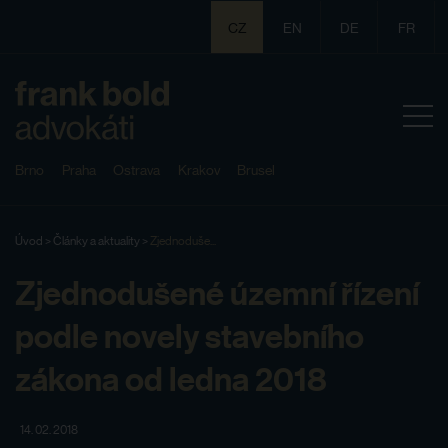
CZ
EN
DE
FR
Brno
Praha
Ostrava
Krakov
Brusel
Úvod
>
Články a aktuality
>
Zjednoduše...
Zjednodušené územní řízení
podle novely stavebního
zákona od ledna 2018
14. 02. 2018