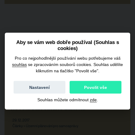
Aby se vám web dobře používal (Souhlas s
cookies)
Pro co nejpohodlnější používání webu potřebujeme váš
souhlas
se zpracováním souborů cookies. Souhlas udělíte
kliknutím na tlačítko "Povolit vše".
Nastavení
Povolit vše
Nejvýznamnější změny, které přinese
Souhlas můžete odmítnout
zde
.
novela stavebního zákona
29. 12. 2017
Články > Územní plánování pro samosprávy