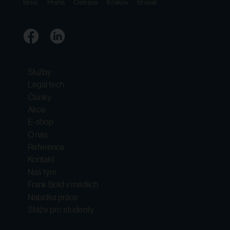
Brno
Praha
Ostrava
Krakov
Brusel
Služby
Legal tech
Články
Akce
E-shop
O nás
Reference
Kontakt
Náš tým
Frank Bold v médiích
Nabídka práce
Stáže pro studenty