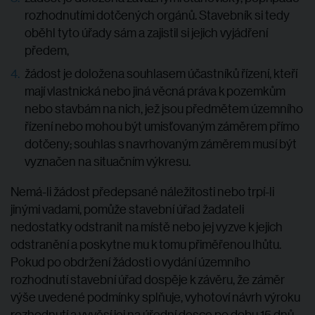
rozhodnutími dotčených orgánů. Stavebník si tedy
oběhl tyto úřady sám a zajistil si jejich vyjádření
předem,
žádost je doložena souhlasem účastníků řízení, kteří
mají vlastnická nebo jiná věcná práva k pozemkům
nebo stavbám na nich, jež jsou předmětem územního
řízení nebo mohou být umisťovaným záměrem přímo
dotčeny; souhlas s navrhovaným záměrem musí být
vyznačen na situačním výkresu.
Nemá-li žádost předepsané náležitosti nebo trpí-li
jinými vadami, pomůže stavební úřad žadateli
nedostatky odstranit na místě nebo jej vyzve k jejich
odstranění a poskytne mu k tomu přiměřenou lhůtu.
Pokud po obdržení žádosti o vydání územního
rozhodnutí stavební úřad dospěje k závěru, že záměr
výše uvedené podmínky splňuje, vyhotoví návrh výroku
rozhodnutí a vyvěsí jej na úřední desce po dobu 15 dnů.