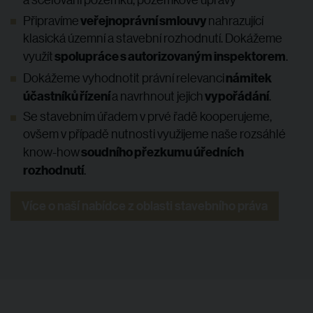
veřejnoprávní smlouvy
Připravíme
nahrazující
klasická územní a stavební rozhodnutí. Dokážeme
spolupráce s autorizovaným inspektorem
využít
.
námitek
Dokážeme vyhodnotit právní relevanci
účastníků řízení
vypořádání
a navrhnout jejich
.
Se stavebním úřadem v prvé řadě kooperujeme,
ovšem v případě nutnosti využijeme naše rozsáhlé
soudního přezkumu úředních
know-how
rozhodnutí
.
Více o naší nabídce z oblasti stavebního práva