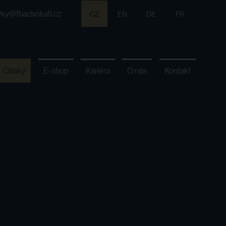
vky@fbadvokati.cz
CZ
EN
DE
FR
Články
E-shop
Kariéra
O nás
Kontakt