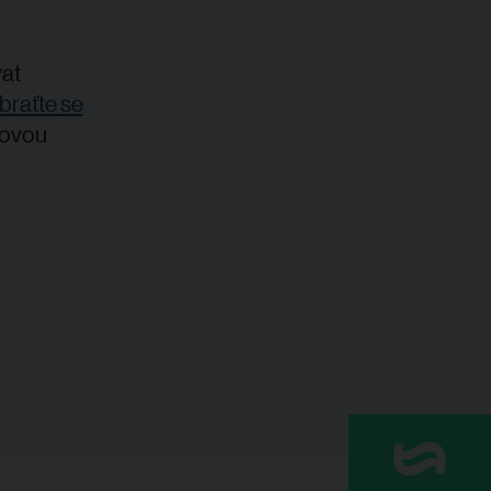
vat
braťte se
novou