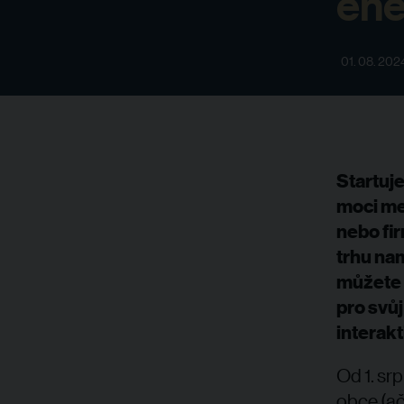
ene
01. 08. 202
Startuje
moci me
nebo fi
trhu na
můžete s
pro svůj
interakt
Od 1. sr
obce (ač