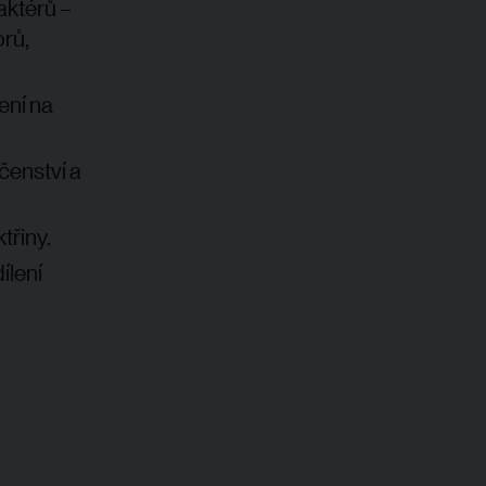
 aktérů –
orů,
ení na
čenství a
třiny.
ílení