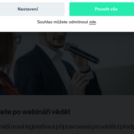
Nastavení
Povolit vše
Souhlas můžete odmítnout
zde
.
ete po webináři vědět
náší nová legislativa a připravované prováděcí předp