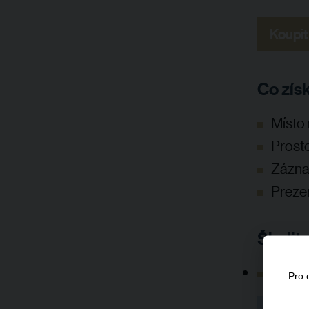
Koupit
Co zís
Místo 
Prosto
Zázna
Prezen
Školite
Jan He
Pro 