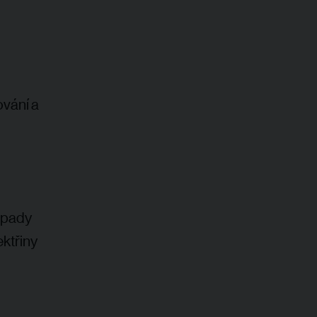
ování a
dopady
ektřiny