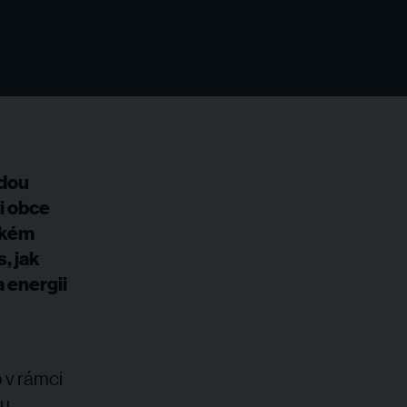
udou
i obce
ckém
, jak
a energii
 v rámci
ku