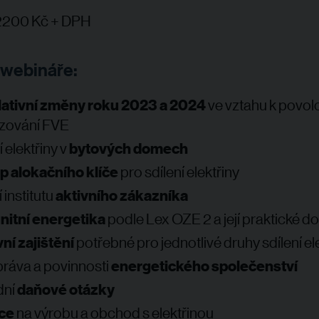
200 Kč + DPH
webináře:
lativní změny roku 2023 a 2024
ve vztahu k povol
zování FVE
í elektřiny v
bytových domech
ip alokačního klíče
pro sdílení elektřiny
 institutu
aktivního zákazníka
itní energetika
podle Lex OZE 2 a její praktické 
ní zajištění
potřebné pro jednotlivé druhy sdílení el
práva a povinnosti
energetického společenství
dní
daňové otázky
nce
na výrobu a obchod s elektřinou