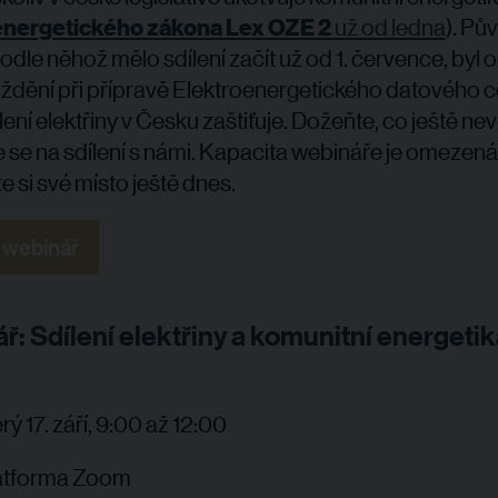
energetického zákona Lex OZE 2
už od ledna
). Pů
podle něhož mělo sdílení začít už od 1. července, byl 
oždění při přípravě Elektroenergetického datového c
lení elektřiny v Česku zaštiťuje. Dožeňte, co ještě neví
e se na sdílení s námi. Kapacita webináře je omezená
e si své místo ještě dnes.
 webinář
: Sdílení elektřiny a komunitní energetik
erý 17. září, 9:00 až 12:00
atforma Zoom