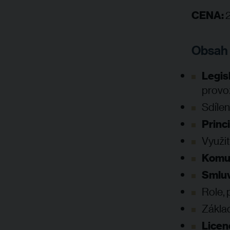
CENA:
2
Obsah 
Legis
provo
Sdílen
Princ
Využití
Komun
Smluv
Role, 
Zákla
Lice