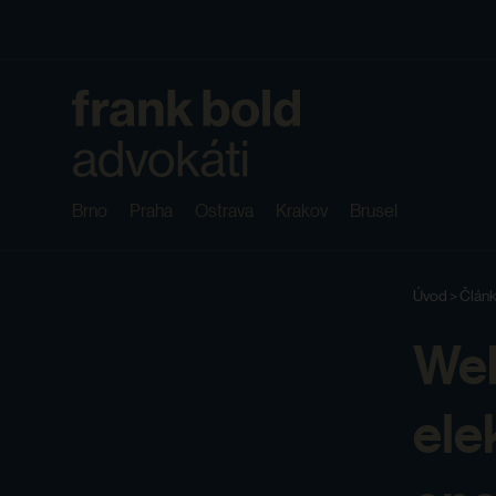
Brno
Praha
Ostrava
Krakov
Brusel
Úvod
>
Článk
Web
ele