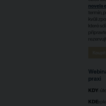
novela 
termín, 
kvůli zp
které sdí
připravt
rezervujt
Koupit
Webinář
praxi
KDY
: út
KDE:
pl