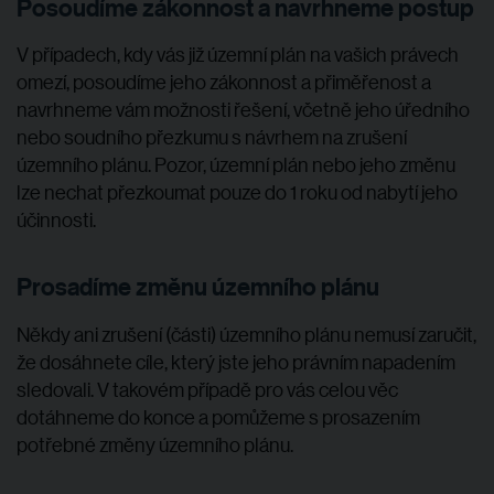
Posoudíme zákonnost a navrhneme postup
V případech, kdy vás již územní plán na vašich právech
omezí, posoudíme jeho zákonnost a přiměřenost a
navrhneme vám možnosti řešení, včetně jeho úředního
nebo soudního přezkumu s návrhem na zrušení
územního plánu. Pozor, územní plán nebo jeho změnu
lze nechat přezkoumat pouze do 1 roku od nabytí jeho
účinnosti.
Prosadíme změnu územního plánu
Někdy ani zrušení (části) územního plánu nemusí zaručit,
že dosáhnete cíle, který jste jeho právním napadením
sledovali. V takovém případě pro vás celou věc
dotáhneme do konce a pomůžeme s prosazením
potřebné změny územního plánu.