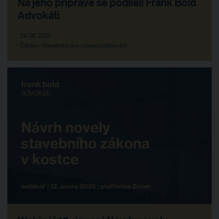
Na jeho přípravě se podíleli Frank Bold
Advokáti
29. 05. 2026
Články > Stavební právo a územní plánování