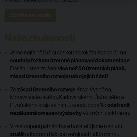
Obraťte se na nás
Naše zkušenosti
na
Jsme nejúspěšnější českou advokátní kanceláří
soudní přezkum územně plánovací dokumentace
.
více než 50 územních plánů,
Dosáhli jsme zrušení
zásad územního rozvoje nebo jejich částí
.
zásad územního rozvoje
Ze
Kraje Vysočina,
Moravskoslezského, Karlovarského, Ústeckého a
odstranit
Plzeňského kraje se nám u soudu podařilo
nezákonné omezení výstavby
větrných elektráren.
V zastoupení patnácti navrhovatelů jsme u soudu
zrušili
odbornou i laickou veřejností kritizovanou