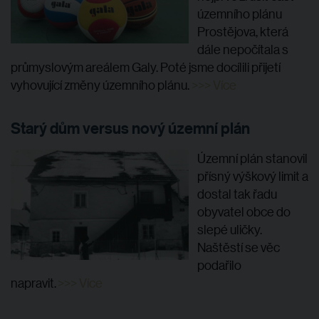
územního plánu
Prostějova, která
dále nepočítala s
průmyslovým areálem Galy. Poté jsme docílili přijetí
vyhovující změny územního plánu.
>>> Více
Starý dům versus nový územní plán
Územní plán stanovil
přísný výškový limit a
dostal tak řadu
obyvatel obce do
slepé uličky.
Naštěstí se věc
podařilo
napravit.
>>> Více