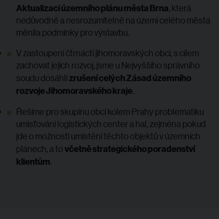
Aktualizaci územního plánu města Brna
, která
nedůvodně a nesrozumitelně na území celého města
měnila podmínky pro výstavbu.
V zastoupení čtrnácti jihomoravských obcí, s cílem
zachovat jejich rozvoj, jsme u Nejvyššího správního
zrušení celých Zásad územního
soudu dosáhli
rozvoje Jihomoravského kraje
.
Řešíme pro skupinu obcí kolem Prahy problematiku
umisťování logistických center a hal, zejména pokud
jde o možnosti umístění těchto objektů v územních
včetně strategického poradenství
plánech, a to
klientům
.