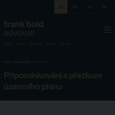
CZ
EN
DE
FR
Brno
Praha
Ostrava
Krakov
Brusel
Úvod
>
Právní služby
>
Připomínko...
Připomínkování a přezkum
územního plánu