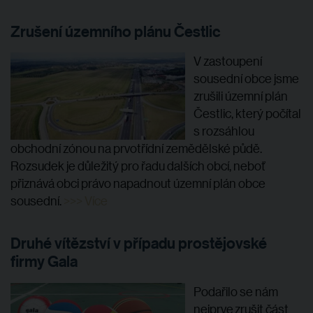
Zrušení územního plánu Čestlic
V zastoupení
sousední obce jsme
zrušili územní plán
Čestlic, který počítal
s rozsáhlou
obchodní zónou na prvotřídní zemědělské půdě.
Rozsudek je důležitý pro řadu dalších obcí, neboť
přiznává obci právo napadnout územní plán obce
sousední.
>>> Více
Druhé vítězství v případu prostějovské
firmy Gala
Podařilo se nám
nejprve zrušit část