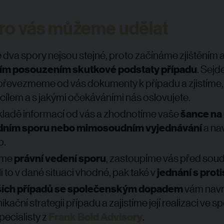
ro vás můžeme udělat
dva spory nejsou stejné, proto začínáme zjištěním 
ím posouzením skutkové podstaty případu
. Sejd
převezmeme od vás dokumenty k případu a zjistíme, 
cílem a s jakými očekáváními nás oslovujete.
ladě informací od vás a zhodnotíme vaše
šance na
dním sporu nebo mimosoudním vyjednávání
a na
p.
íme
právní vedení sporu
, zastoupíme vás před sou
i to v dané situaci vhodné, pak také v
jednání s prot
ších případů se společenským dopadem
vám nav
kační strategii případu a zajistíme její realizaci ve s
pecialisty z
Frank Bold Advisory
.