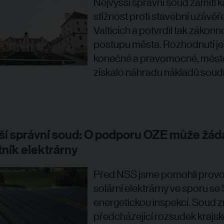
Nejvyšší správní soud zamítl 
stížnost proti stavební uzávěř
Valticích a potvrdil tak zákonn
postupu města. Rozhodnutí je
konečné a pravomocné, měst
získalo náhradu nákladů soud
ší správní soud: O podporu OZE může žáda
tník elektrárny
Před NSS jsme pomohli provo
solární elektrárny ve sporu se 
energetickou inspekcí. Soud zr
předcházející rozsudek krajs