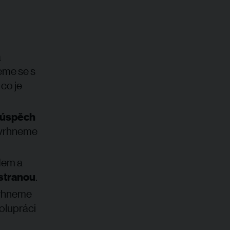
a
eme se s
co je
 úspěch
vrhneme
dem a
istranou
.
rhneme
polupráci