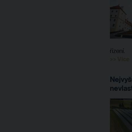
řízení.
>> Více
Nejvyš
nevlas