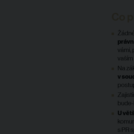
Co p
Žádné 
právn
vámi, 
vaším 
Na zák
v sou
postu
Zajist
bude-l
U vět
komuni
s PR s