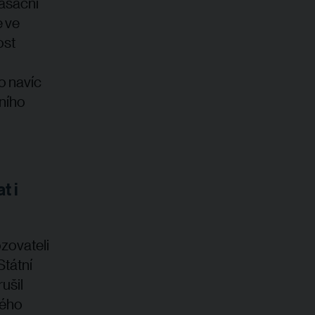
kasační
e ve
ost
o navíc
ního
t i
zovateli
Státní
ušil
kého