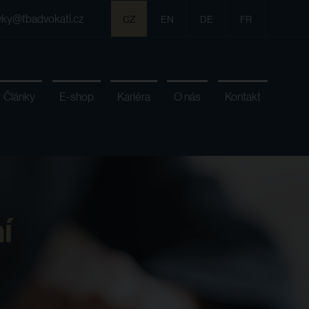
vky@fbadvokati.cz
CZ
EN
DE
FR
Články
E-shop
Kariéra
O nás
Kontakt
í