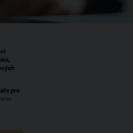
nní
ání,
kových
áře pro
jsme