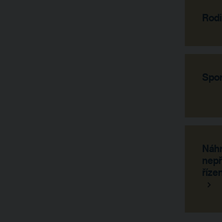
Rodi
Spor
Náhr
nepř
řízen