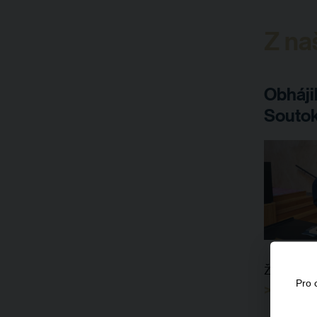
Z na
Obháji
Soutok
životníh
Pro 
>> Více