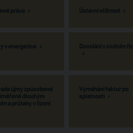
nné právo
Ústavní stížnost
y v energetice
Dovolání v civilním ří
ada újmy způsobené
Vymáhání faktur po
iměřeně dlouhým
splatnosti
ím a průtahy v řízení