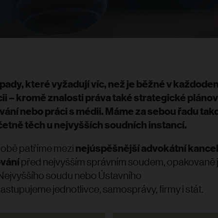
pady, které vyžadují víc, než je běžné v každode
i – kromě znalosti práva také strategické plánov
vání nebo práci s médii. Máme za sebou řadu ta
etně těch u nejvyšších soudních instancí.
obě patříme mezi
nejúspěšnější advokátní kancel
vání
před nejvyšším správním soudem, opakovaně 
 Nejvyššího soudu nebo Ústavního
astupujeme jednotlivce, samosprávy, firmy i stát.