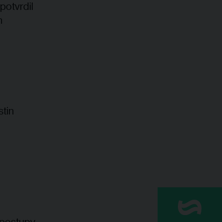
potvrdil
h
tin
 postupy,