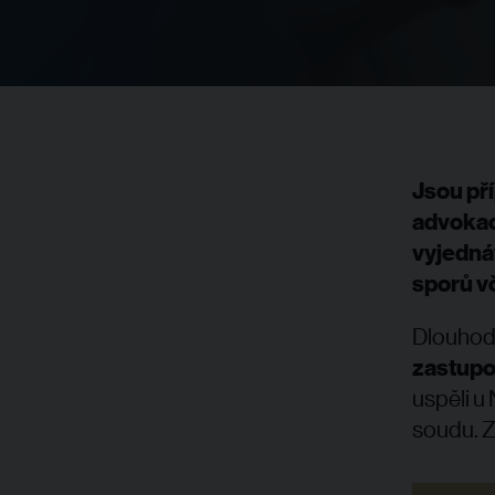
Jsou pří
advokaci
vyjedná
sporů vč
Dlouhod
zastupo
uspěli u
soudu. Z