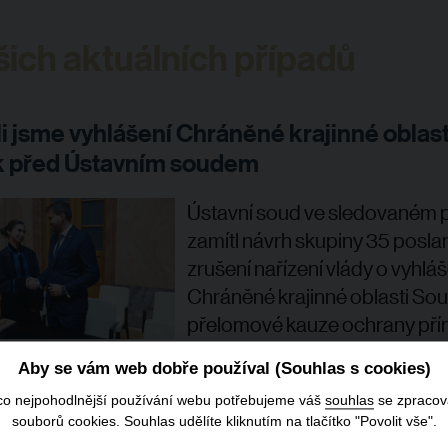
šich aktuálních případů
li jsme vyhlášení Chráněné krajinné oblast
 před Ústavním soudem
Ústavní soud ve sledovaném 
zamítl návrh skupiny 35 posla
zrušení nařízení vlády o vyhláš
Chráněné krajinné oblasti Sou
přelomové kauze ochrany pří
jsme úspěšně zastupovali Min
Aby se vám web dobře používal (Souhlas s cookies)
o prostředí.
co nejpohodlnější používání webu potřebujeme váš
souhlas
se zpraco
souborů cookies. Souhlas udělíte kliknutím na tlačítko "Povolit vše".