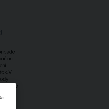
i
případě
nců na
ení
tok. V
rody
isterstvo
váním