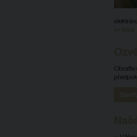
elektrár
>> Více
Ozvě
Obraťte 
předpokl
Obraťt
Naše
U Nejv