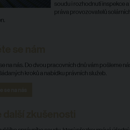
soudu i rozhodnutí inspekce a 
práva provozovatelů solárníc
en.
te se nám
se na nás.
Do dvou pracovních dnů vám pošleme nás
ádaných kroků a nabídku právních služeb.
e se na nás
 další zkušenosti
yššího správního soudu, který přezkoumává úřední