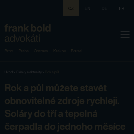
CZ
EN
DE
FR
Brno
Praha
Ostrava
Krakov
Brusel
Úvod
>
Články a aktuality
>
Rok a půl ...
Rok a půl můžete stavět
obnovitelné zdroje rychleji.
Soláry do tří a tepelná
čerpadla do jednoho měsíce