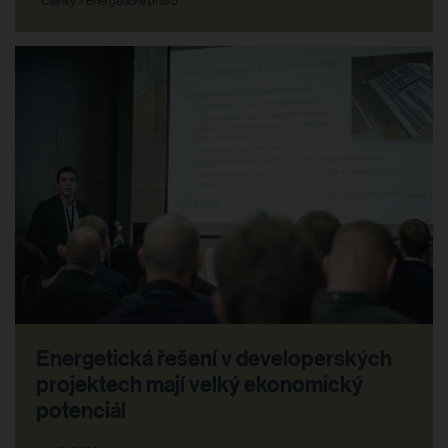
Energetická řešení v developerských
projektech mají velký ekonomický
potenciál