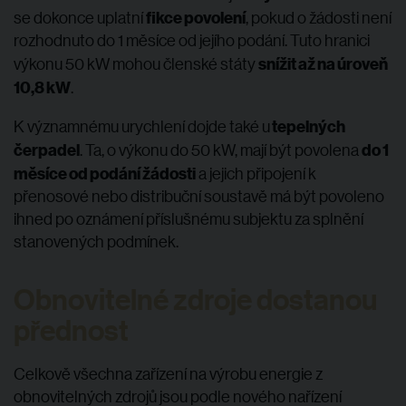
fikce povolení
se dokonce uplatní
, pokud o žádosti není
rozhodnuto do 1 měsíce od jejího podání. Tuto hranici
snížit až na úroveň
výkonu 50 kW mohou členské státy
10,8 kW
.
tepelných
K významnému urychlení dojde také u
čerpadel
do 1
. Ta, o výkonu do 50 kW, mají být povolena
měsíce od podání žádosti
a jejich připojení k
přenosové nebo distribuční soustavě má být povoleno
ihned po oznámení příslušnému subjektu za splnění
stanovených podmínek.
Obnovitelné zdroje dostanou
přednost
Celkově všechna zařízení na výrobu energie z
obnovitelných zdrojů jsou podle nového nařízení