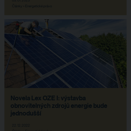
Články > Energetické právo
Novela Lex OZE I: výstavba
obnovitelných zdrojů energie bude
jednodušší
22. 12. 2022
Články > Energetické právo