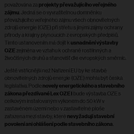
projekty převažujícího veřejného
považována za
zájmu
. Jedná se o vyvratitelnou domněnku
převažujícího veřejného zájmu všech obnovitelných
zdrojů energie (OZE) při střetu s jinými zájmy ochrany
přírody a krajiny plynoucích z evropských předpisů.
usnadnění výstavby
Tímto ustanovením má dojít k
OZE
zejména ve vztahu k ochraně rostlinných a
živočišných druhů a stanovišť dle evropských směrnic.
Ještě vstřícnější než Nařízení EU by ke stavbě
obnovitelných zdrojů energie (OZE) mohla být česká
novely energetického a stavebního
legislativa. Podle
zákona přezdívané Lex OZE I
bude výstavba OZE s
celkovým instalovaným výkonem do 50 kW v
zastavěném území nebo v zastavitelné ploše
nevyžadují stavební
zařazena mezi stavby, které
povolení ani ohlášení podle stavebního zákona
.