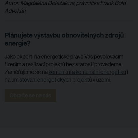
Autor: Magdaléna Doležalová, právnička Frank Bold
Advokáti
Plánujete výstavbu obnovitelných zdrojů
energie?
Jako experti na energetické právo Vás povolovacím
řízením a realizací projektů bez starostí provedeme.
Zaměřujeme se na
komunitní a komunální energetiku
i
na
umísťování energetických projektů v území
.
Obraťte se na nás