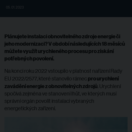
05. 01. 2023
Plánujete instalaci obnovitelného zdroje energie či
jeho modernizaci? V období následujících 18 měsíců
můžete využít urychleného procesu pro získání
potřebných povolení.
Na konci roku 2022 vstoupilo v platnost nařízení Rady
pro urychlení
EU 2022/2577, které stanovilo rámec
zavádění energie z obnovitelných zdrojů
. Urychlení
spočívá zejména ve stanovení lhůt, ve kterých musí
správní orgán povolit instalaci vybraných
energetických zařízení.