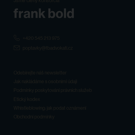
Jsme členy konsorcia
+420 545 213 975
poptavky@fbadvokati.cz
Odebírejte náš newsletter
Jak nakládáme s osobními údaji
Podmínky poskytování právních služeb
Etický kodex
Whistleblowing: jak podat oznámení
Obchodní podmínky