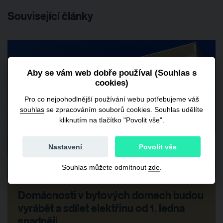
Související články
Aby se vám web dobře používal (Souhlas s
cookies)
Pro co nejpohodlnější používání webu potřebujeme váš
souhlas
se zpracováním souborů cookies. Souhlas udělíte
kliknutím na tlačítko "Povolit vše".
Nastavení
Povolit vše
Souhlas můžete odmítnout
zde
.
Domácnosti v bytových domech budou
vyrábět a sdílet elektřinu od 1. ledna
snadněji