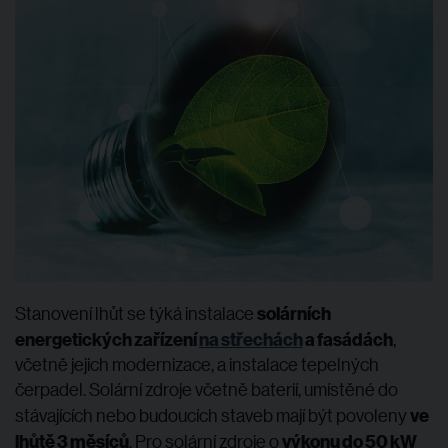
solárních
Stanovení lhůt se týká instalace
energetických zařízení
na střechách
a fasádách
,
včetně jejich modernizace, a instalace tepelných
čerpadel. Solární zdroje včetně baterií, umístěné do
ve
stávajících nebo budoucích staveb mají být povoleny
lhůtě 3 měsíců
výkonu do 50 kW
. Pro solární zdroje o